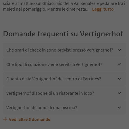
sciare al mattino sul Ghiacciaio della Val Senales e pedalare tra i
meleti nel pomeriggio. Mentre le cime resta
...
Leggi tutto
Domande frequenti su
Vertignerhof
Che orari di check-in sono previsti presso Vertignerhof?
Che tipo di colazione viene servita a Vertignerhof?
Quanto dista Vertignerhof dal centro di Parcines?
Vertignerhof dispone di un ristorante in loco?
Vertignerhof dispone di una piscina?
Vedi altre
3
domande
Quali servizi/attività sono disponibili presso
Gli ospiti di Vertignerhof ricevono l'Alto Adige Guest
Vertignerhof accetta animali domestici?
Vertignerhof?
Pass?