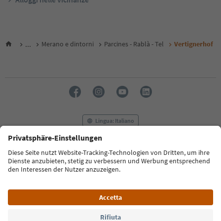
...
Merano e dintorni
Parcines - Rablà - Tel
Vertignerhof
Lingua: Italiano
FAQ
Contatti
Press
MICE
Privacy Policy
Termini e condizioni
Crediti
Cookie Policy
Film commission
Chi siamo
Dichiarazione di accessibilità
Alto Adige B2B