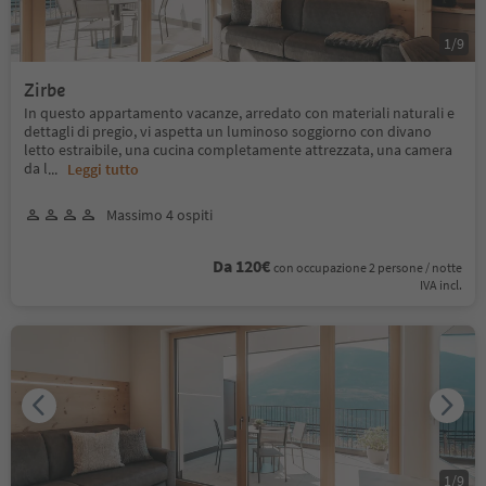
1
/
9
Zirbe
In questo appartamento vacanze, arredato con materiali naturali e
dettagli di pregio, vi aspetta un luminoso soggiorno con divano
letto estraibile, una cucina completamente attrezzata, una camera
da l
...
Leggi tutto
Massimo 4 ospiti
Da 120€
con occupazione 2 persone / notte
IVA incl.
1
/
9