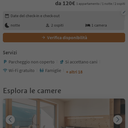
da
120
€
1 appartamento / 1 notte / 2 ospiti
Modifica i dettagli della prenotazione
Date del check-in e check-out
notte
2
ospiti
1
camera
Verifica disponibilità
Servizi
Parcheggio non coperto
Si accettano cani
Wi-Fi gratuito
Famiglie
+ altri 18
Esplora le camere