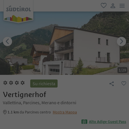
men
favoriti
user lin
1
/
29
Su richiesta
Vertignerhof
Vallettina, Parcines, Merano e dintorni
1.1 km
da Parcines centro
Mostra Mappa
Alto Adige Guest Pass