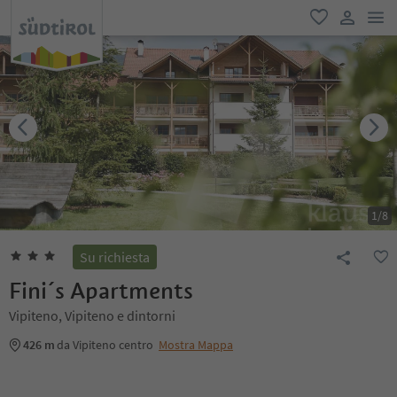
men
favoriti
user lin
1
/
8
Su richiesta
Fini´s Apartments
Vipiteno, Vipiteno e dintorni
426 m
da Vipiteno centro
Mostra Mappa