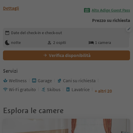
Dettagli
Alto Adige Guest Pass
Prezzo su richiesta
Modifica i dettagli della prenotazione
Date del check-in e check-out
notte
2
ospiti
1
camera
Verifica disponibilità
Servizi
Wellness
Garage
Cani su richiesta
Wi-Fi gratuito
Skibus
Lavatrice
+ altri 20
Esplora le camere