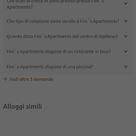
Che orari di check-in sono previsti presso Fini´s
Apartments?
Che tipo di colazione viene servita a Fini´s Apartments?
Quanto dista Fini´s Apartments dal centro di Vipiteno?
Fini´s Apartments dispone di un ristorante in loco?
Fini´s Apartments dispone di una piscina?
Vedi altre
3
domande
Quali servizi/attività sono disponibili presso Fini´s
Gli ospiti di Fini´s Apartments ricevono l'Alto Adige
Fini´s Apartments accetta animali domestici?
Apartments?
Guest Pass?
Alloggi simili