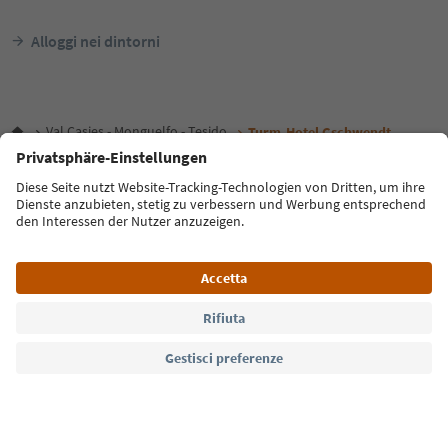
Alloggi nei dintorni
Val Casies - Monguelfo - Tesido
Turm-Hotel Gschwendt
Lingua: Italiano
FAQ
Contatti
Press
MICE
Privacy Policy
Termini e condizioni
Crediti
Cookie Policy
Film commission
Chi siamo
Dichiarazione di accessibilità
Alto Adige B2B