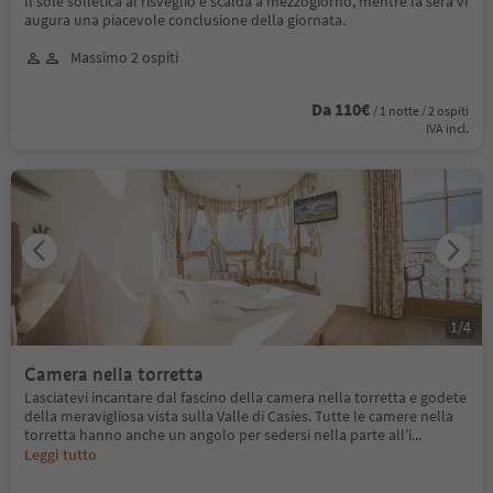
Il sole solletica al risveglio e scalda a mezzogiorno, mentre la sera vi
augura una piacevole conclusione della giornata.
Massimo 2 ospiti
Da 110€
/ 1 notte / 2 ospiti
IVA incl.
1
/
4
Camera nella torretta
Lasciatevi incantare dal fascino della camera nella torretta e godete
della meravigliosa vista sulla Valle di Casies. Tutte le camere nella
torretta hanno anche un angolo per sedersi nella parte all’i
...
Leggi tutto