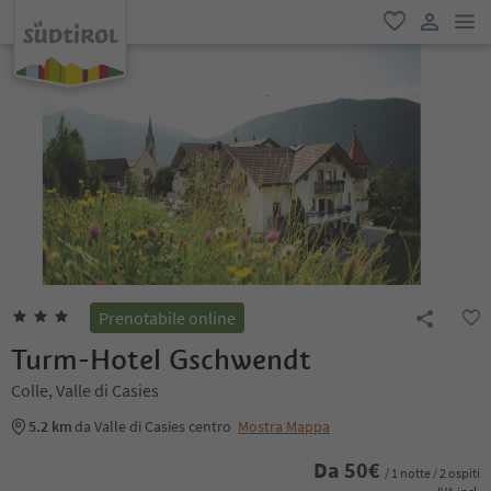
men
favoriti
user lin
Prenotabile online
Turm-Hotel Gschwendt
Colle, Valle di Casies
5.2 km
da Valle di Casies centro
Mostra Mappa
Da
50
€
/ 1 notte / 2 ospiti