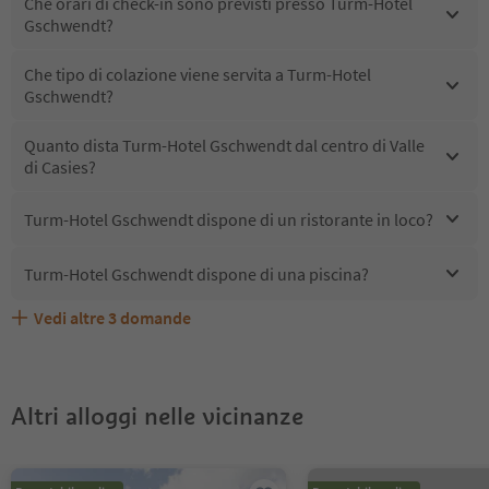
Che orari di check-in sono previsti presso Turm-Hotel
Gschwendt?
Che tipo di colazione viene servita a Turm-Hotel
Gschwendt?
Quanto dista Turm-Hotel Gschwendt dal centro di Valle
di Casies?
Turm-Hotel Gschwendt dispone di un ristorante in loco?
Turm-Hotel Gschwendt dispone di una piscina?
Vedi altre
3
domande
Quali servizi/attività sono disponibili presso Turm-Hotel
Gli ospiti di Turm-Hotel Gschwendt ricevono l'Alto Adige
Turm-Hotel Gschwendt accetta animali domestici?
Gschwendt?
Guest Pass?
Altri alloggi nelle vicinanze