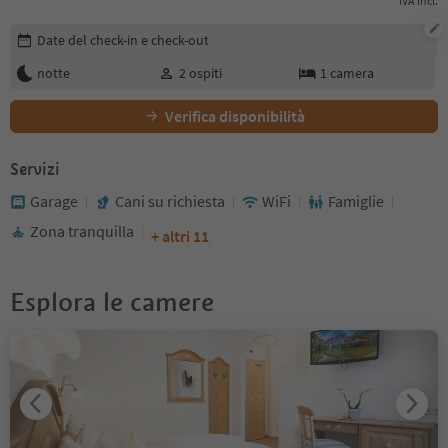
IVA incl.
Modifica i dettagli della prenotazione
Date del check-in e check-out
notte
2
ospiti
1
camera
Verifica disponibilità
Servizi
Garage
Cani su richiesta
WiFi
Famiglie
Zona tranquilla
+ altri 11
Esplora le camere