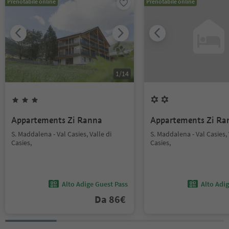
Prenotabile online
Prenotabile online
1
/
14
Appartements Zi Ranna
Appartements Zi R
S. Maddalena - Val Casies, Valle di
S. Maddalena - Val Casies, 
Casies,
Casies,
Alto Adige Guest Pass
Alto Adi
Da
86
€