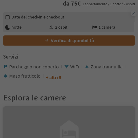
da
75
€
1 appartamento / 1 notte / 2 ospiti
Modifica i dettagli della prenotazione
Date del check-in e check-out
notte
2
ospiti
1
camera
Verifica disponibilità
Servizi
Parcheggio non coperto
WiFi
Zona tranquilla
Maso frutticolo
+ altri 5
Esplora le camere