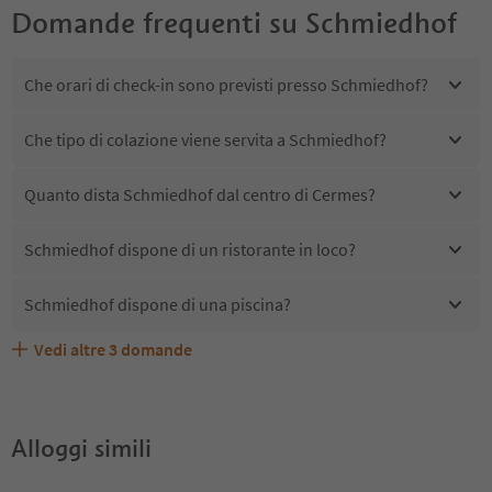
Domande frequenti su
Schmiedhof
Che orari di check-in sono previsti presso Schmiedhof?
Che tipo di colazione viene servita a Schmiedhof?
Quanto dista Schmiedhof dal centro di Cermes?
Schmiedhof dispone di un ristorante in loco?
Schmiedhof dispone di una piscina?
Vedi altre
3
domande
Quali servizi/attività sono disponibili presso
Gli ospiti di Schmiedhof ricevono l'Alto Adige Guest
Schmiedhof accetta animali domestici?
Schmiedhof?
Pass?
Alloggi simili