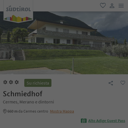
men
favoriti
user lin
Su richiesta
Schmiedhof
Cermes, Merano e dintorni
660 m
da Cermes centro
Mostra Mappa
Alto Adige Guest Pass