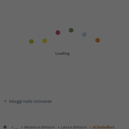
Alloggi nelle vicinanze
...
Merano e dintorni
Lana e dintorni
Schmiedhof