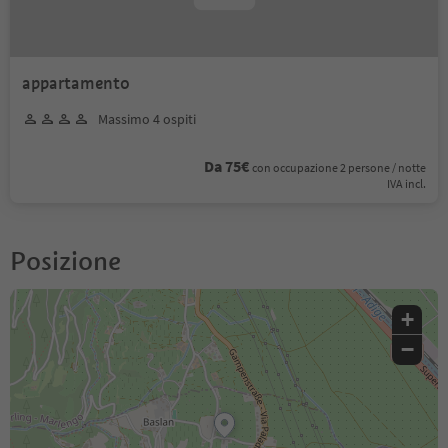
appartamento
Massimo 4 ospiti
Da 75€
con occupazione 2 persone / notte
IVA incl.
Posizione
+
−