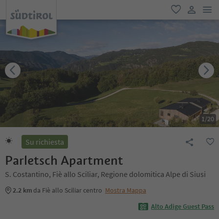
men
favoriti
user lin
1
/
20
Su richiesta
Parletsch Apartment
S. Costantino, Fiè allo Sciliar, Regione dolomitica Alpe di Siusi
2.2 km
da Fiè allo Sciliar centro
Mostra Mappa
Alto Adige Guest Pass