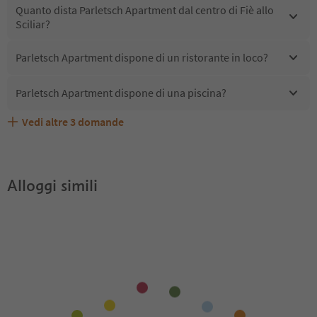
Quanto dista Parletsch Apartment dal centro di Fiè allo
Sciliar?
Parletsch Apartment dispone di un ristorante in loco?
Parletsch Apartment dispone di una piscina?
Vedi altre
3
domande
Quali servizi/attività sono disponibili presso Parletsch
Gli ospiti di Parletsch Apartment ricevono l'Alto Adige
Parletsch Apartment accetta animali domestici?
Apartment?
Guest Pass?
Alloggi simili