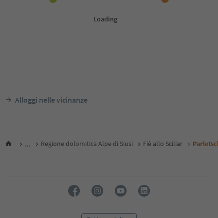
Alloggi nelle vicinanze
...
Regione dolomitica Alpe di Siusi
Fiè allo Sciliar
Parlets