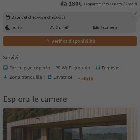
da
180
€
1 appartamento / 1 notte / 2 ospiti
Modifica i dettagli della prenotazione
Date del check-in e check-out
notte
2
ospiti
1
camera
Verifica disponibilità
Servizi
Parcheggio coperto
Wi-Fi gratuito
Famiglie
Zona tranquilla
Lavatrice
+ altri 8
Esplora le camere