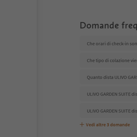
Domande freq
Che orari di check-in s
Che tipo di colazione v
Quanto dista ULIVO GARD
ULIVO GARDEN SUITE disp
ULIVO GARDEN SUITE dis
Vedi altre
3
domande
ULIVO GARDEN SUITE acc
Quali servizi/attività s
Gli ospiti di ULIVO GARD