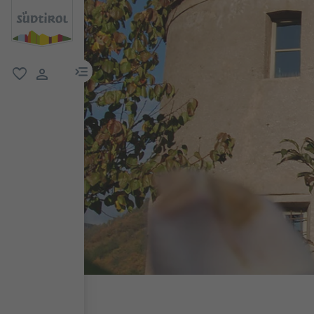
menu link
favoriti
user link