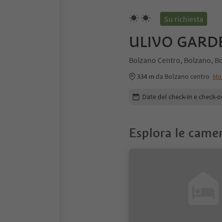
Su richiesta
ULIVO GARD
Bolzano Centro, Bolzano, Bo
334 m
da Bolzano centro
Mo
Modifica i dettagli della pr
Date del check-in e check-o
Esplora le came