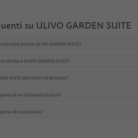
uenti su
ULIVO GARDEN SUITE
ono previsti presso ULIVO GARDEN SUITE?
iene servita a ULIVO GARDEN SUITE?
EN SUITE dal centro di Bolzano?
one di un ristorante in loco?
pone di una piscina?
etta animali domestici?
ono disponibili presso ULIVO GARDEN SUITE?
EN SUITE ricevono l'Alto Adige Guest Pass?