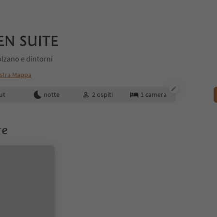
EN SUITE
lzano e dintorni
stra Mappa
enotazione
ut
notte
2
ospiti
1
camera
re