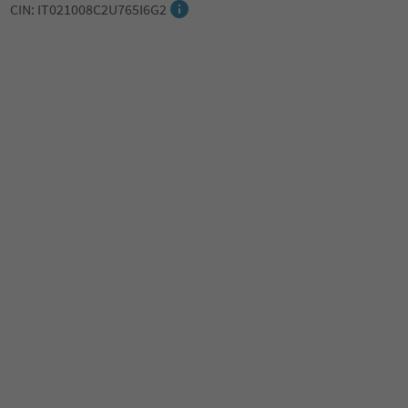
CIN: IT021008C2U765I6G2