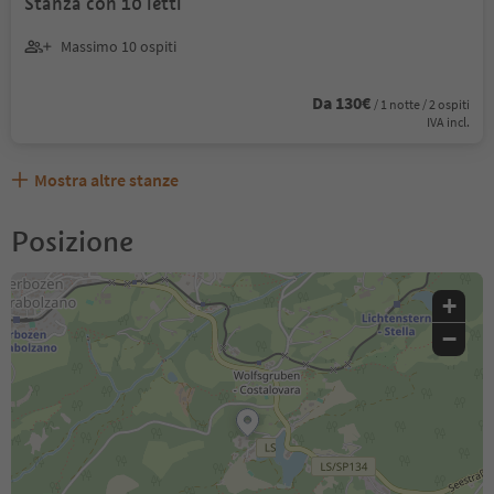
Stanza con 10 letti
Massimo 10 ospiti
Da 130€
/ 1 notte / 2 ospiti
IVA incl.
Mostra altre stanze
Posizione
+
−