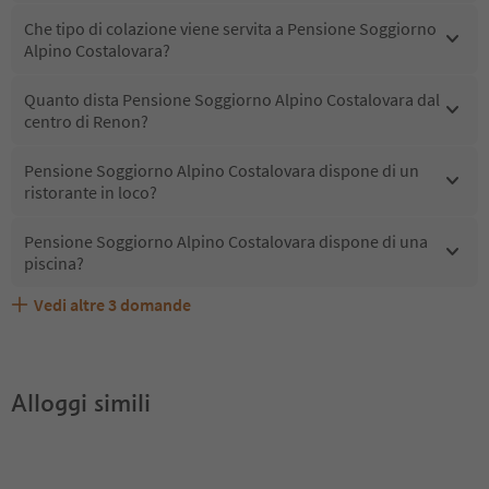
Che tipo di colazione viene servita a Pensione Soggiorno
Alpino Costalovara?
Quanto dista Pensione Soggiorno Alpino Costalovara dal
centro di Renon?
Pensione Soggiorno Alpino Costalovara dispone di un
ristorante in loco?
Pensione Soggiorno Alpino Costalovara dispone di una
piscina?
Vedi altre
3
domande
Pensione Soggiorno Alpino Costalovara accetta animali
Quali servizi/attività sono disponibili presso Pensione
Gli ospiti di Pensione Soggiorno Alpino Costalovara
domestici?
Soggiorno Alpino Costalovara?
ricevono l'Alto Adige Guest Pass?
Alloggi simili