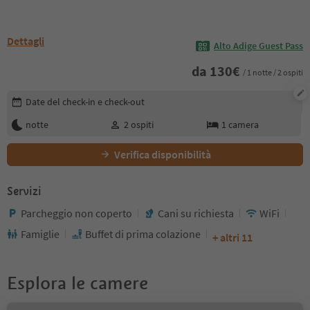
Dettagli
Alto Adige Guest Pass
da
130
€
/ 1 notte / 2 ospiti
Modifica i dettagli della prenotazione
Date del check-in e check-out
notte
2
ospiti
1
camera
Verifica disponibilità
Servizi
Parcheggio non coperto
Cani su richiesta
WiFi
Famiglie
Buffet di prima colazione
+ altri 11
Esplora le camere