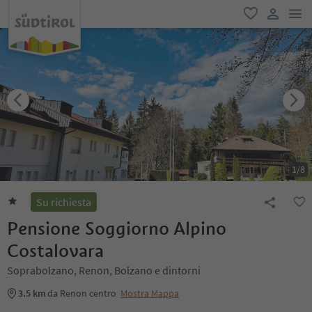
men
favoriti
user lin
1
/
8
Su richiesta
Pensione Soggiorno Alpino
Costalovara
Soprabolzano, Renon, Bolzano e dintorni
3.5 km
da Renon centro
Mostra Mappa