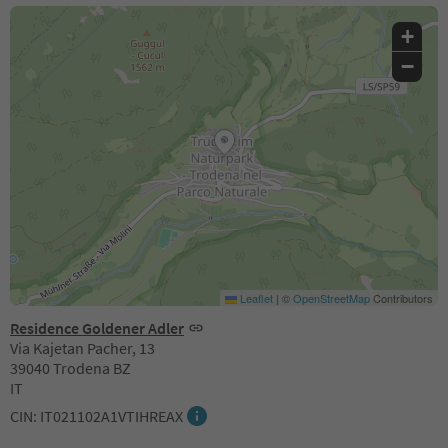
+
−
Leaflet
|
©
OpenStreetMap
Contributors
Residence Goldener Adler
Via Kajetan Pacher, 13
39040 Trodena BZ
IT
CIN: IT021102A1VTIHREAX