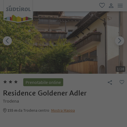
men
favoriti
user lin
1
/
28
Prenotabile online
Residence Goldener Adler
Trodena
155 m
da Trodena centro
Mostra Mappa