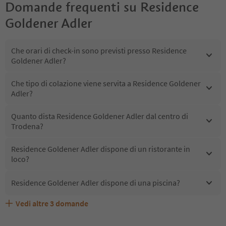
Domande frequenti su
Residence
Goldener Adler
Che orari di check-in sono previsti presso Residence
Goldener Adler?
Che tipo di colazione viene servita a Residence Goldener
Adler?
Quanto dista Residence Goldener Adler dal centro di
Trodena?
Residence Goldener Adler dispone di un ristorante in
loco?
Residence Goldener Adler dispone di una piscina?
Vedi altre
3
domande
Quali servizi/attività sono disponibili presso Residence
Gli ospiti di Residence Goldener Adler ricevono l'Alto
Residence Goldener Adler accetta animali domestici?
Goldener Adler?
Adige Guest Pass?