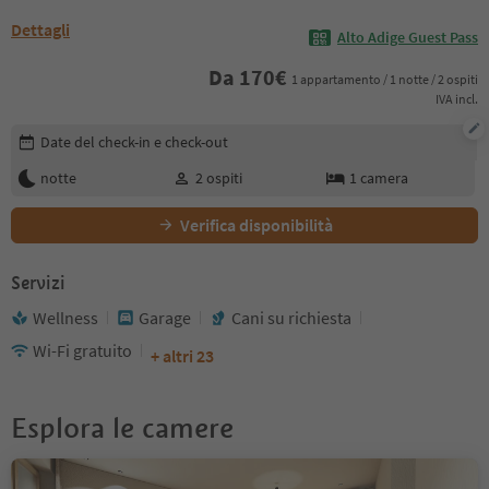
Dettagli
Alto Adige Guest Pass
Da
170
€
1 appartamento / 1 notte / 2 ospiti
IVA incl.
Modifica i dettagli della prenotazione
Date del check-in e check-out
notte
2
ospiti
1
camera
Verifica disponibilità
Servizi
Wellness
Garage
Cani su richiesta
Wi-Fi gratuito
+ altri 23
Esplora le camere