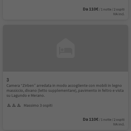
Da 110€
/ 1 notte / 2 ospiti
IVA incl.
3
Camera “Zirben” arredata in modo accogliente con mobili in legno
massiccio, divano (letto supplementare), pavimento in feltro e vista
su Lagundo e Merano.
Massimo 3 ospiti
Da 110€
/ 1 notte / 2 ospiti
IVA incl.