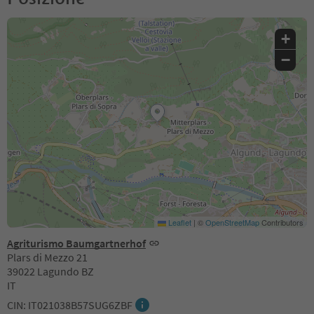
+
−
Leaflet
|
©
OpenStreetMap
Contributors
Agriturismo Baumgartnerhof
Plars di Mezzo 21
39022 Lagundo BZ
IT
CIN: IT021038B57SUG6ZBF