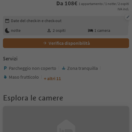
Da
108
€
1 appartamento / 1 notte / 2 ospiti
IVA incl.
Modifica i dettagli della prenotazione
Date del check-in e check-out
notte
2
ospiti
1
camera
Verifica disponibilità
Servizi
Parcheggio non coperto
Zona tranquilla
Maso frutticolo
+ altri 11
Esplora le camere