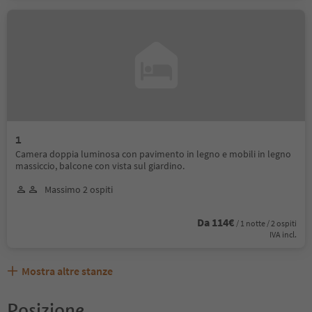
1
Camera doppia luminosa con pavimento in legno e mobili in legno
massiccio, balcone con vista sul giardino.
Massimo 2 ospiti
Da 114€
/ 1 notte / 2 ospiti
IVA incl.
Mostra altre stanze
Posizione