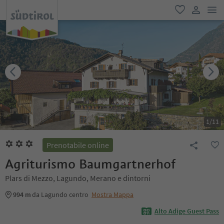
men
favoriti
user lin
1
/
11
Prenotabile online
Agriturismo Baumgartnerhof
Plars di Mezzo, Lagundo, Merano e dintorni
994 m
da Lagundo centro
Mostra Mappa
Alto Adige Guest Pass