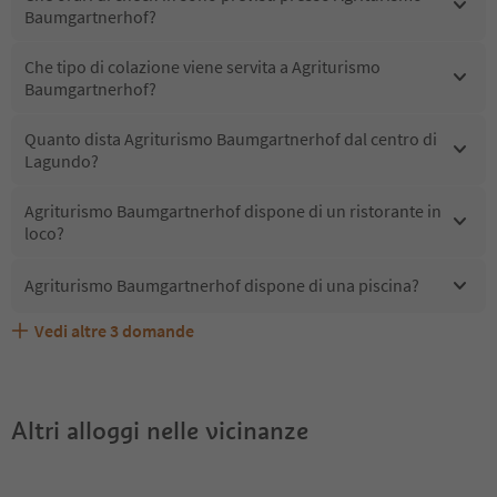
Baumgartnerhof?
Che tipo di colazione viene servita a Agriturismo
Baumgartnerhof?
Quanto dista Agriturismo Baumgartnerhof dal centro di
Lagundo?
Agriturismo Baumgartnerhof dispone di un ristorante in
loco?
Agriturismo Baumgartnerhof dispone di una piscina?
Vedi altre
3
domande
Quali servizi/attività sono disponibili presso Agriturismo
Gli ospiti di Agriturismo Baumgartnerhof ricevono l'Alto
Agriturismo Baumgartnerhof accetta animali domestici?
Baumgartnerhof?
Adige Guest Pass?
Altri alloggi nelle vicinanze