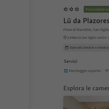
Prenotabile o
Lü da Plazore
Pieve di Marebbe, San Vigil
2.4 km
da San Vigilio centro
Modifica i dettagli della pr
Date del check-in e check-o
Servizi
Parcheggio coperto
Esplora le came