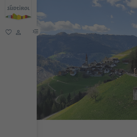
menu link
favoriti
user link