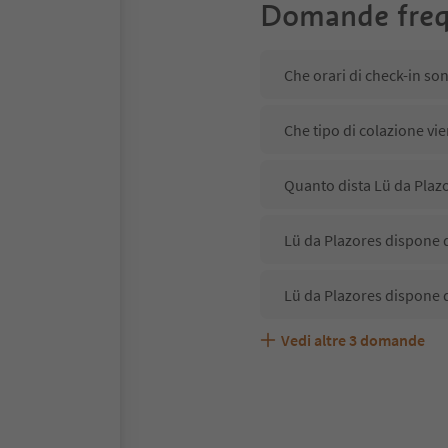
Domande freq
Che orari di check-in so
Che tipo di colazione vie
Quanto dista Lü da Plazo
Lü da Plazores dispone d
Lü da Plazores dispone d
Vedi altre
3
domande
Lü da Plazores accetta a
Quali servizi/attività so
Gli ospiti di Lü da Plazo