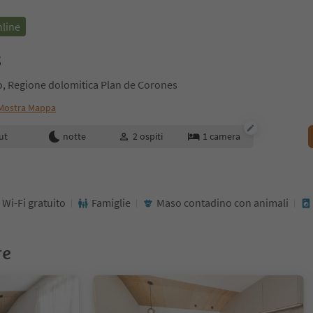
nline
s
io, Regione dolomitica Plan de Corones
Mostra Mappa
enotazione
ut
notte
2
ospiti
1
camera
Wi-Fi gratuito
Famiglie
Maso contadino con animali
re