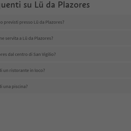
uenti su
Lü da Plazores
no previsti presso Lü da Plazores?
ne servita a Lü da Plazores?
res dal centro di San Vigilio?
i un ristorante in loco?
i una piscina?
nimali domestici?
no disponibili presso Lü da Plazores?
res ricevono l'Alto Adige Guest Pass?