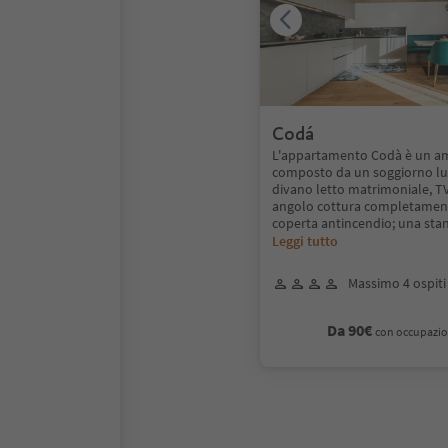
Codá
L'appartamento Codà è un am
composto da un soggiorno l
divano letto matrimoniale, TV 
angolo cottura completament
coperta antincendio; una stan
Leggi tutto
Massimo 4 ospiti
Da 90€
con occupazio