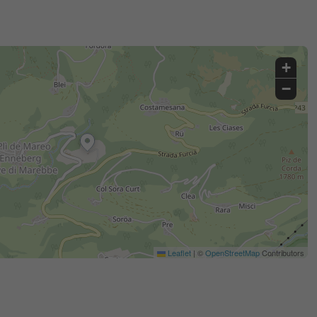
+
−
Leaflet
|
©
OpenStreetMap
Contributors