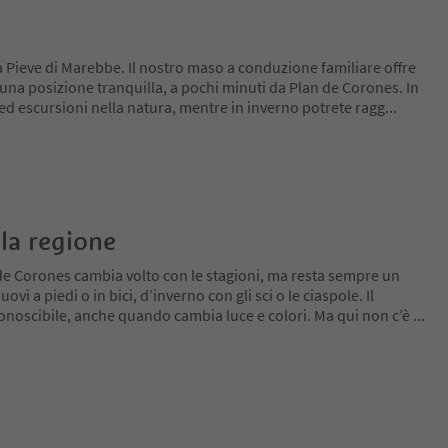
 Pieve di Marebbe. Il nostro maso a conduzione familiare offre
una posizione tranquilla, a pochi minuti da Plan de Corones. In
 ed escursioni nella natura, mentre in inverno potrete ragg
...
la regione
de Corones cambia volto con le stagioni, ma resta sempre un
ovi a piedi o in bici, d’inverno con gli sci o le ciaspole. Il
conoscibile, anche quando cambia luce e colori. Ma qui non c’è
...