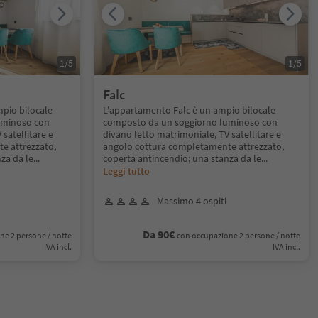
1
/
5
1
/
5
Falc
pio bilocale
L'appartamento Falc è un ampio bilocale
uminoso con
composto da un soggiorno luminoso con
satellitare e
divano letto matrimoniale, TV satellitare e
e attrezzato,
angolo cottura completamente attrezzato,
za da le
...
coperta antincendio; una stanza da le
...
Leggi tutto
Massimo 4 ospiti
Da 90€
ne 2 persone / notte
con occupazione 2 persone / notte
IVA incl.
IVA incl.