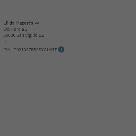
Lü da Plazores
Str. Furcia 1
39030 San Vigilio BZ
IT
CIN: IT021047B54SYGLN7F