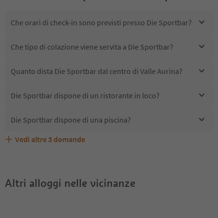
Che orari di check-in sono previsti presso Die Sportbar?
Che tipo di colazione viene servita a Die Sportbar?
Quanto dista Die Sportbar dal centro di Valle Aurina?
Die Sportbar dispone di un ristorante in loco?
Die Sportbar dispone di una piscina?
Vedi altre
3
domande
Quali servizi/attività sono disponibili presso Die
Gli ospiti di Die Sportbar ricevono l'Alto Adige Guest
Die Sportbar accetta animali domestici?
Sportbar?
Pass?
Altri alloggi nelle vicinanze