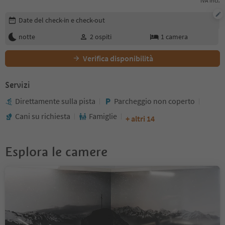
IVA incl.
Modifica i dettagli della prenotazione
Date del check-in e check-out
notte
2
ospiti
1
camera
Verifica disponibilità
Servizi
Direttamente sulla pista
Parcheggio non coperto
Cani su richiesta
Famiglie
+ altri 14
Esplora le camere