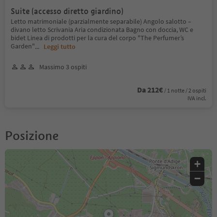
Suite (accesso diretto giardino)
Letto matrimoniale (parzialmente separabile) Angolo salotto –
divano letto Scrivania Aria condizionata Bagno con doccia, WC e
bidet Linea di prodotti per la cura del corpo "The Perfumer’s
Garden"
...
Leggi tutto
Massimo 3 ospiti
Da 212€
/ 1 notte / 2 ospiti
IVA incl.
Posizione
+
−