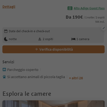
Dettagli
Alto Adige Guest Pass
Da
190
€
/ 1 notte / 2 ospiti
IVA incl.
Modifica i dettagli della prenotazione
Date del check-in e check-out
notte
2
ospiti
1
camera
Verifica disponibilità
Servizi
Parcheggio coperto
Si accettano animali di piccola taglia
+ altri 26
Esplora le camere