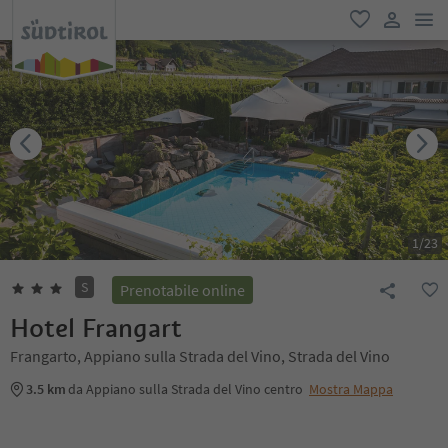
men
favoriti
user lin
1
/
23
S
Prenotabile online
Hotel Frangart
Frangarto, Appiano sulla Strada del Vino, Strada del Vino
3.5 km
da Appiano sulla Strada del Vino centro
Mostra Mappa