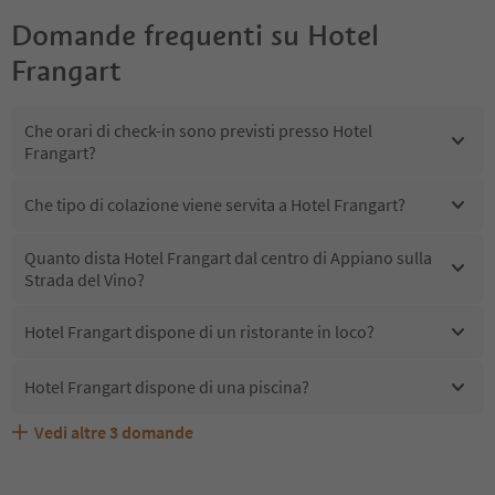
Domande frequenti su
Hotel
Frangart
Che orari di check-in sono previsti presso Hotel
Frangart?
Che tipo di colazione viene servita a Hotel Frangart?
Quanto dista Hotel Frangart dal centro di Appiano sulla
Strada del Vino?
Hotel Frangart dispone di un ristorante in loco?
Hotel Frangart dispone di una piscina?
Vedi altre
3
domande
Quali servizi/attività sono disponibili presso Hotel
Gli ospiti di Hotel Frangart ricevono l'Alto Adige Guest
Hotel Frangart accetta animali domestici?
Frangart?
Pass?