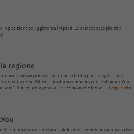
to in posizione soleggiata tra i vigneti. Le camere accoglienti e
te.
la regione
primavera arriva prima e l’autunno si ferma più a lungo. Il sole
si aprono uno dopo l’altro e i profumi cambiano con le stagioni. Qui
 ma non è l’unico protagonista: crescono anche limon
...
Leggi tutto
tYou
er la reputazione e sintetizza valutazioni e commenti verificati da va