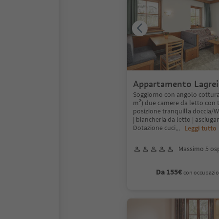
Appartamento Lagre
Soggiorno con angolo cottura
m²) due camere da letto con t
posizione tranquilla doccia/W
| biancheria da letto | asciugam
Dotazione cuci
...
Leggi tutto
Massimo 5 osp
Da 155€
con occupazio