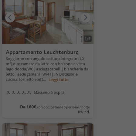
1
/
5
Appartamento Leuchtenburg
Soggiorno con angolo cottura integrato (40
m²) due camere da letto con balcone e vista
lago doccia/WC | asciugacapelli | biancheria da
letto | asciugamani | Wi-Fi | TV Dotazione
cucina: fornello elett
...
Leggi tutto
Massimo 5 ospiti
Da 160€
con occupazione 5 persone / notte
IVA incl.