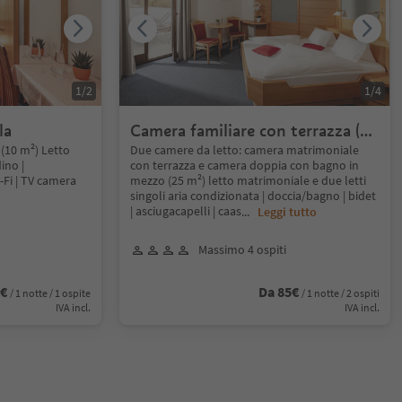
1
/
2
1
/
4
la
Camera familiare con terrazza (2
camere da letto)
(10 m²) Letto
Due camere da letto: camera matrimoniale
ino |
con terrazza e camera doppia con bagno in
i-Fi | TV camera
mezzo (25 m²) letto matrimoniale e due letti
singoli aria condizionata | doccia/bagno | bidet
| asciugacapelli | caas
...
Leggi tutto
Massimo 4 ospiti
5€
Da 85€
/ 1 notte / 1 ospite
/ 1 notte / 2 ospiti
IVA incl.
IVA incl.