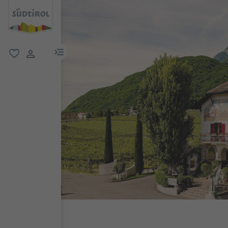
menu link
favoriti
user link