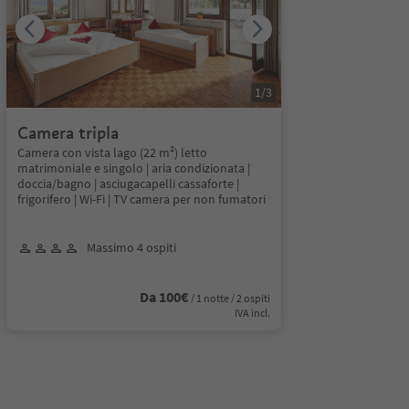
1
/
3
Camera tripla
Camera con vista lago (22 m²) letto
matrimoniale e singolo | aria condizionata |
doccia/bagno | asciugacapelli cassaforte |
frigorifero | Wi-Fi | TV camera per non fumatori
Massimo 4 ospiti
Da 100€
/ 1 notte / 2 ospiti
IVA incl.