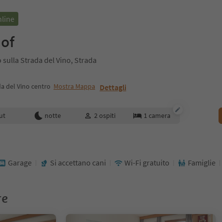
nline
Hof
 sulla Strada del Vino, Strada
da del Vino centro
Mostra Mappa
Dettagli
enotazione
ut
notte
2
ospiti
1
camera
Garage
Si accettano cani
Wi-Fi gratuito
Famiglie
re