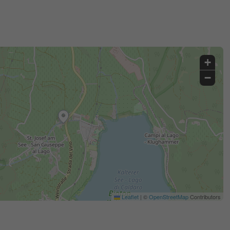
+
−
Leaflet
|
©
OpenStreetMap
Contributors