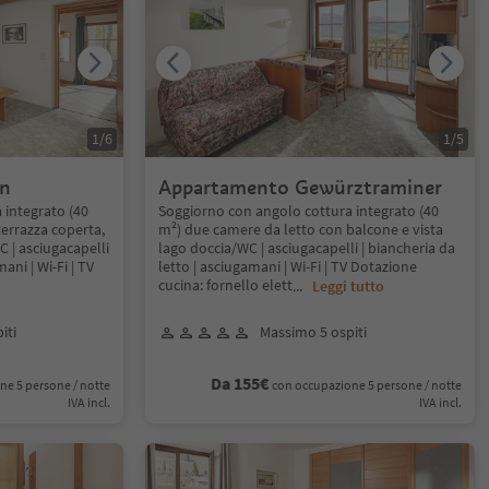
1
/
6
1
/
5
in
Appartamento Gewürztraminer
 integrato (40
Soggiorno con angolo cottura integrato (40
errazza coperta,
m²) due camere da letto con balcone e vista
C | asciugacapelli
lago doccia/WC | asciugacapelli | biancheria da
ani | Wi-Fi | TV
letto | asciugamani | Wi-Fi | TV Dotazione
cucina: fornello elett
...
Leggi tutto
iti
Massimo 5 ospiti
Da 155€
ne 5 persone / notte
con occupazione 5 persone / notte
IVA incl.
IVA incl.