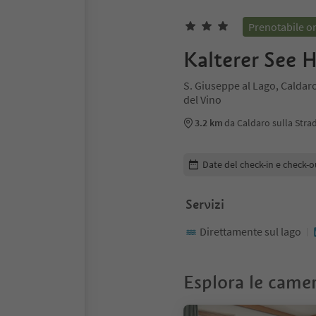
Prenotabile o
Kalterer See 
S. Giuseppe al Lago, Caldaro
del Vino
3.2 km
da Caldaro sulla Stra
Modifica i dettagli della pr
Date del check-in e check-o
Servizi
Direttamente sul lago
Esplora le came