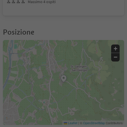
Massimo 4 ospiti
Posizione
+
−
Leaflet
|
©
OpenStreetMap
Contributors