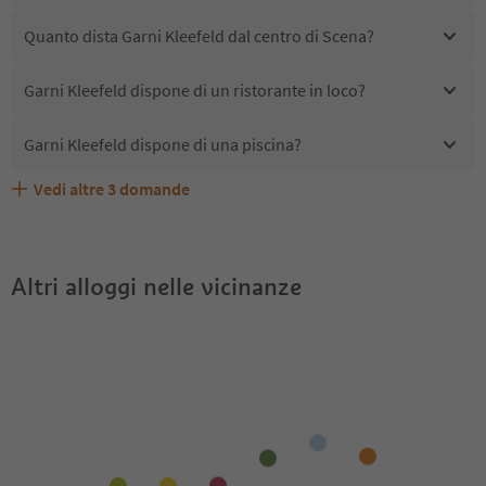
Quanto dista Garni Kleefeld dal centro di Scena?
Garni Kleefeld dispone di un ristorante in loco?
Garni Kleefeld dispone di una piscina?
Vedi altre
3
domande
Quali servizi/attività sono disponibili presso Garni
Gli ospiti di Garni Kleefeld ricevono l'Alto Adige Guest
Garni Kleefeld accetta animali domestici?
Kleefeld?
Pass?
Altri alloggi nelle vicinanze