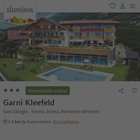
men
favoriti
user lin
Prenotabile online
Garni Kleefeld
San Giorgio - Scena, Scena, Merano e dintorni
1.1 km
da Scena centro
Mostra Mappa