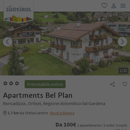
men
favoriti
user lin
1
/
32
Prenotabile online
Apartments Bel Plan
Roncadizza , Ortisei, Regione dolomitica Val Gardena
1.7 km
da Ortisei centro
Mostra Mappa
Da
100
€
1 appartamento / 1 notte / 2 ospiti