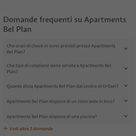
Domande frequenti su
Apartments
Bel Plan
Che orari di check-in sono previsti presso Apartments
Bel Plan?
Che tipo di colazione viene servita a Apartments Bel
Plan?
Quanto dista Apartments Bel Plan dal centro di Ortisei?
Apartments Bel Plan dispone di un ristorante in loco?
Apartments Bel Plan dispone di una piscina?
Vedi altre
3
domande
Quali servizi/attività sono disponibili presso Apartments
Gli ospiti di Apartments Bel Plan ricevono l'Alto Adige
Apartments Bel Plan accetta animali domestici?