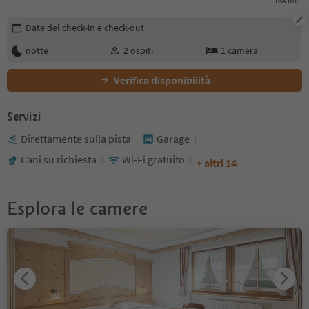
IVA incl.
Modifica i dettagli della prenotazione
Date del check-in e check-out
notte
2
ospiti
1
camera
Verifica disponibilità
Servizi
Direttamente sulla pista
Garage
Cani su richiesta
Wi-Fi gratuito
+ altri 14
Esplora le camere