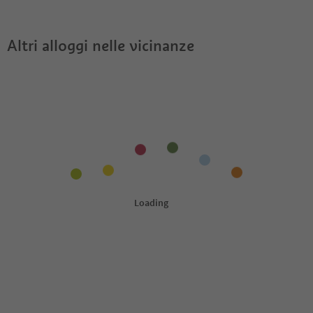
Bel Plan?
Guest Pass?
Altri alloggi nelle vicinanze