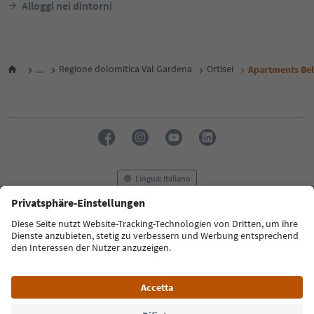
Alloggi nei dintorni
...
Regione dolomitica Val Gardena
Ortisei
Apartments Bel
Lingua: Italiano
FAQ
Contatti
Press
MICE
Privacy Policy
Termini e condizioni
Crediti
Cookie Policy
Film commission
Chi siamo
Dichiarazione di accessibilità
Alto Adige B2B