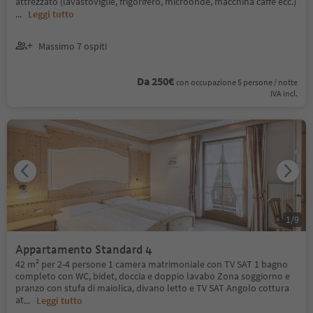
attrezzato (lavastoviglie, frigorifero, microonde, macchina caffè ecc.)
...
Leggi tutto
Massimo 7 ospiti
Da 250€
con occupazione 5 persone / notte
IVA incl.
1
/
9
Appartamento Standard 4
42 m² per 2-4 persone 1 camera matrimoniale con TV SAT 1 bagno
completo con WC, bidet, doccia e doppio lavabo Zona soggiorno e
pranzo con stufa di maiolica, divano letto e TV SAT Angolo cottura
at
...
Leggi tutto