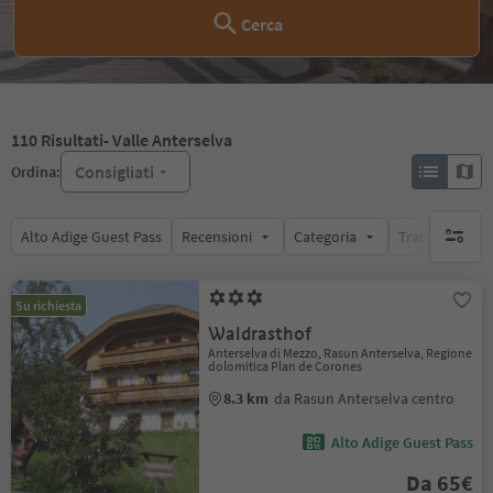
Cerca
110
Risultati
- Valle Anterselva
Consigliati
Ordina:
Alto Adige Guest Pass
Recensioni
Categoria
Trattamento
nessun f
Su richiesta
Waldrasthof
Anterselva di Mezzo, Rasun Anterselva, Regione
dolomitica Plan de Corones
8.3 km
da Rasun Anterselva centro
Alto Adige Guest Pass
Da 65€