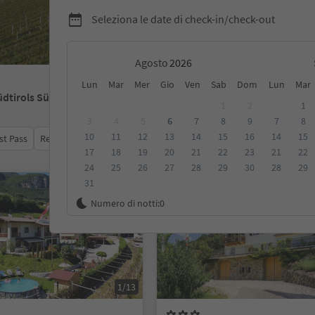
Seleziona le date di check-in/check-out
Agosto
Lun
Mar
Mer
Gio
Ven
Sab
Dom
Lun
Mar
üdtirols Süden
1
2
1
3
4
5
6
7
8
9
7
8
10
11
12
13
14
15
16
14
15
st Pass
Recensioni
Categoria
Trattamento
Alloggi sosten
17
18
19
20
21
22
23
21
22
24
25
26
27
28
29
30
28
29
31
Su richiesta
Numero di notti:
0
1/13