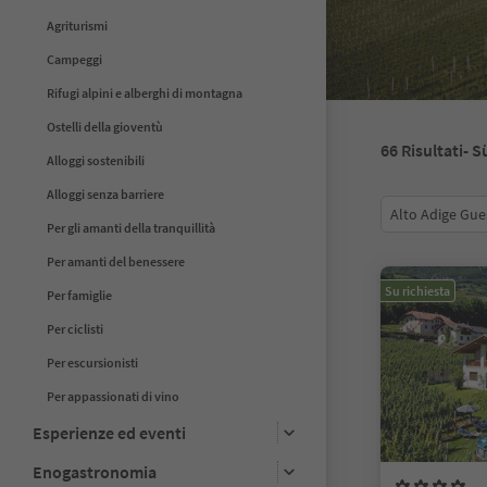
Agriturismi
Campeggi
Rifugi alpini e alberghi di montagna
Ostelli della gioventù
66
Risultati
- S
Alloggi sostenibili
Alloggi senza barriere
Alto Adige Gue
Per gli amanti della tranquillità
Per amanti del benessere
Su richiesta
Per famiglie
Per ciclisti
Per escursionisti
Per appassionati di vino
Esperienze ed eventi
Enogastronomia