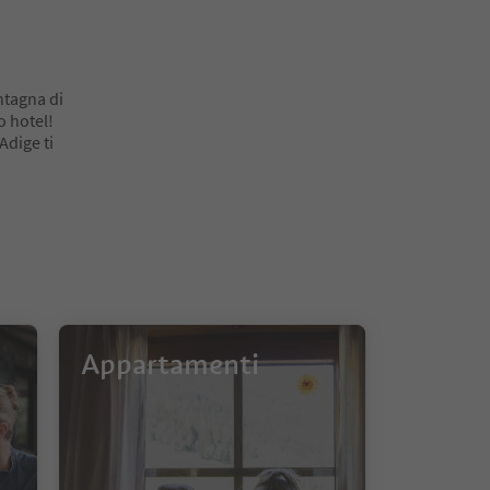
ntagna di
o hotel!
 Adige ti
Appartamenti