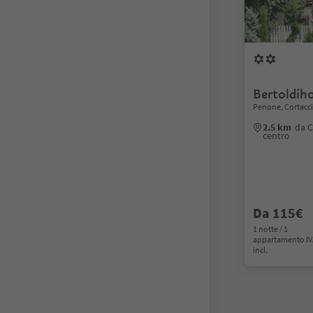
Bertoldih
Penone, Cortaccia
2.5 km
da C
centro
Da 115€
1 notte / 1
appartamento I
incl.
1
2
3