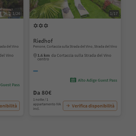
1/26
1/17
Riedhof
rada del Vino
Penone, Cortaccia sulla Strada del Vino, Strada del Vino
del Vino
1.6 km
da Cortaccia sulla Strada del Vino
centro
Alto Adige Guest Pass
 Guest Pass
Da 80€
1 notte / 1
appartamento IVA
onibilità
Verifica disponibilità
incl.