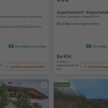
Appartamenti Wegscheid
cia sulla Strada del Vino, Strada del
Pinzano, Montagna, Strada del Vino
1.5 km
da Montagna centro
ortaccia sulla Strada del Vino
Alto Adige Guest Pass
Alto Adige
Da 85€
1 notte / 1
VA
appartamento IVA
Verifica disponibilità
Verifica disp
incl.
Su richiesta