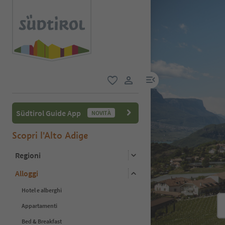
menu link
favoriti
user link
Südtirol Guide App
NOVITÀ
Scopri l'Alto Adige
Regioni
Alloggi
Hotel e alberghi
Appartamenti
Bed & Breakfast