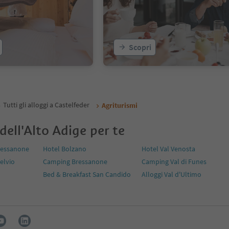
Scopri
Tutti gli alloggi a Castelfeder
Agriturismi
 dell'Alto Adige per te
ressanone
Hotel Bolzano
Hotel Val Venosta
telvio
Camping Bressanone
Camping Val di Funes
Bed & Breakfast San Candido
Alloggi Val d'Ultimo