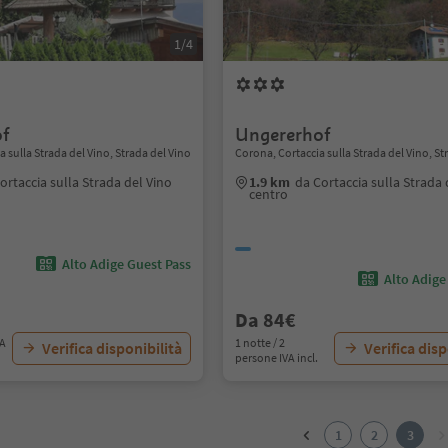
1/4
of
Ungererhof
 sulla Strada del Vino, Strada del Vino
Corona, Cortaccia sulla Strada del Vino, St
ortaccia sulla Strada del Vino
1.9 km
da Cortaccia sulla Strada 
centro
Alto Adige Guest Pass
Alto Adige
Da 84€
VA
1 notte / 2
Verifica disponibilità
Verifica disp
persone IVA incl.
1
2
3