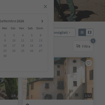
Settembre
Mer
Gio
Ven
Sab
Dom
Consigliati
Ordina:
2
3
4
5
6
9
10
11
12
13
1
16
17
18
19
20
Filtra
ibili
1 filtro attivo
23
24
25
26
27
30
Su richiesta
1/6
1/12