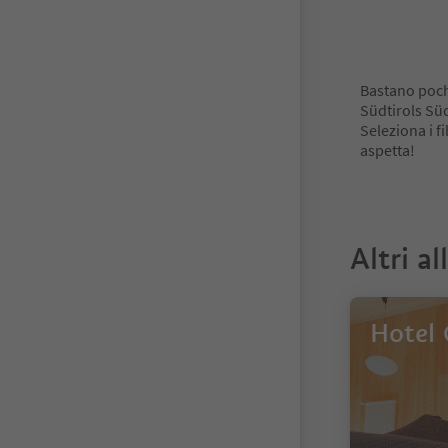
Bastano pochi
Südtirols Süd
Seleziona i fi
aspetta!
Altri al
Hotel 