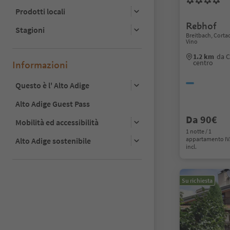
Prodotti locali
Rebhof
Stagioni
Breitbach, Cortac
Vino
1.2 km
da C
centro
Informazioni
Questo è l' Alto Adige
Alto Adige Guest Pass
Da 90€
Mobilità ed accessibilità
1 notte / 1
appartamento I
Alto Adige sostenibile
incl.
Su richiesta