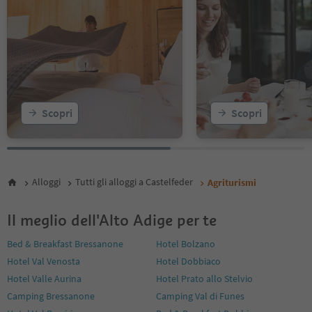
Scopri
Scopri
Alloggi
Tutti gli alloggi a Castelfeder
Agriturismi
Il meglio dell'Alto Adige per te
Bed & Breakfast Bressanone
Hotel Bolzano
Hotel Val Venosta
Hotel Dobbiaco
Hotel Valle Aurina
Hotel Prato allo Stelvio
Camping Bressanone
Camping Val di Funes