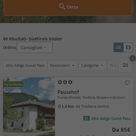
Cerca
66
Risultati
- Südtirols Süden
Consigliati
Ordina:
1
Alto Adige Guest Pass
Recensioni
Categoria
Trattamento
1 filtro 
Su richiesta
Pausahof
Fontanefredde, Trodena, Bolzano e dintorni
1.8 km
da Trodena centro
Alto Adige Guest Pass
Da 85€