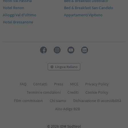
Hotel Val Passiria
Bed & Breakfast Dobbiaco
Hotel Renon
Bed & Breakfast San Candido
Alloggi Val d'Ultimo
Appartamenti Vipiteno
Hotel Bressanone
Lingua: Italiano
FAQ
Contatti
Press
MICE
Privacy Policy
Termini e condizioni
Crediti
Cookie Policy
Film commission
Chi siamo
Dichiarazione di accessibilità
Alto Adige B2B
© 2026 IDM Südtirol