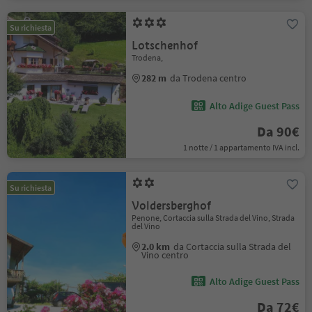
Su richiesta
Lotschenhof
Trodena,
282 m
da Trodena centro
Alto Adige Guest Pass
Da 90€
1 notte / 1 appartamento IVA incl.
Su richiesta
Voldersberghof
Penone, Cortaccia sulla Strada del Vino, Strada
del Vino
2.0 km
da Cortaccia sulla Strada del
Vino centro
Alto Adige Guest Pass
Da 72€