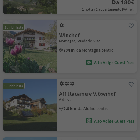
Da 180€
1 notte / 1 appartamento IVA incl.
Su richiesta
Windhof
Montagna, Strada del Vino
794 m
da Montagna centro
Alto Adige Guest Pass
Su richiesta
Affittacamere Wöserhof
Aldino,
2.6 km
da Aldino centro
Alto Adige Guest Pass