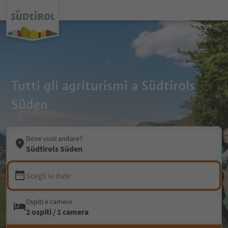
Tutti gli agriturismi a Südtirols
Süden
Dove vuoi andare?
Südtirols Süden
Scegli le date
Ospiti e camere
2 ospiti / 1 camera