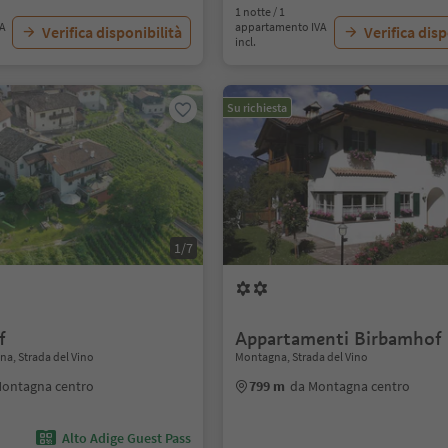
1 notte / 1
VA
appartamento IVA
Verifica disponibilità
Verifica disp
incl.
Su richiesta
1/7
f
Appartamenti Birbamhof
a, Strada del Vino
Montagna, Strada del Vino
Montagna centro
799 m
da Montagna centro
Alto Adige Guest Pass