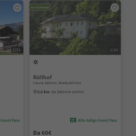
Su richiesta
1/31
1/10
Röllhof
Cauria, Salorno, Strada del Vino
6.6 km
da Salorno centro
 Guest Pass
Alto Adige Guest Pass
Da 60€