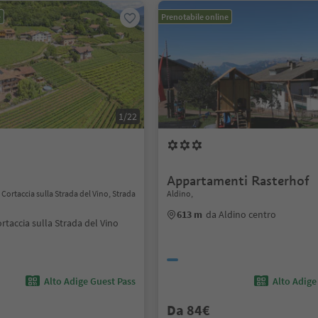
e
Prenotabile online
1/22
Appartamenti Rasterhof
, Cortaccia sulla Strada del Vino, Strada
Aldino,
613 m
da Aldino centro
rtaccia sulla Strada del Vino
Alto Adige Guest Pass
Alto Adige
Da 84€