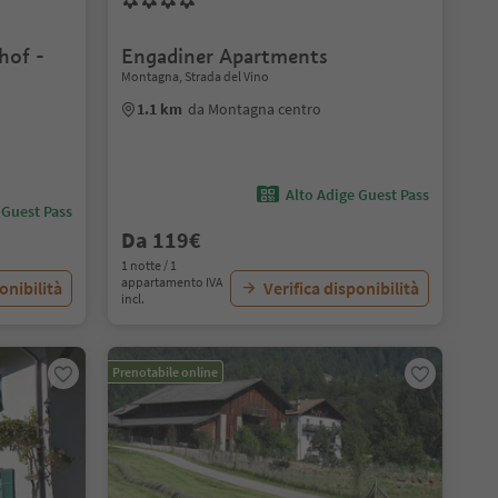
hof -
Engadiner Apartments
Montagna, Strada del Vino
1.1 km
da Montagna centro
Alto Adige Guest Pass
 Guest Pass
Da 119€
1 notte / 1
appartamento IVA
onibilità
Verifica disponibilità
incl.
Prenotabile online