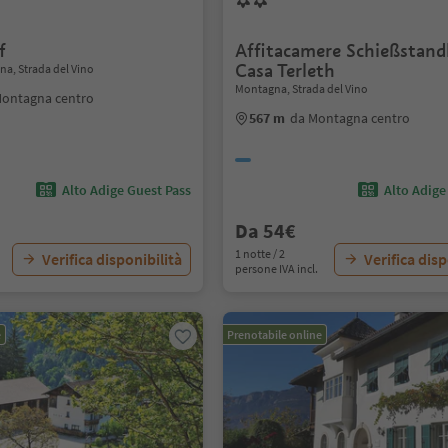
f
Affitacamere Schießstand
Casa Terleth
a, Strada del Vino
Montagna, Strada del Vino
Montagna centro
567 m
da Montagna centro
Alto Adige Guest Pass
Alto Adige
Da 54€
1 notte / 2
Verifica disponibilità
Verifica disp
persone IVA incl.
e
Prenotabile online