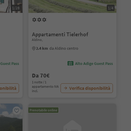
1/28
1/4
Appartamenti Tielerhof
Aldino,
2.4 km
da Aldino centro
 Guest Pass
Alto Adige Guest Pass
Da 70€
1 notte / 1
appartamento IVA
onibilità
Verifica disponibilità
incl.
Prenotabile online