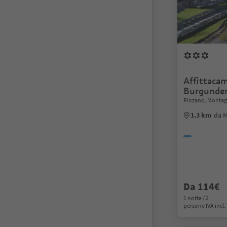
Affittaca
Burgunder
Pinzano, Montagn
1.3 km
da 
Da 114€
1 notte / 2
persone IVA incl.