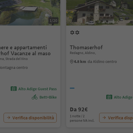
1/20
mere e appartamenti
Thomaserhof
hof Vacanze al maso
Redagno, Aldino,
a, Strada del Vino
4.8 km
da Aldino centro
Montagna centro
Alto Adige Guest Pass
Bett+Bike
Alto Adige
Da 92€
1 notte / 2
Verifica disponibilità
Verifica disp
persone IVA incl.