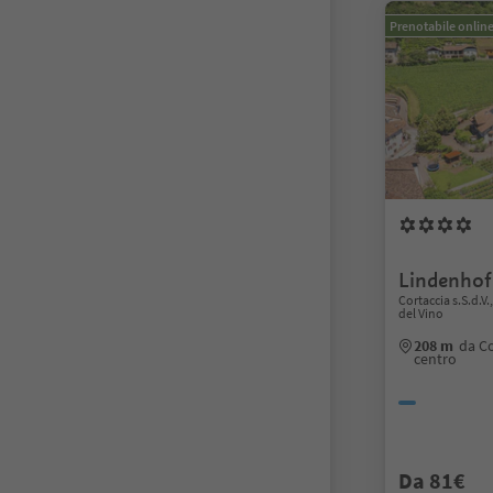
Prenotabile onlin
Lindenhof
Cortaccia s.S.d.V.
del Vino
208 m
da Co
centro
Da 81€