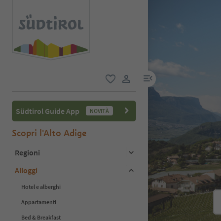
menu link
favoriti
user link
Südtirol Guide App
NOVITÀ
Scopri l'Alto Adige
Regioni
Alloggi
Hotel e alberghi
Appartamenti
Bed & Breakfast