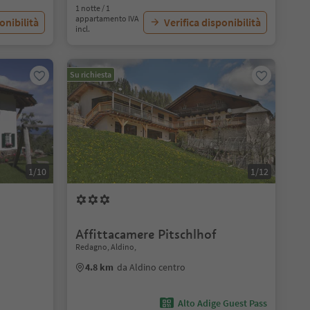
1 notte / 1
appartamento IVA
onibilità
Verifica disponibilità
incl.
Su richiesta
1/10
1/12
Affittacamere Pitschlhof
Redagno, Aldino,
4.8 km
da Aldino centro
Alto Adige Guest Pass