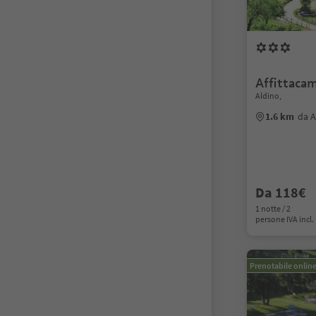
Affittaca
Aldino,
1.6 km
da A
Da 118€
1 notte / 2
persone IVA incl.
Prenotabile onlin