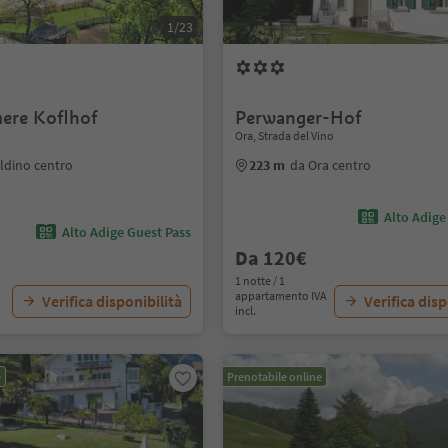
1/23
mere Koflhof
Perwanger-Hof
Ora, Strada del Vino
ldino centro
223 m
da Ora centro
Alto Adige
Alto Adige Guest Pass
Da 120€
1 notte / 1
appartamento IVA
Verifica disponibilità
Verifica disp
incl.
e
Prenotabile online