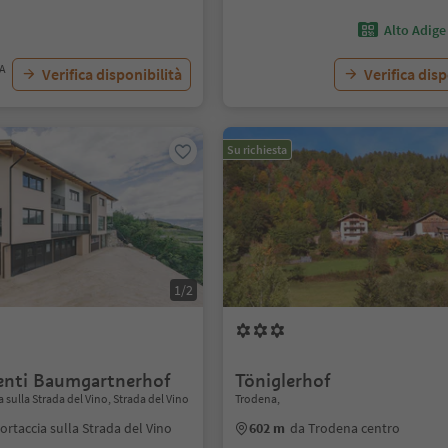
Alto Adige
VA
Verifica disponibilità
Verifica disp
Su richiesta
1/2
nti Baumgartnerhof
Töniglerhof
 sulla Strada del Vino, Strada del Vino
Trodena,
ortaccia sulla Strada del Vino
602 m
da Trodena centro