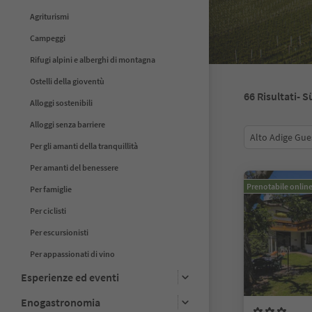
Agriturismi
Campeggi
Rifugi alpini e alberghi di montagna
Ostelli della gioventù
66
Risultati
- S
Alloggi sostenibili
Alloggi senza barriere
Alto Adige Gue
Per gli amanti della tranquillità
Per amanti del benessere
Prenotabile onlin
Per famiglie
Per ciclisti
Per escursionisti
Per appassionati di vino
Esperienze ed eventi
Enogastronomia