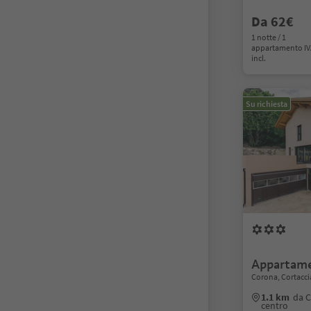
Da 62€
1 notte / 1
appartamento I
incl.
Su richiesta
Appartame
Corona, Cortaccia
1.1 km
da C
centro