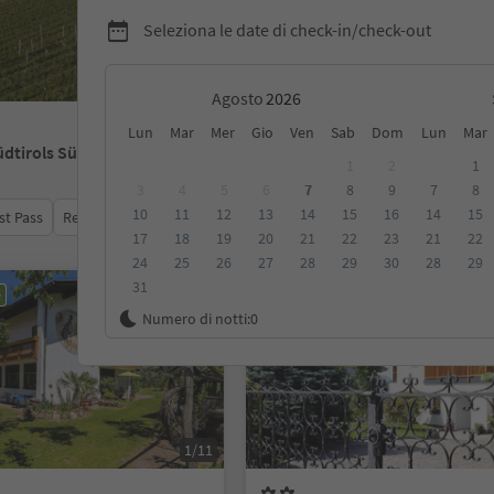
Seleziona le date di check-in/check-out
Agosto
Lun
Mar
Mer
Gio
Ven
Sab
Dom
Lun
Mar
üdtirols Süden
1
2
1
3
4
5
6
7
8
9
7
8
10
11
12
13
14
15
16
14
15
st Pass
Recensioni
Categoria
Trattamento
Alloggi sosten
17
18
19
20
21
22
23
21
22
24
25
26
27
28
29
30
28
29
31
e
Prenotabile online
Numero di notti:
0
1/11