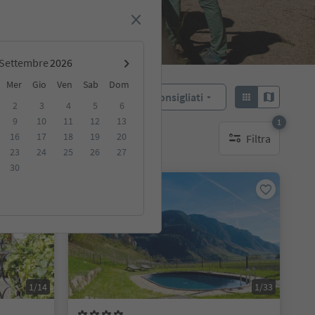
Settembre
Mer
Gio
Ven
Sab
Dom
Consigliati
Ordina:
2
3
4
5
6
9
10
11
12
13
1
16
17
18
19
20
Filtra
ibili
1 filtro attivo
23
24
25
26
27
30
Prenotabile online
1/14
1/33