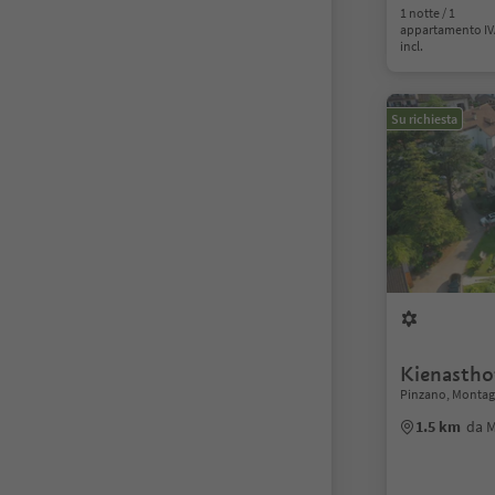
1 notte / 1
appartamento I
incl.
Su richiesta
Kienastho
Pinzano, Montagn
1.5 km
da 