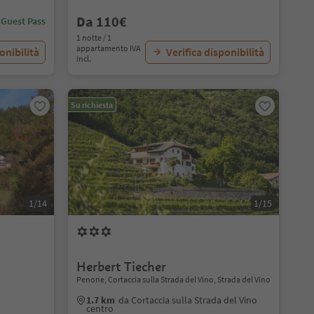
Da 110€
 Guest Pass
1 notte / 1
appartamento IVA
onibilità
Verifica disponibilità
incl.
Su richiesta
1/14
1/15
Herbert Tiecher
Penone, Cortaccia sulla Strada del Vino, Strada del Vino
1.7 km
da Cortaccia sulla Strada del Vino
centro