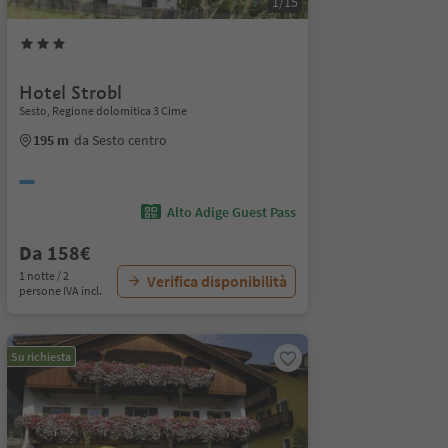
1/15
Hotel Strobl
Sesto, Regione dolomitica 3 Cime
195 m
da Sesto centro
Alto Adige Guest Pass
Da 158€
1 notte / 2
Verifica disponibilità
persone IVA incl.
Su richiesta