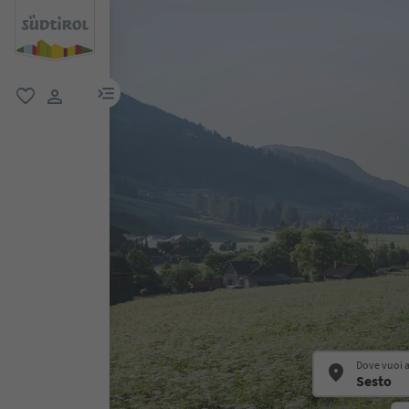
menu link
favoriti
user link
Dove vuoi 