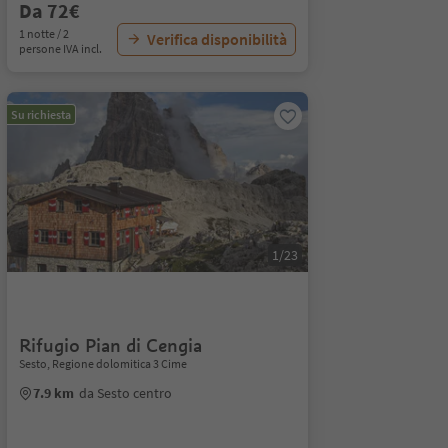
Da 72€
1 notte / 2
Verifica disponibilità
persone IVA incl.
Su richiesta
1/23
Rifugio Pian di Cengia
Sesto, Regione dolomitica 3 Cime
7.9 km
da Sesto centro