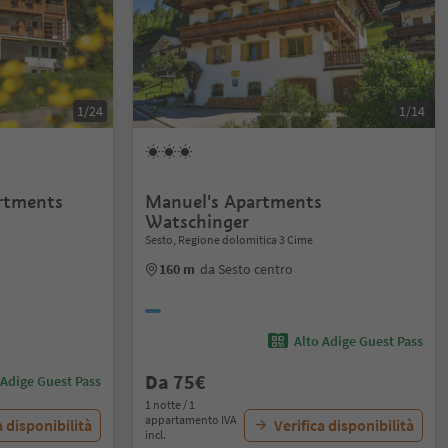
1/24
1/14
rtments
Manuel's Apartments
Watschinger
Sesto, Regione dolomitica 3 Cime
160 m
da Sesto centro
Alto Adige Guest Pass
Da 75€
 Adige Guest Pass
1 notte / 1
appartamento IVA
a disponibilità
Verifica disponibilità
incl.