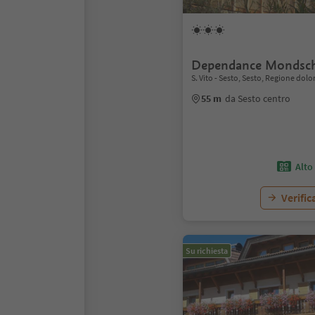
Dependance Mondsc
S. Vito - Sesto, Sesto, Regione dol
55 m
da Sesto centro
Alto
Verific
Su richiesta