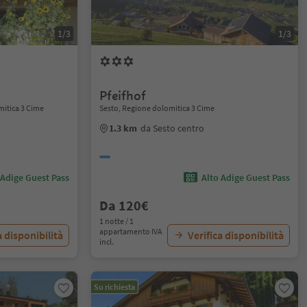
1/3
1/3
Pfeifhof
omitica 3 Cime
Sesto, Regione dolomitica 3 Cime
1.3 km
da Sesto centro
 Adige Guest Pass
Alto Adige Guest Pass
Da 120€
1 notte / 1
appartamento IVA
a disponibilità
Verifica disponibilità
incl.
Su richiesta