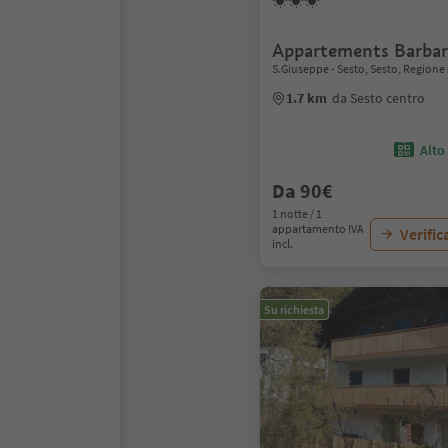
Appartements Barbar
S.Giuseppe - Sesto, Sesto, Regione
1.7 km
da Sesto centro
Alto
Da 90€
1 notte / 1
appartamento IVA
Verific
incl.
Su richiesta