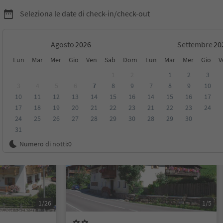
Seleziona le date di check-in/check-out
Agosto
Settembre
Lun
Mar
Mer
Gio
Ven
Sab
Dom
Lun
Mar
Mer
Gio
V
1
2
1
2
3
3
4
5
6
7
8
9
7
8
9
10
10
11
12
13
14
15
16
14
15
16
17
sioni
Categoria
Trattamento
Alloggi sostenibili
17
18
19
20
21
22
23
21
22
23
24
24
25
26
27
28
29
30
28
29
30
31
Su richiesta
Numero di notti:
0
1/26
1/5