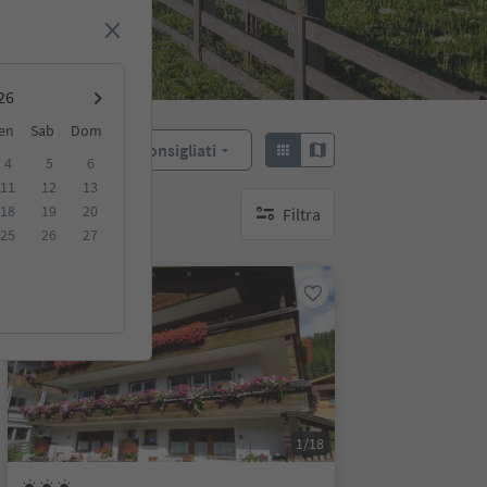
en
Sab
Dom
Consigliati
Ordina:
4
5
6
11
12
13
18
19
20
Filtra
nessun filtro attivo
25
26
27
Su richiesta
1/18