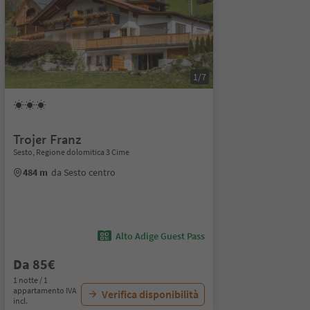
1/7
Trojer Franz
Sesto, Regione dolomitica 3 Cime
484 m
da Sesto centro
Alto Adige Guest Pass
Da 85€
1 notte / 1
appartamento IVA
Verifica disponibilità
incl.