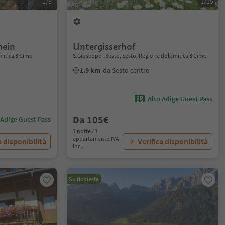
1/8
1/15
hein
Untergisserhof
omitica 3 Cime
S.Giuseppe - Sesto, Sesto, Regione dolomitica 3 Cime
1.9 km
da Sesto centro
Alto Adige Guest Pass
Da 105€
 Adige Guest Pass
1 notte / 1
appartamento IVA
a disponibilità
Verifica disponibilità
incl.
Su richiesta