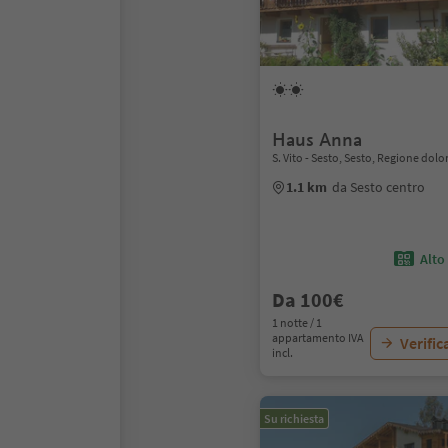
Haus Anna
S. Vito - Sesto, Sesto, Regione dol
1.1 km
da Sesto centro
Alto
Da 100€
1 notte / 1
appartamento IVA
Verific
incl.
Su richiesta