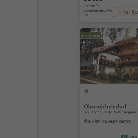
1 notte / 1
appartamento IVA
Verific
incl.
Su richiesta
Obermichelerhof
S.Giuseppe - Sesto, Sesto, Regione
1.8 km
da Sesto centro
Alto