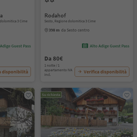
a
Rodahof
 dolomitica 3 Cime
Sesto, Regione dolomitica 3 Cime
398 m
da Sesto centro
 Adige Guest Pass
Alto Adige Guest Pass
Da 80€
1 notte / 1
appartamento IVA
a disponibilità
Verifica disponibilità
incl.
Su richiesta