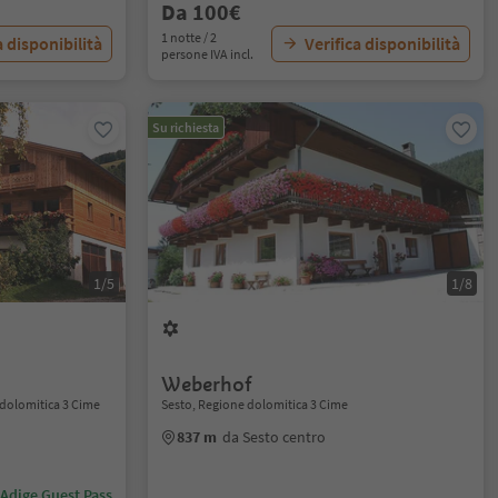
Da 100€
1 notte / 2
a disponibilità
Verifica disponibilità
persone IVA incl.
Su richiesta
1/5
1/8
Weberhof
 dolomitica 3 Cime
Sesto, Regione dolomitica 3 Cime
837 m
da Sesto centro
 Adige Guest Pass