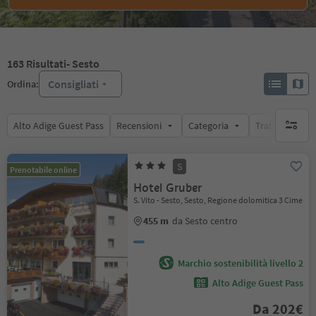
163
Risultati
- Sesto
Consigliati
Ordina:
Alto Adige Guest Pass
Recensioni
Categoria
Trattamento
nessun f
S
Prenotabile online
Hotel Gruber
S. Vito - Sesto, Sesto, Regione dolomitica 3 Cime
455 m
da Sesto centro
Marchio sostenibilità livello 2
Alto Adige Guest Pass
Da 202€