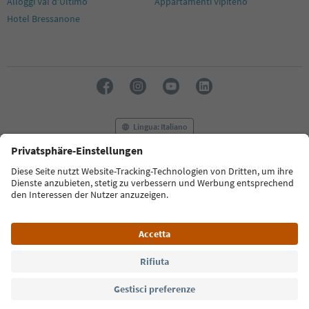
Alloggi Val d'Ultimo
Appartamenti Vipiteno
Hotel Bressanone
Lingua: Italiano
FAQ
Contatti
Press
MICE
Privacy Policy
Termini e condizioni
Crediti
Cookie Policy
Film commission
Chi siamo
Dichiarazione di accessibilità
Alto Adige B2B
© 2026 IDM Südtirol