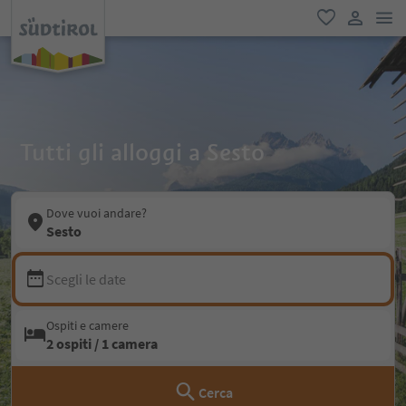
men
favoriti
user lin
Tutti gli alloggi a Sesto
Dove vuoi andare?
Sesto
Scegli le date
Ospiti e camere
2 ospiti / 1 camera
Cerca