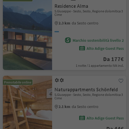
Residence Alma
S.Giuseppe - Sesto, Sesto, Regione dolomitica 3
Cime
2.3 km
da Sesto centro
Marchio sostenibilità livello 2
Alto Adige Guest Pass
Da 177€
1 notte / 1 appartamento IVA incl.
Prenotabile online
Naturappartments Schönfeld
S.Giuseppe - Sesto, Sesto, Regione dolomitica 3
Cime
2.1 km
da Sesto centro
Alto Adige Guest Pass
Da 44€