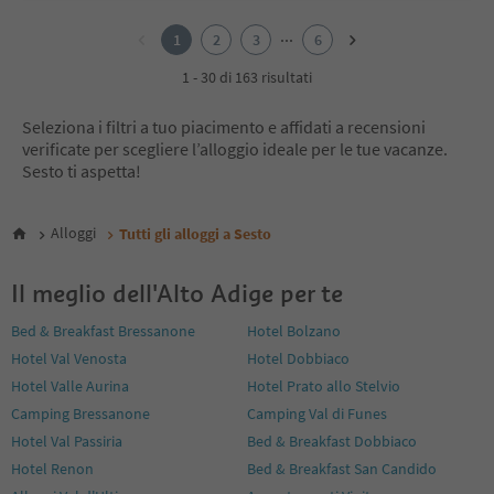
1
2
...
1
2
3
6
3
4
1 - 30 di 163 risultati
5
6
Seleziona i filtri a tuo piacimento e affidati a recensioni
verificate per scegliere l’alloggio ideale per le tue vacanze.
Sesto ti aspetta!
Alloggi
Tutti gli alloggi a Sesto
Il meglio dell'Alto Adige per te
Bed & Breakfast Bressanone
Hotel Bolzano
Hotel Val Venosta
Hotel Dobbiaco
Hotel Valle Aurina
Hotel Prato allo Stelvio
Camping Bressanone
Camping Val di Funes
Hotel Val Passiria
Bed & Breakfast Dobbiaco
Hotel Renon
Bed & Breakfast San Candido