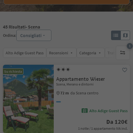
45
Risultati
- Scena
Consigliati
Ordina:
1
Alto Adige Guest Pass
Recensioni
Categoria
Trattamento
1 filtro 
Su richiesta
Appartamento Wieser
Scena, Merano e dintorni
72 m
da Scena centro
Alto Adige Guest Pass
Da 120€
1 notte / 1 appartamento IVA incl.