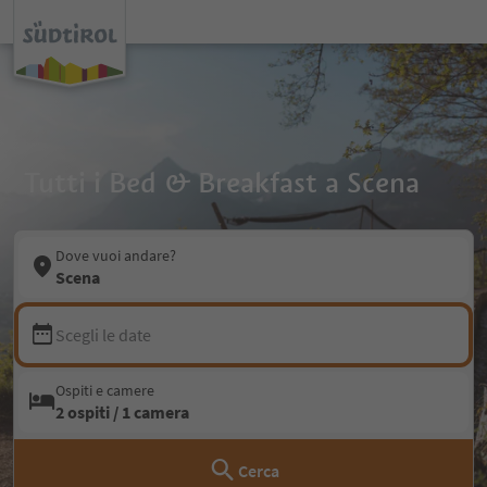
Tutti i Bed & Breakfast a Scena
Dove vuoi andare?
Scena
Scegli le date
Ospiti e camere
2 ospiti / 1 camera
Cerca