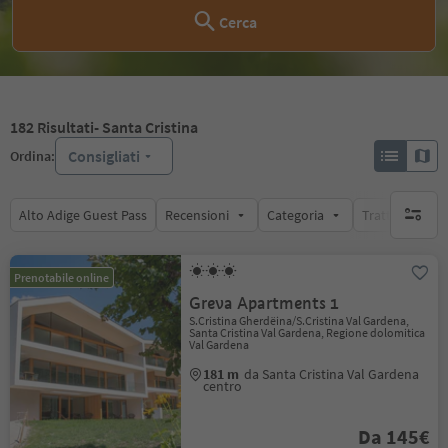
Cerca
182
Risultati
- Santa Cristina
Consigliati
Ordina:
Alto Adige Guest Pass
Recensioni
Categoria
Trattamento
nessun f
Prenotabile online
Greva Apartments 1
S.Cristina Gherdëina/S.Cristina Val Gardena,
Santa Cristina Val Gardena, Regione dolomitica
Val Gardena
181 m
da Santa Cristina Val Gardena
centro
Da 145€