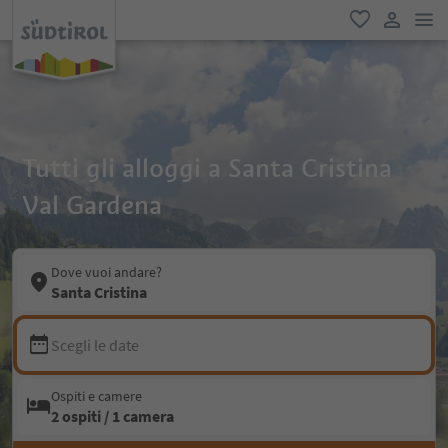
men
favoriti
user lin
Tutti gli alloggi a Santa Cristina
Val Gardena
Dove vuoi andare?
Santa Cristina
Scegli le date
Ospiti e camere
2 ospiti / 1 camera