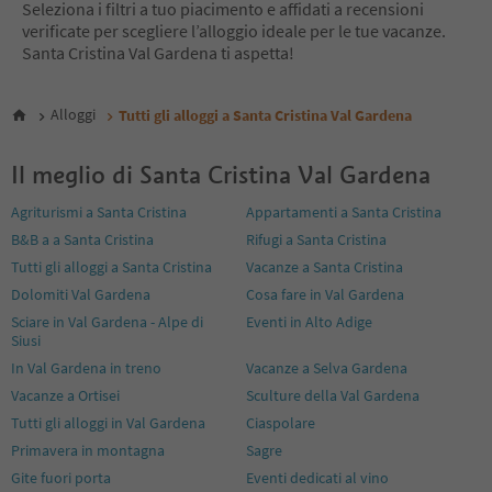
6
Seleziona i filtri a tuo piacimento e affidati a recensioni
7
verificate per scegliere l’alloggio ideale per le tue vacanze.
Santa Cristina Val Gardena ti aspetta!
Alloggi
Tutti gli alloggi a Santa Cristina Val Gardena
Il meglio di Santa Cristina Val Gardena
Agriturismi a Santa Cristina
Appartamenti a Santa Cristina
B&B a a Santa Cristina
Rifugi a Santa Cristina
Tutti gli alloggi a Santa Cristina
Vacanze a Santa Cristina
Dolomiti Val Gardena
Cosa fare in Val Gardena
Sciare in Val Gardena - Alpe di
Eventi in Alto Adige
Siusi
In Val Gardena in treno
Vacanze a Selva Gardena
Vacanze a Ortisei
Sculture della Val Gardena
Tutti gli alloggi in Val Gardena
Ciaspolare
Primavera in montagna
Sagre
Gite fuori porta
Eventi dedicati al vino