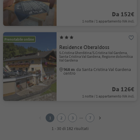
Da 152€
1 notte / 1 appartamento IVA incl.
Prenotabile online
Residence Oberaldoss
S.Cristina Gherdëina/S.Cristina Val Gardena,
Santa Cristina Val Gardena, Regione dolomitica
Val Gardena
968 m
da Santa Cristina Val Gardena
centro
Da 126€
1 notte / 1 appartamento IVA incl.
1
2
...
1
2
3
7
3
4
1 - 30 di 182 risultati
5