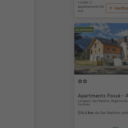
1 notte / 1
appartamento IVA
Verific
incl.
Su richiesta
Apartments Fossè - 
Longiarù, San Martino, Regione do
Corones
6.1 km
da San Martino cen