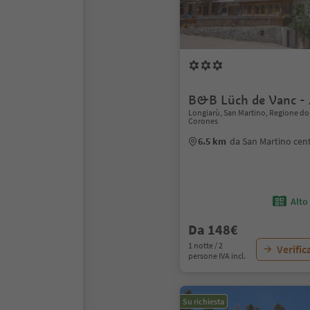
B&B Lüch de Vanc - 
Longiarù, San Martino, Regione do
Corones
6.5 km
da San Martino cen
Alto
Da 148€
1 notte / 2
Verific
persone IVA incl.
Su richiesta