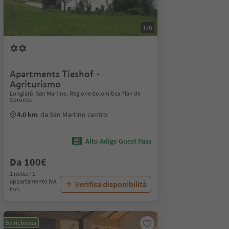
1/6
Apartments Tieshof -
Agriturismo
Longiarù, San Martino, Regione dolomitica Plan de
Corones
4.0 km
da San Martino centro
Alto Adige Guest Pass
Da 100€
1 notte / 1
appartamento IVA
Verifica disponibilità
incl.
Su richiesta