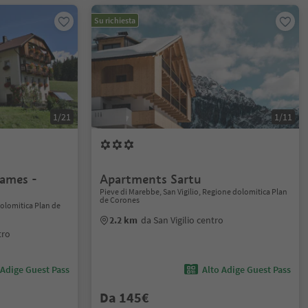
Su richiesta
1/21
1/11
lames -
Apartments Sartu
Pieve di Marebbe, San Vigilio, Regione dolomitica Plan
de Corones
olomitica Plan de
2.2 km
da San Vigilio centro
tro
 Adige Guest Pass
Alto Adige Guest Pass
Da 145€