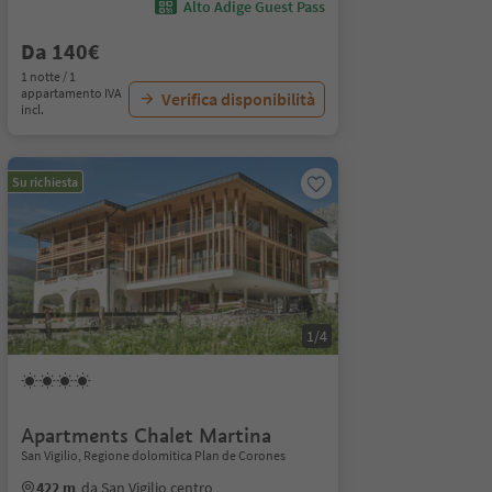
Alto Adige Guest Pass
Da 140€
1 notte / 1
appartamento IVA
Verifica disponibilità
incl.
Su richiesta
1/4
Apartments Chalet Martina
San Vigilio, Regione dolomitica Plan de Corones
422 m
da San Vigilio centro