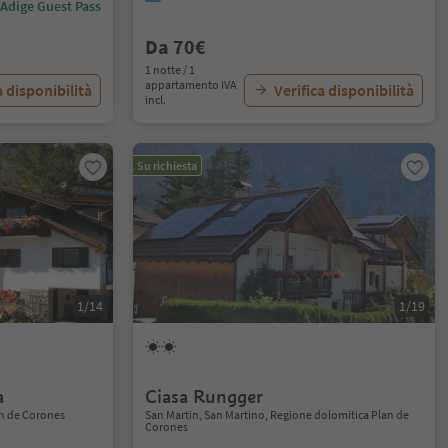
 Adige Guest Pass
Da 70€
1 notte / 1
appartamento IVA
a disponibilità
Verifica disponibilità
incl.
Su richiesta
1/14
1/19
a
Ciasa Rungger
an de Corones
San Martin, San Martino, Regione dolomitica Plan de
Corones