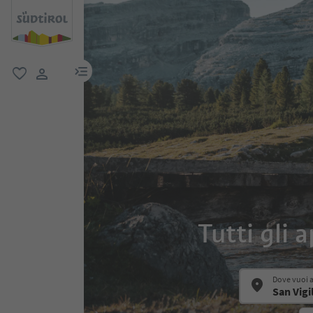
menu link
favoriti
user link
Tutti gli 
Dove vuoi 