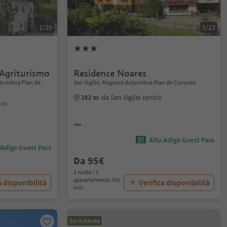
1/29
1/23
Agriturismo
Residence Noares
lomitica Plan de
San Vigilio, Regione dolomitica Plan de Corones
242 m
da San Vigilio centro
tro
Alto Adige Guest Pass
 Adige Guest Pass
Da 95€
1 notte / 1
appartamento IVA
a disponibilità
Verifica disponibilità
incl.
Su richiesta