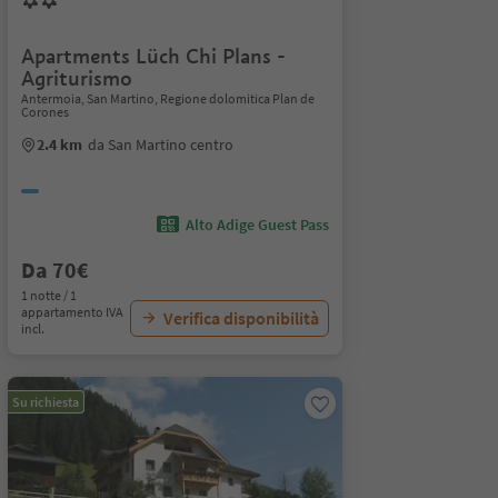
Apartments Lüch Chi Plans -
Agriturismo
Antermoia, San Martino, Regione dolomitica Plan de
Corones
2.4 km
da San Martino centro
Alto Adige Guest Pass
Da 70€
1 notte / 1
appartamento IVA
Verifica disponibilità
incl.
Su richiesta