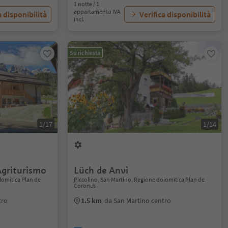
1 notte / 1
appartamento IVA
a disponibilità
Verifica disponibilità
incl.
Su richiesta
1/17
1/14
Agriturismo
Lüch de Anvi
lomitica Plan de
Piccolino, San Martino, Regione dolomitica Plan de
Corones
tro
1.5 km
da San Martino centro