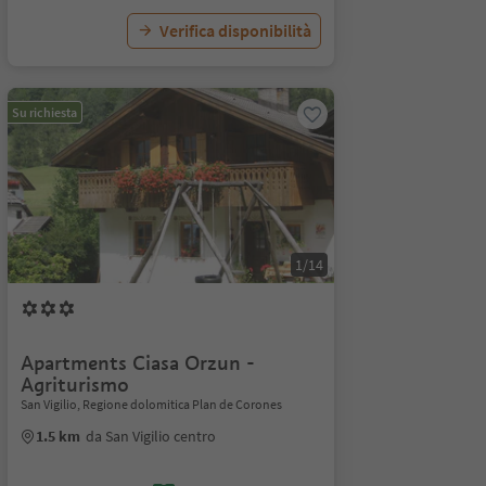
Verifica disponibilità
Su richiesta
1/14
Apartments Ciasa Orzun -
Agriturismo
San Vigilio, Regione dolomitica Plan de Corones
1.5 km
da San Vigilio centro