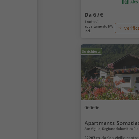
Alto
Da 67€
1 notte / 1
appartamento IVA
Verific
incl.
Su richiesta
Apartments Somatle
San Vigilio, Regione dolomitica Pl
287 m
da San Vigilio centro