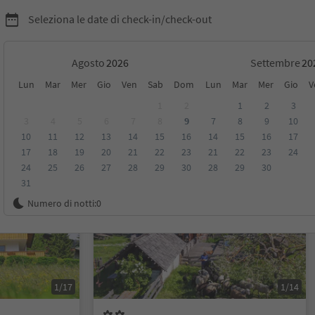
Seleziona le date di check-in/check-out
Agosto
Settembre
Lun
Mar
Mer
Gio
Ven
Sab
Dom
Lun
Mar
Mer
Gio
V
San Martino
1
2
1
2
3
3
4
5
6
7
8
9
7
8
9
10
10
11
12
13
14
15
16
14
15
16
17
sioni
Categoria
Trattamento
Alloggi sostenibili
17
18
19
20
21
22
23
21
22
23
24
24
25
26
27
28
29
30
28
29
30
31
Su richiesta
Numero di notti:
0
1/17
1/14