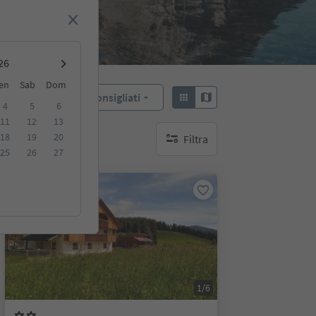
en
Sab
Dom
Consigliati
Ordina:
4
5
6
11
12
13
18
19
20
Filtra
nessun filtro attivo
25
26
27
Su richiesta
1/6