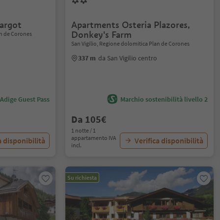
argot
Apartments Osteria Plazores,
Donkey's Farm
an de Corones
San Vigilio, Regione dolomitica Plan de Corones
337 m
da San Vigilio centro
 Adige Guest Pass
Marchio sostenibilità livello 2
Da 105€
1 notte / 1
appartamento IVA
a disponibilità
Verifica disponibilità
incl.
Su richiesta