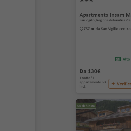
Apartments Insam M
San Vigilio, Regione dolomitica Pl
757 m
da San Vigilio centro
Alto
Da 130€
1 notte / 1
appartamento IVA
Verific
incl.
Su richiesta