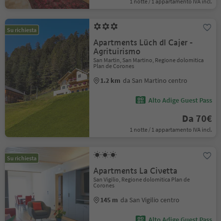
1 notte / 1 appartamento IVA incl.
Su richiesta
Apartments Lüch dl Cajer -
Agrituirismo
San Martin, San Martino, Regione dolomitica
Plan de Corones
1.2 km
da San Martino centro
Alto Adige Guest Pass
Da 70€
1 notte / 1 appartamento IVA incl.
Su richiesta
Apartments La Civetta
San Vigilio, Regione dolomitica Plan de
Corones
145 m
da San Vigilio centro
Alto Adige Guest Pass