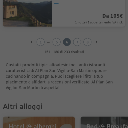
Da 105€
1 notte / 1 appartamento IVA incl.
1
2
...
1
5
6
7
8
3
4
151 - 180 di 233 risultati
5
6
Gustati i prodotti tipici altoatesini nei tanti ristoranti
7
caratteristici di Al Plan San Vigilio-San Martin oppure
8
cucinando in compagnia. Puoi scegliere i filtri a tuo
piacimento e affidarti a recensioni verificate. Al Plan San
Vigilio-San Martin ti aspetta!
Altri alloggi
Hotel & alberghi
Bed & Breakfa