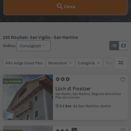
Cerca
233
Risultati
- San Vigilio - San Martino
Consigliati
Ordina:
Alto Adige Guest Pass
Recensioni
Categoria
Trattamento
nessun f
Su richiesta
Lüch dl Finatzer
San Martin, San Martino, Regione dolomitica
Plan de Corones
3.1 km
da San Martino centro