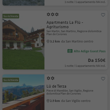
1 notte / 1 appartamento IVA incl.
Su richiesta
Apartments La Flù -
Agriturismo
San Martin, San Martino, Regione dolomitica
Plan de Corones
3.2 km
da San Martino centro
Alto Adige Guest Pass
Da 150€
1 notte / 1 appartamento IVA incl.
Su richiesta
Lü de Terza
Pieve di Marebbe, San Vigilio, Regione
dolomitica Plan de Corones
2.9 km
da San Vigilio centro