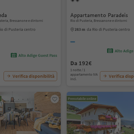
eda
Appartamento Paradeis
steria, Bressanone e dintorni
Rio di Pusteria, Bressanone e dintorni
io di Pusteria centro
283 m
da Rio di Pusteria centro
Alto Adige
Alto Adige Guest Pass
Da 192€
1 notte / 1
appartamento IVA
Verifica disponibilità
Verifica disp
incl.
e
Prenotabile online