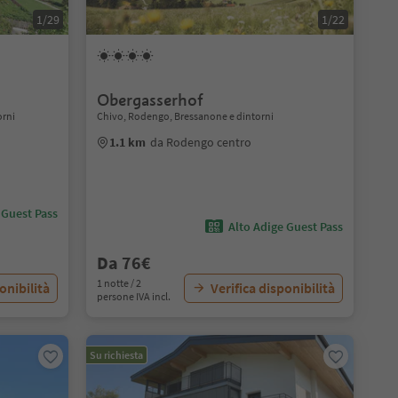
1/29
1/22
Obergasserhof
orni
Chivo, Rodengo, Bressanone e dintorni
1.1 km
da Rodengo centro
 Guest Pass
Alto Adige Guest Pass
Da 76€
1 notte / 2
onibilità
Verifica disponibilità
persone IVA incl.
Su richiesta