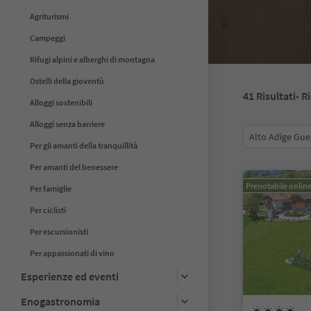
Agriturismi
Campeggi
Rifugi alpini e alberghi di montagna
Ostelli della gioventù
41
Risultati
- R
Alloggi sostenibili
Alloggi senza barriere
Alto Adige Gue
Per gli amanti della tranquillità
Per amanti del benessere
Prenotabile onlin
Per famiglie
Per ciclisti
Per escursionisti
Per appassionati di vino
Esperienze ed eventi
Enogastronomia