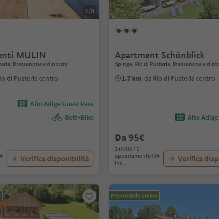
1/8
enti MULIN
Apartment Schönblick
steria, Bressanone e dintorni
Spinga, Rio di Pusteria, Bressanone e dint
io di Pusteria centro
1.7 km
da Rio di Pusteria centro
Alto Adige Guest Pass
Bett+Bike
Alto Adige
Da 95€
1 notte / 1
VA
appartamento IVA
Verifica disponibilità
Verifica disp
incl.
e
Prenotabile online