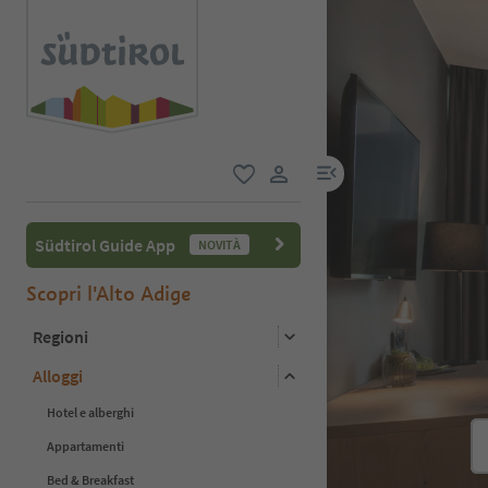
menu link
favoriti
user link
Südtirol Guide App
NOVITÀ
Scopri l'Alto Adige
Regioni
Alloggi
Hotel e alberghi
Appartamenti
Bed & Breakfast