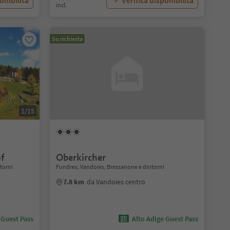
onibilità
Verifica disponibilità
incl.
Su richiesta
1/15
of
Oberkircher
ntorni
Fundres, Vandoies, Bressanone e dintorni
7.8 km
da Vandoies centro
 Guest Pass
Alto Adige Guest Pass