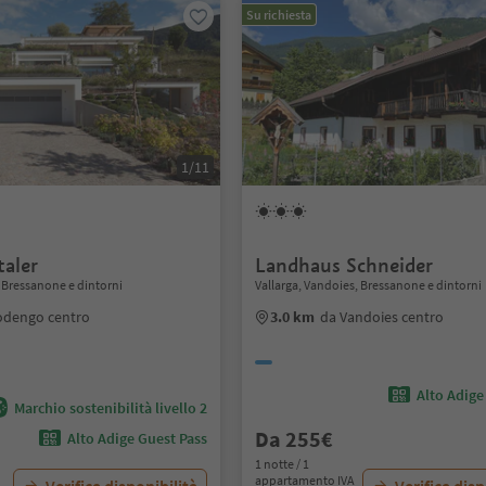
Su richiesta
1/11
taler
Landhaus Schneider
 Bressanone e dintorni
Vallarga, Vandoies, Bressanone e dintorni
odengo centro
3.0 km
da Vandoies centro
Alto Adige
Marchio sostenibilità livello 2
Da 255€
Alto Adige Guest Pass
1 notte / 1
appartamento IVA