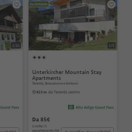
Su richiesta
1/31
1/5
Unterkircher Mountain Stay
Apartments
Terento, Bressanone e dintorni
423 m
da Terento centro
 Guest Pass
Alto Adige Guest Pass
Da 85€
1 notte / 1
appartamento IVA