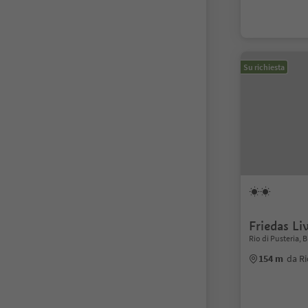
Su richiesta
Friedas Li
Rio di Pusteria, 
154 m
da Ri