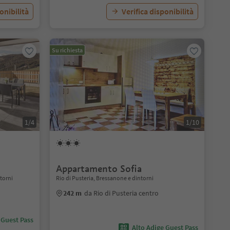
onibilità
Verifica disponibilità
Su richiesta
1/4
1/10
Appartamento Sofia
ntorni
Rio di Pusteria, Bressanone e dintorni
242 m
da Rio di Pusteria centro
 Guest Pass
Alto Adige Guest Pass