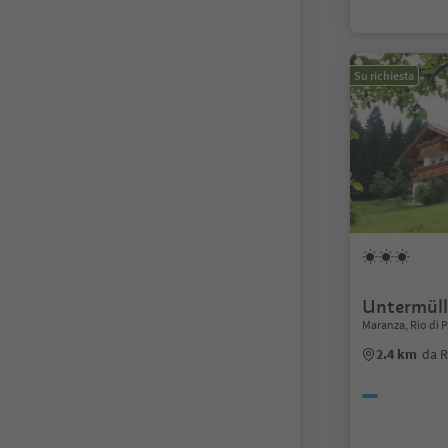
Su richiesta
Untermüll
Maranza, Rio di 
2.4 km
da R