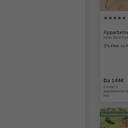
Appartem
Valles, Rio di Pu
5.9 km
da R
Da 144€
1 notte / 1
appartamento I
incl.
Prenotabile onlin