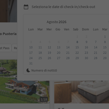
Seleziona le date di check-in/check-out
Agosto
Lun
Mar
Mer
Gio
Ven
Sab
Dom
Lun
Mar
io Pusteria
1
2
1
3
4
5
6
7
8
9
7
8
10
11
12
13
14
15
16
14
15
st Pass
Recensioni
Categoria
Trattamento
Alloggi sosten
17
18
19
20
21
22
23
21
22
24
25
26
27
28
29
30
28
29
31
e
Prenotabile online
Numero di notti:
0
1/18