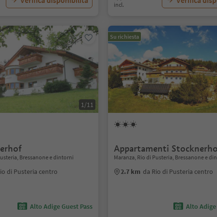
Verifica disponibilità
Verifica disp
incl.
Su richiesta
1/11
erhof
Appartamenti Stocknerh
Pusteria, Bressanone e dintorni
Maranza, Rio di Pusteria, Bressanone e di
io di Pusteria centro
2.7 km
da Rio di Pusteria centro
Alto Adige Guest Pass
Alto Adige