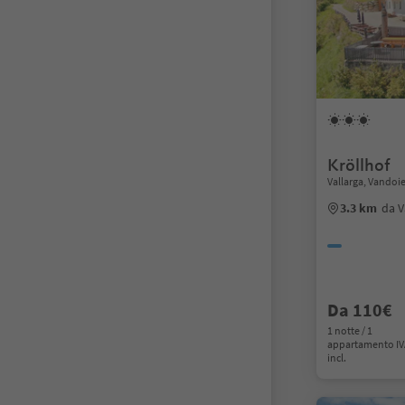
Kröllhof
Vallarga, Vandoi
3.3 km
da V
Da 110€
1 notte / 1
appartamento I
incl.