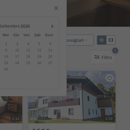
Settembre
Mer
Gio
Ven
Sab
Dom
Consigliati
Ordina:
2
3
4
5
6
9
10
11
12
13
1
16
17
18
19
20
Filtra
ibili
1 filtro attivo
23
24
25
26
27
30
Prenotabile online
1/12
1/10