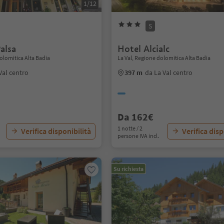
1/12
S
alsa
Hotel Alcialc
olomitica Alta Badia
La Val, Regione dolomitica Alta Badia
Val centro
397 m
da La Val centro
Da 162€
1 notte / 2
Verifica disponibilità
Verifica disp
persone IVA incl.
Su richiesta