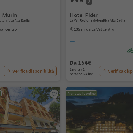
S
n Murin
Hotel Pider
olomitica Alta Badia
La Val, Regione dolomitica Alta Badia
Val centro
135 m
da La Val centro
Da 154€
1 notte / 2
Verifica disponibilità
Verifica disp
persone IVA incl.
e
Prenotabile online