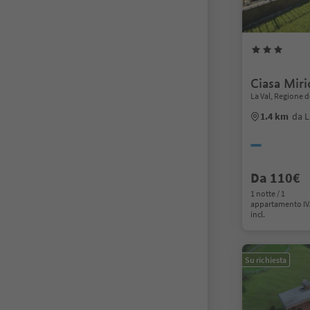
Ciasa Miri
La Val, Regione d
1.4 km
da L
Da 110€
1 notte / 1
appartamento I
incl.
Su richiesta