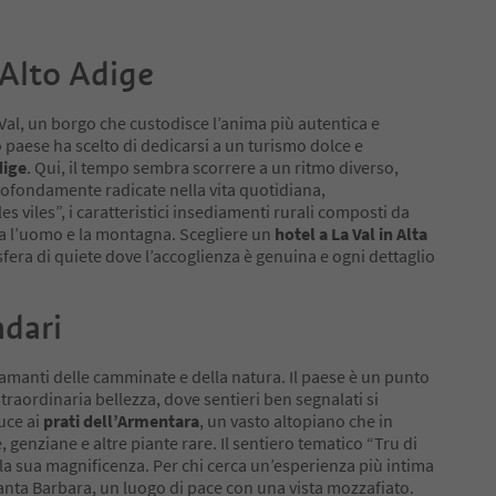
'Alto Adige
a Val, un borgo che custodisce l’anima più autentica e
o paese ha scelto di dedicarsi a un turismo dolce e
dige
. Qui, il tempo sembra scorrere a un ritmo diverso,
profondamente radicate nella vita quotidiana,
es viles”, i caratteristici insediamenti rurali composti da
ra l’uomo e la montagna. Scegliere un
hotel a La Val in Alta
era di quiete dove l’accoglienza è genuina e ogni dettaglio
ndari
i amanti delle camminate e della natura. Il paese è un punto
straordinaria bellezza, dove sentieri ben segnalati si
uce ai
prati dell’Armentara
, un vasto altopiano che in
 genziane e altre piante rare. Il sentiero tematico “Tru di
a la sua magnificenza. Per chi cerca un’esperienza più intima
Santa Barbara, un luogo di pace con una vista mozzafiato.