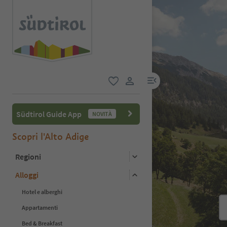
menu link
favoriti
user link
Südtirol Guide App
NOVITÀ
Scopri l'Alto Adige
Regioni
Alloggi
Hotel e alberghi
Appartamenti
Bed & Breakfast