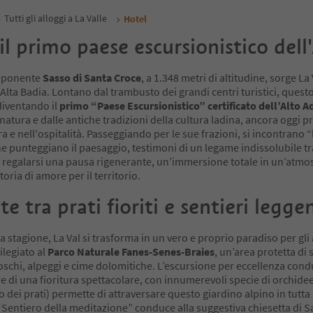
Tutti gli alloggi a La Valle
Hotel
 il primo paese escursionistico dell
imponente
Sasso di Santa Croce
, a 1.348 metri di altitudine, sorge L
’Alta Badia. Lontano dal trambusto dei grandi centri turistici, quest
diventando il
primo “Paese Escursionistico” certificato dell’Alto A
 natura e dalle antiche tradizioni della cultura ladina, ancora oggi 
ra e nell'ospitalità. Passeggiando per le sue frazioni, si incontrano “l
he punteggiano il paesaggio, testimoni di un legame indissolubile t
a regalarsi una pausa rigenerante, un’immersione totale in un’atmosf
oria di amore per il territorio.
te tra prati fioriti e sentieri legge
a stagione, La Val si trasforma in un vero e proprio paradiso per gl
ilegiato al
Parco Naturale Fanes-Senes-Braies
, un’area protetta di 
schi, alpeggi e cime dolomitiche. L’escursione per eccellenza cond
re di una fioritura spettacolare, con innumerevoli specie di orchidee,
ro dei prati) permette di attraversare questo giardino alpino in tutt
il “Sentiero della meditazione” conduce alla suggestiva chiesetta di 