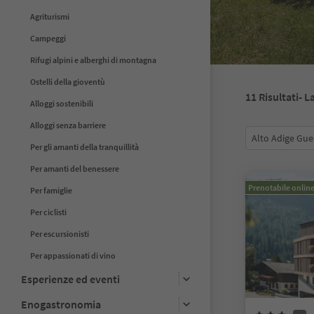
Agriturismi
Campeggi
Rifugi alpini e alberghi di montagna
Ostelli della gioventù
11
Risultati
- L
Alloggi sostenibili
Alloggi senza barriere
Alto Adige Gue
Per gli amanti della tranquillità
Per amanti del benessere
Prenotabile onlin
Per famiglie
Per ciclisti
Per escursionisti
Per appassionati di vino
Esperienze ed eventi
Enogastronomia