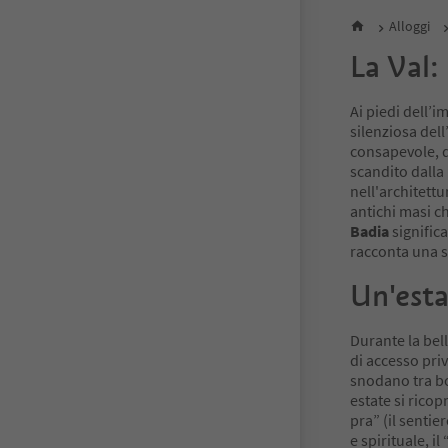
Alloggi
La Val:
Ai piedi dell’
silenziosa dell
consapevole, 
scandito dalla
nell'architettu
antichi masi c
Badia
signific
racconta una st
Un'esta
Durante la bell
di accesso priv
snodano tra bo
estate si ricop
pra” (il sentie
e spirituale, 