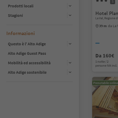
S
Prodotti locali
Hotel Pla
Stagioni
La Val, Regione d
39 m
da La 
Informazioni
Questo è l' Alto Adige
Alto Adige Guest Pass
Da 160€
1 notte / 2
Mobilità ed accessibilità
persone IVA incl.
Alto Adige sostenibile
Prenotabile onlin