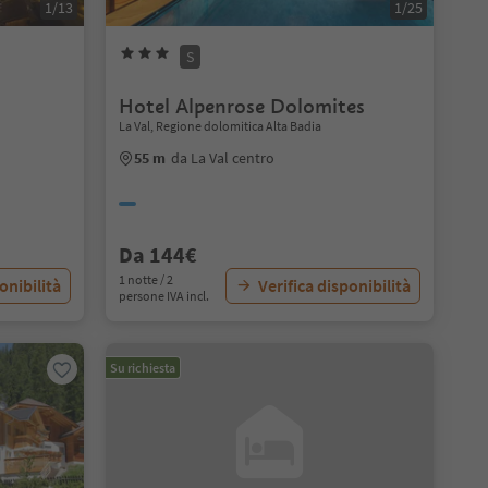
1/13
1/25
S
Hotel Alpenrose Dolomites
La Val, Regione dolomitica Alta Badia
55 m
da La Val centro
Da 144€
1 notte / 2
onibilità
Verifica disponibilità
persone IVA incl.
Su richiesta