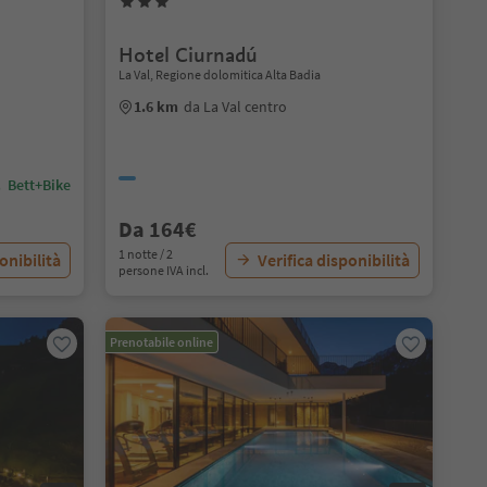
Hotel Ciurnadú
La Val, Regione dolomitica Alta Badia
1.6 km
da La Val centro
Bett+Bike
Da 164€
1 notte / 2
onibilità
Verifica disponibilità
persone IVA incl.
Prenotabile online