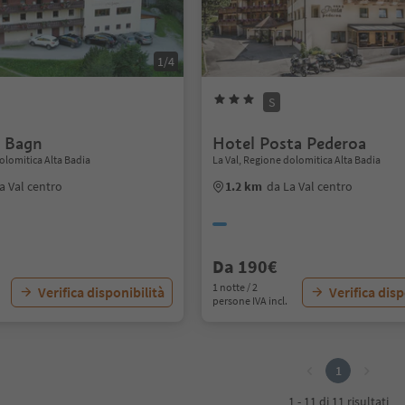
1/4
S
l Bagn
Hotel Posta Pederoa
olomitica Alta Badia
La Val, Regione dolomitica Alta Badia
a Val centro
1.2 km
da La Val centro
Da 190€
1 notte / 2
Verifica disponibilità
Verifica disp
persone IVA incl.
1
1 - 11 di 11 risultati