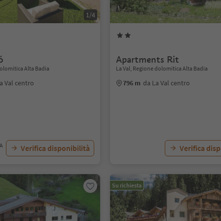
1/4
ó
Apartments Rit
olomitica Alta Badia
La Val, Regione dolomitica Alta Badia
a Val centro
796 m
da La Val centro
VA
Verifica disponibilità
Verifica disp
Su richiesta