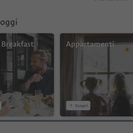
loggi
Breakfast
Appartamenti
Scopri