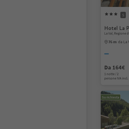
S
Hotel La P
La Val, Regione d
76 m
da La 
Da 164€
1 notte / 2
persone IVA incl.
Su richiesta