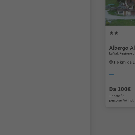
Albergo A
La Val, Regione d
1.6 km
da L
Da 100€
1 notte / 2
persone IVA incl.
1