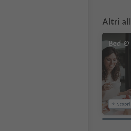
Altri al
Bed & 
Scopri