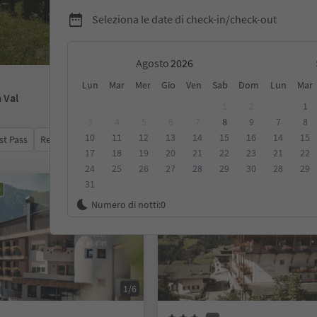
Seleziona le date di check-in/check-out
Agosto
Lun
Mar
Mer
Gio
Ven
Sab
Dom
Lun
Mar
a Val
1
2
1
3
4
5
6
7
8
9
7
8
10
11
12
13
14
15
16
14
15
st Pass
Recensioni
Categoria
Trattamento
Alloggi sosten
17
18
19
20
21
22
23
21
22
24
25
26
27
28
29
30
28
29
31
e
Prenotabile online
Numero di notti:
0
1/6