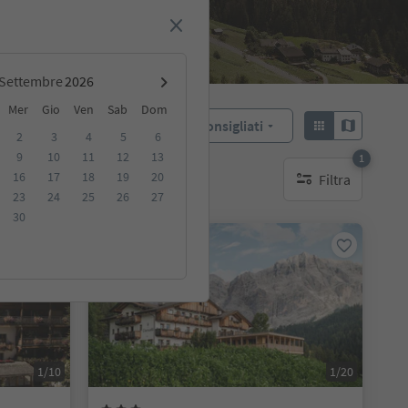
Settembre
Mer
Gio
Ven
Sab
Dom
Consigliati
Ordina:
2
3
4
5
6
9
10
11
12
13
1
16
17
18
19
20
Filtra
ibili
1 filtro attivo
23
24
25
26
27
30
Prenotabile online
1/10
1/20