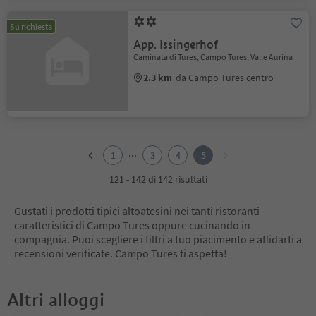
Su richiesta
App. Issingerhof
Caminata di Tures, Campo Tures, Valle Aurina
2.3 km
da Campo Tures centro
1
2
...
1
3
4
5
3
4
121 - 142 di 142 risultati
5
Gustati i prodotti tipici altoatesini nei tanti ristoranti
caratteristici di Campo Tures oppure cucinando in
compagnia. Puoi scegliere i filtri a tuo piacimento e affidarti a
recensioni verificate. Campo Tures ti aspetta!
Altri alloggi