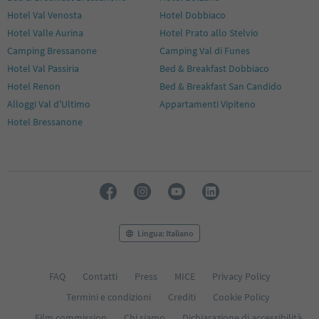
Hotel Val Venosta
Hotel Dobbiaco
Hotel Valle Aurina
Hotel Prato allo Stelvio
Camping Bressanone
Camping Val di Funes
Hotel Val Passiria
Bed & Breakfast Dobbiaco
Hotel Renon
Bed & Breakfast San Candido
Alloggi Val d'Ultimo
Appartamenti Vipiteno
Hotel Bressanone
Lingua: Italiano
FAQ
Contatti
Press
MICE
Privacy Policy
Termini e condizioni
Crediti
Cookie Policy
Film commission
Chi siamo
Dichiarazione di accessibilità