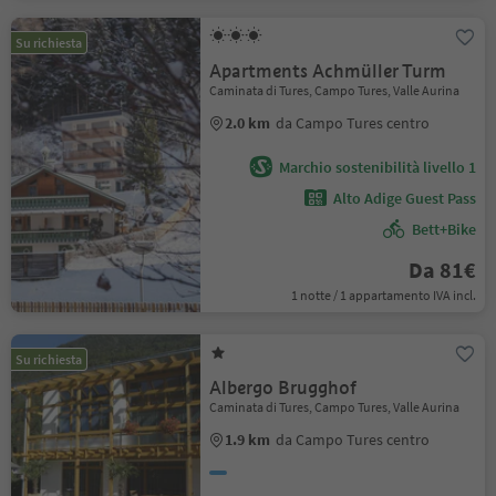
Su richiesta
Apartments Achmüller Turm
Caminata di Tures, Campo Tures, Valle Aurina
2.0 km
da Campo Tures centro
Marchio sostenibilità livello 1
Alto Adige Guest Pass
Bett+Bike
Da 81€
1 notte / 1 appartamento IVA incl.
Su richiesta
Albergo Brugghof
Caminata di Tures, Campo Tures, Valle Aurina
1.9 km
da Campo Tures centro