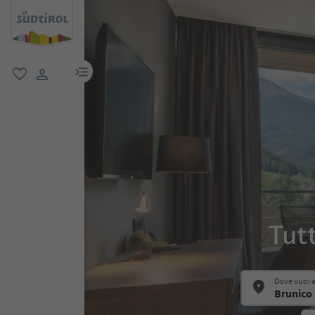
menu link
favoriti
user link
Tutt
Dove vuoi 