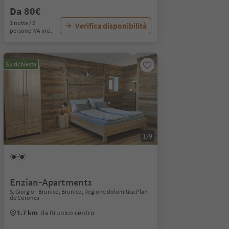
Da 80€
1 notte / 2
Verifica disponibilità
persone IVA incl.
Su richiesta
1/9
Enzian-Apartments
S. Giorgio - Brunico, Brunico, Regione dolomitica Plan
de Corones
1.7 km
da Brunico centro