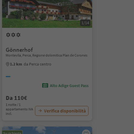
1/14
Gönnerhof
Montevila, Perca, Regione dolomitica Plan de Corones
1.2 km
da Perca centro
Alto Adige Guest Pass
Da 110€
1 notte / 1
appartamento IVA
Verifica disponibilità
incl.
Su richiesta