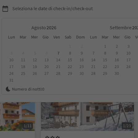
Seleziona le date di check-in/check-out
Agosto
Settembre
Lun
Mar
Mer
Gio
Ven
Sab
Dom
Lun
Mar
Mer
Gio
V
1
2
1
2
3
3
4
5
6
7
8
9
7
8
9
10
10
11
12
13
14
15
16
14
15
16
17
sioni
Categoria
Trattamento
Alloggi sostenibili
17
18
19
20
21
22
23
21
22
23
24
24
25
26
27
28
29
30
28
29
30
31
Su richiesta
Numero di notti:
0
1/11
1/23