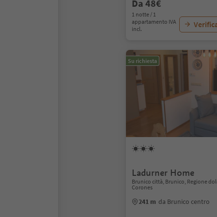
Da 48€
1 notte / 1
appartamento IVA
Verific
incl.
Su richiesta
Ladurner Home
Brunico città, Brunico, Regione do
Corones
241 m
da Brunico centro