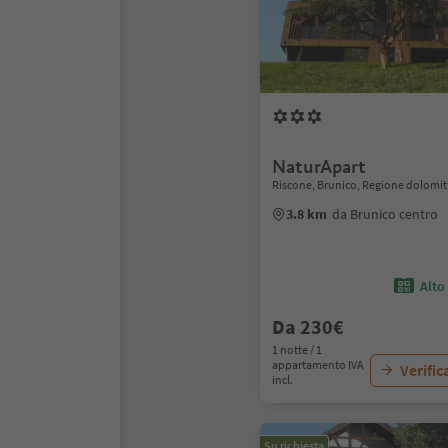
NaturApart
Riscone, Brunico, Regione dolomit
3.8 km
da Brunico centro
Alto
Da 230€
1 notte / 1
appartamento IVA
Verific
incl.
Su richiesta