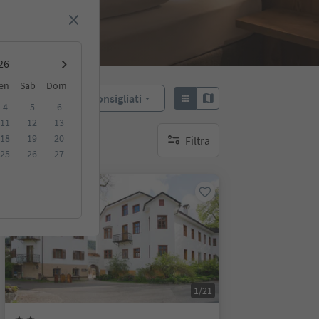
en
Sab
Dom
Consigliati
Ordina:
4
5
6
11
12
13
18
19
20
Filtra
nessun filtro attivo
25
26
27
Su richiesta
1/21