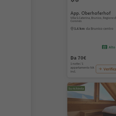
App. Oberhoferhof
Villa S.Caterina, Brunico, Regione 
Corones
1.6 km
da Brunico centro
Alto
Da 70€
1 notte / 1
appartamento IVA
Verific
incl.
Su richiesta