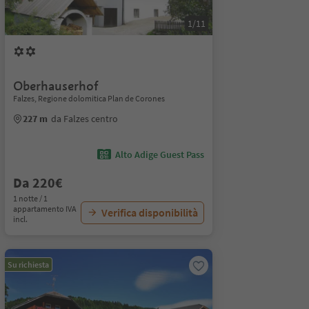
1/11
Oberhauserhof
Falzes, Regione dolomitica Plan de Corones
227 m
da Falzes centro
Alto Adige Guest Pass
Da 220€
1 notte / 1
appartamento IVA
Verifica disponibilità
incl.
Su richiesta