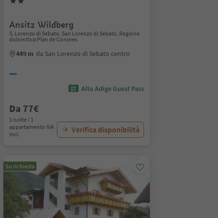
Ansitz Wildberg
S. Lorenzo di Sebato, San Lorenzo di Sebato, Regione
dolomitica Plan de Corones
449 m
da San Lorenzo di Sebato centro
Alto Adige Guest Pass
Da 77€
1 notte / 1
appartamento IVA
Verifica disponibilità
incl.
Su richiesta