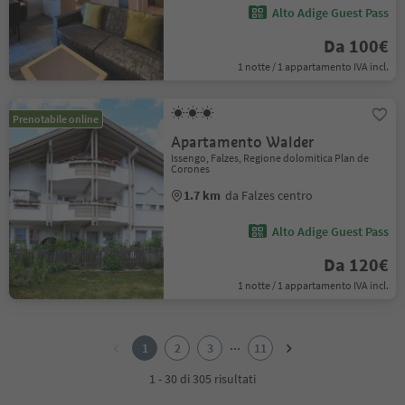
Alto Adige Guest Pass
Da 100€
1 notte / 1 appartamento IVA incl.
Prenotabile online
Apartamento Walder
Issengo, Falzes, Regione dolomitica Plan de
Corones
1.7 km
da Falzes centro
Alto Adige Guest Pass
Da 120€
1 notte / 1 appartamento IVA incl.
1
2
...
1
2
3
11
3
4
1 - 30 di 305 risultati
5