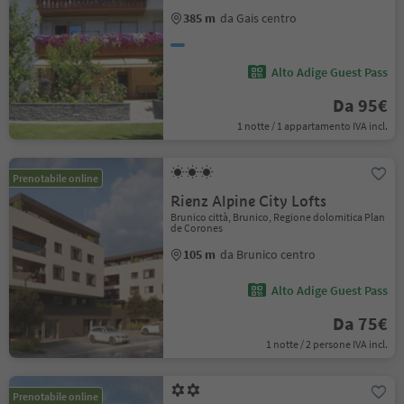
385 m
da Gais centro
Alto Adige Guest Pass
Da 95€
1 notte / 1 appartamento IVA incl.
Prenotabile online
Rienz Alpine City Lofts
Brunico città, Brunico, Regione dolomitica Plan
de Corones
105 m
da Brunico centro
Alto Adige Guest Pass
Da 75€
1 notte / 2 persone IVA incl.
Prenotabile online