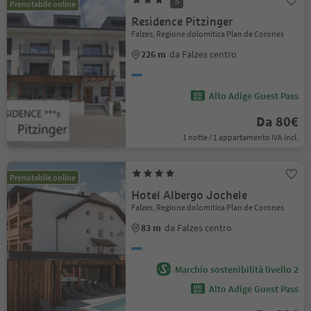
S
Prenotabile online
Residence Pitzinger
Falzes, Regione dolomitica Plan de Corones
226 m
da Falzes centro
Alto Adige Guest Pass
Da 80€
1 notte / 1 appartamento IVA incl.
Prenotabile online
Hotel Albergo Jochele
Falzes, Regione dolomitica Plan de Corones
83 m
da Falzes centro
Marchio sostenibilità livello 2
Alto Adige Guest Pass