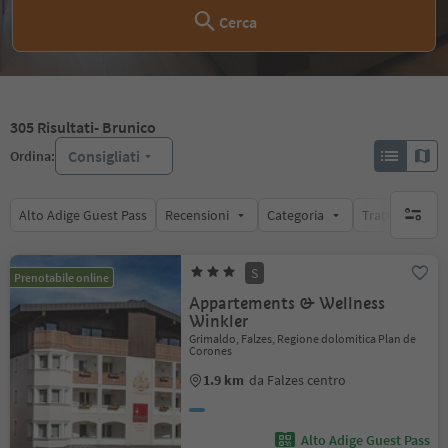
Cerca
305
Risultati
- Brunico
Consigliati
Ordina:
Alto Adige Guest Pass
Recensioni
Categoria
Trattamento
nessun f
S
Prenotabile online
Appartements & Wellness
Winkler
Grimaldo, Falzes, Regione dolomitica Plan de
Corones
1.9 km
da Falzes centro
Alto Adige Guest Pass