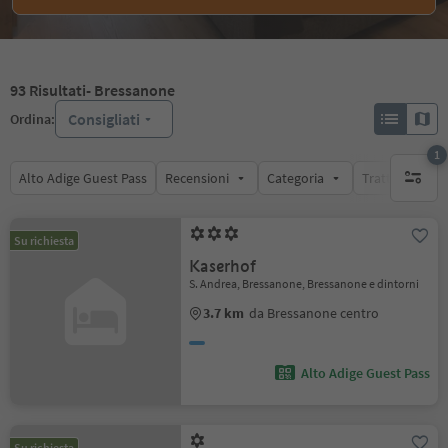
93
Risultati
- Bressanone
Consigliati
Ordina:
1
Alto Adige Guest Pass
Recensioni
Categoria
Trattamento
1 filtro 
Su richiesta
Kaserhof
S. Andrea, Bressanone, Bressanone e dintorni
3.7 km
da Bressanone centro
Alto Adige Guest Pass
Su richiesta