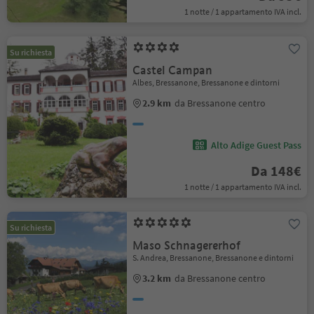
1 notte / 1 appartamento IVA incl.
Su richiesta
Castel Campan
Albes, Bressanone, Bressanone e dintorni
2.9 km
da Bressanone centro
Alto Adige Guest Pass
Da 148€
1 notte / 1 appartamento IVA incl.
Su richiesta
Maso Schnagererhof
S. Andrea, Bressanone, Bressanone e dintorni
3.2 km
da Bressanone centro