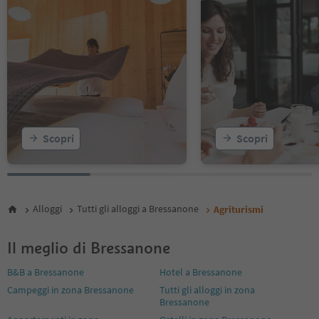
Scopri
Scopri
Alloggi
Tutti gli alloggi a Bressanone
Agriturismi
Il meglio di Bressanone
B&B a Bressanone
Hotel a Bressanone
Campeggi in zona Bressanone
Tutti gli alloggi in zona
Bressanone