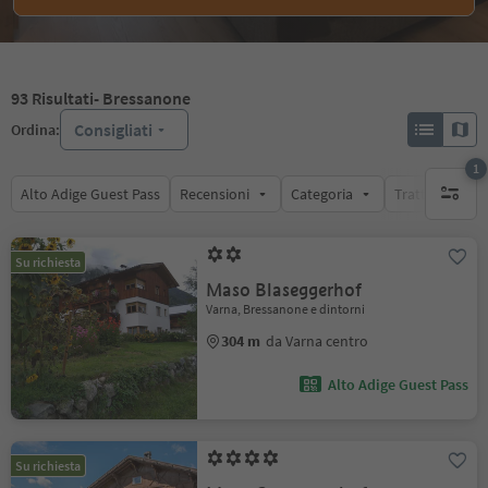
93
Risultati
- Bressanone
Consigliati
Ordina:
1
Alto Adige Guest Pass
Recensioni
Categoria
Trattamento
1 filtro 
Su richiesta
Maso Blaseggerhof
Varna, Bressanone e dintorni
304 m
da Varna centro
Alto Adige Guest Pass
Su richiesta