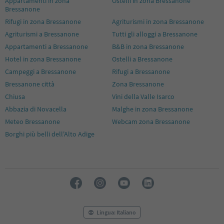
Appartamenti in zona
Ostelli in zona Bressanone
Bressanone
Rifugi in zona Bressanone
Agriturismi in zona Bressanone
Agriturismi a Bressanone
Tutti gli alloggi a Bressanone
Appartamenti a Bressanone
B&B in zona Bressanone
Hotel in zona Bressanone
Ostelli a Bressanone
Campeggi a Bressanone
Rifugi a Bressanone
Bressanone città
Zona Bressanone
Chiusa
Vini della Valle Isarco
Abbazia di Novacella
Malghe in zona Bressanone
Meteo Bressanone
Webcam zona Bressanone
Borghi più belli dell'Alto Adige
Lingua: Italiano