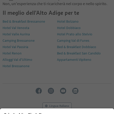
Non, un'esperienza che ti ricaricherà nel corpo e nello spirito.
Il meglio dell'Alto Adige per te
Bed & Breakfast Bressanone
Hotel Bolzano
Hotel Val Venosta
Hotel Dobbiaco
Hotel Valle Aurina
Hotel Prato allo Stelvio
Camping Bressanone
Camping Val di Funes
Hotel Val Passiria
Bed & Breakfast Dobbiaco
Hotel Renon
Bed & Breakfast San Candido
Alloggi Val d'Ultimo
Appartamenti Vipiteno
Hotel Bressanone
Lingua: Italiano