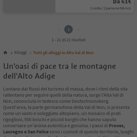
Da 61€
1 notte / 2 persone IVA incl.
1
1
1 - 21 di 21 risultati
Alloggi
Tutti gli alloggi in Alta Val di Non
Un'oasi di pace tra le montagne
dell'Alto Adige
Lontano dai flussi del turismo di massa, dove i ritmi della vita
rallentano per seguire quelli della natura, sorge l'Alta Val di
Non, conosciuta in tedesco come Deutschnonsberg.
Quest'area, la parte germanofona della Val di Non, si presenta
come un vasto e soleggiato altopiano, un mosaico di prati
rigogliosi, fitti boschi e piccoli borghi che hanno saputo
conservare un'anima autentica e genuina. I paesi di
Proves,
Lauregno e San Felice
sono i custodi di questo territorio, luoghi