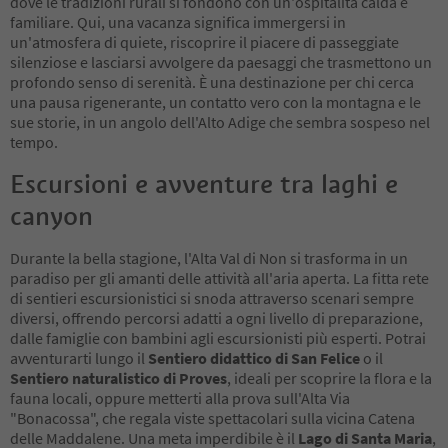
dove le tradizioni rurali si fondono con un'ospitalità calda e
familiare. Qui, una vacanza significa immergersi in
un'atmosfera di quiete, riscoprire il piacere di passeggiate
silenziose e lasciarsi avvolgere da paesaggi che trasmettono un
profondo senso di serenità. È una destinazione per chi cerca
una pausa rigenerante, un contatto vero con la montagna e le
sue storie, in un angolo dell'Alto Adige che sembra sospeso nel
tempo.
Escursioni e avventure tra laghi e
canyon
Durante la bella stagione, l'Alta Val di Non si trasforma in un
paradiso per gli amanti delle attività all'aria aperta. La fitta rete
di sentieri escursionistici si snoda attraverso scenari sempre
diversi, offrendo percorsi adatti a ogni livello di preparazione,
dalle famiglie con bambini agli escursionisti più esperti. Potrai
avventurarti lungo il
Sentiero didattico di San Felice
o il
Sentiero naturalistico di Proves
, ideali per scoprire la flora e la
fauna locali, oppure metterti alla prova sull'Alta Via
"Bonacossa", che regala viste spettacolari sulla vicina Catena
delle Maddalene. Una meta imperdibile è il
Lago di Santa Maria
,