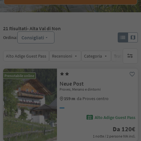
21
Risultati
- Alta Val di Non
Consigliati
Ordina:
Alto Adige Guest Pass
Recensioni
Categoria
Trattamento
nessun f
Prenotabile online
Neue Post
Proves, Merano e dintorni
159 m
da Proves centro
Alto Adige Guest Pass
Da 120€
1 notte / 2 persone IVA incl.