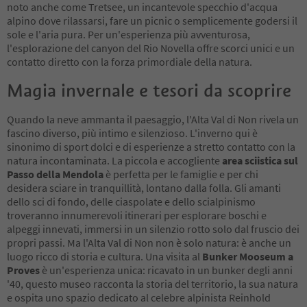
noto anche come Tretsee, un incantevole specchio d'acqua
alpino dove rilassarsi, fare un picnic o semplicemente godersi il
sole e l'aria pura. Per un'esperienza più avventurosa,
l'esplorazione del canyon del Rio Novella offre scorci unici e un
contatto diretto con la forza primordiale della natura.
Magia invernale e tesori da scoprire
Quando la neve ammanta il paesaggio, l'Alta Val di Non rivela un
fascino diverso, più intimo e silenzioso. L'inverno qui è
sinonimo di sport dolci e di esperienze a stretto contatto con la
natura incontaminata. La piccola e accogliente
area sciistica sul
Passo della Mendola
è perfetta per le famiglie e per chi
desidera sciare in tranquillità, lontano dalla folla. Gli amanti
dello sci di fondo, delle ciaspolate e dello scialpinismo
troveranno innumerevoli itinerari per esplorare boschi e
alpeggi innevati, immersi in un silenzio rotto solo dal fruscio dei
propri passi. Ma l'Alta Val di Non non è solo natura: è anche un
luogo ricco di storia e cultura. Una visita al
Bunker Mooseum a
Proves
è un'esperienza unica: ricavato in un bunker degli anni
'40, questo museo racconta la storia del territorio, la sua natura
e ospita uno spazio dedicato al celebre alpinista Reinhold