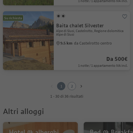
1 notte / 1 appartamento IVA incl.
Su richiesta
Baita chalet Silvester
Alpe di Siusi, Castelrotto, Regione dolomitica
Alpe di Siusi
9.5 km
da Castelrotto centro
Da 500€
1 notte / 1 appartamento IVA incl.
1
2
1
2
1 - 30 di 36 risultati
Altri alloggi
Hotel & alberghi
Bed & Breakfa