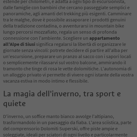
estende per chilometri, è adatta a ogni tipo di escursionista,
dalle famiglie con bambini che cercano passeggiate semplici e
panoramiche, agli amanti del trekking più esigenti. Camminare
tra le malghe, dove è possibile assaporare i prodotti genuini
della tradizione contadina, o avventurarsi in mountain bike
lungo percorsi mozzafiato, regala un senso di profonda
connessione con l'ambiente. Scegliere un
appartamento
all'Alpe di Siusi
significa regalarsi la libertà di organizzare le
giornate senza vincoli: potrete decidere di partire all'alba per
un'escursione, preparare un pranzo al sacco con i sapori locali
o semplicemente rilassarvi sul vostro balcone, ammirando il
tramonto che tinge di rosa le vette dolomitiche. L'autonomia di
un alloggio privato vi permette di vivere ogni istante della vostra
vacanza estiva in modo intimo e flessibile.
La magia dell'inverno, tra sport e
quiete
D'inverno, un soffice manto bianco avvolge l'altipiano,
trasformandolo in un paesaggio da fiaba. L'area sciistica, parte
del comprensorio Dolomiti Superski, offre piste ampie e
soleggiate, ideali per sciatori di ogni livello e particolarmente