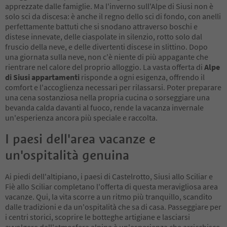
apprezzate dalle famiglie. Ma l'inverno sull'Alpe di Siusi non è
solo sci da discesa: è anche il regno dello sci di fondo, con anelli
perfettamente battuti che si snodano attraverso boschi e
distese innevate, delle ciaspolate in silenzio, rotto solo dal
fruscio della neve, e delle divertenti discese in slittino. Dopo
una giornata sulla neve, non c'è niente di più appagante che
rientrare nel calore del proprio alloggio. La vasta offerta di
Alpe
di Siusi appartamenti
risponde a ogni esigenza, offrendo il
comfort e l'accoglienza necessari per rilassarsi. Poter preparare
una cena sostanziosa nella propria cucina o sorseggiare una
bevanda calda davanti al fuoco, rende la vacanza invernale
un'esperienza ancora più speciale e raccolta.
I paesi dell'area vacanze e
un'ospitalità genuina
Ai piedi dell'altipiano, i paesi di Castelrotto, Siusi allo Sciliar e
Fiè allo Sciliar completano l'offerta di questa meravigliosa area
vacanze. Qui, la vita scorre a un ritmo più tranquillo, scandito
dalle tradizioni e da un'ospitalità che sa di casa. Passeggiare per
i centri storici, scoprire le botteghe artigiane e lasciarsi
avvolgere dall'atmosfera alpina è un'esperienza che arricchisce