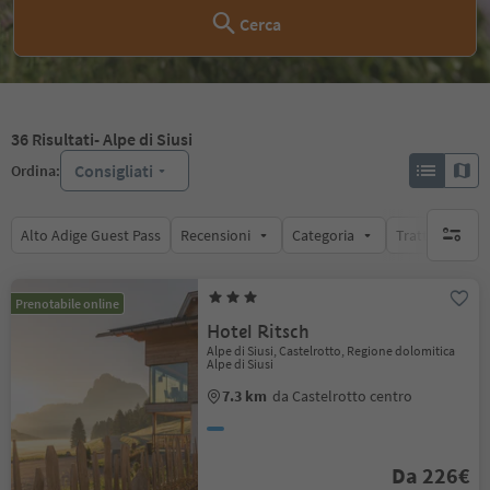
Cerca
36
Risultati
- Alpe di Siusi
Consigliati
Ordina:
Alto Adige Guest Pass
Recensioni
Categoria
Trattamento
nessun f
Prenotabile online
Hotel Ritsch
Alpe di Siusi, Castelrotto, Regione dolomitica
Alpe di Siusi
7.3 km
da Castelrotto centro
Da 226€