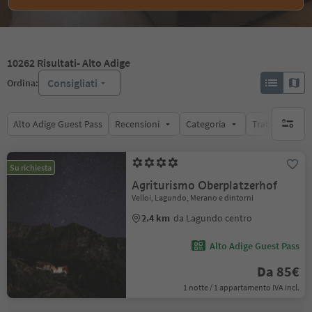
10262
Risultati
- Alto Adige
Consigliati
Ordina:
Alto Adige Guest Pass
Recensioni
Categoria
Trattamento
nessun f
Su richiesta
Agriturismo Oberplatzerhof
Velloi, Lagundo, Merano e dintorni
2.4 km
da Lagundo centro
Alto Adige Guest Pass
Da 85€
1 notte / 1 appartamento IVA incl.