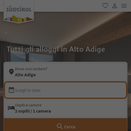
men
favoriti
user lin
Tutti gli alloggi in Alto Adige
Dove vuoi andare?
Alto Adige
Scegli le date
Ospiti e camere
2 ospiti / 1 camera
Cerca