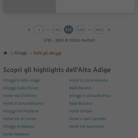
1
2
...
...
1
126
127
128
343
3
4
3781 - 3810 di 10262 risultati
5
6
Alloggi
Tutti gli alloggi
7
8
Scopri gli highlights dell'Alto Adige
9
10
Alloggi in Alto Adige
Hotel in zona Merano
11
Alloggi Gallo Rosso
B&B Merano
12
13
Hotel Val d'Ultimo
Alloggi in zona Brunico
14
Hotel in zona Bolzano
B&B Bolzano
15
Alloggi Val Pusteria
Hotel Ortisei
16
Hotel Val di Funes
Hotel a San Candido
17
18
Alloggi Dobbiaco
Hotel Val Sarentino
19
Hotel Vipiteno
20