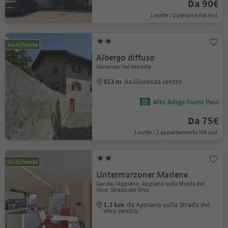
Da 90€
1 notte / 2 persone IVA incl.
Su richiesta
Albergo diffuso
Glorenza, Val Venosta
153 m
da Glorenza centro
Alto Adige Guest Pass
Da 75€
1 notte / 1 appartamento IVA incl.
Su richiesta
Untermarzoner Marlene
Ganda / Appiano, Appiano sulla Strada del
Vino, Strada del Vino
1.3 km
da Appiano sulla Strada del
Vino centro