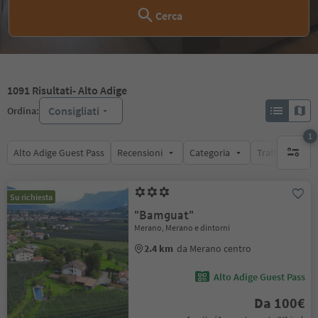
Cerca
1091
Risultati
- Alto Adige
Consigliati
Ordina:
1
Alto Adige Guest Pass
Recensioni
Categoria
Trattamento
1 filtro 
Su richiesta
"Bamguat"
Merano, Merano e dintorni
2.4 km
da Merano centro
Alto Adige Guest Pass
Da 100€