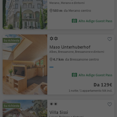
Merano, Merano e dintorni
503 m
da Merano centro
Alto Adige Guest Pass
Su richiesta
Maso Unterhuberhof
Albes, Bressanone, Bressanone e dintorni
4.7 km
da Bressanone centro
Alto Adige Guest Pass
Da 129€
1 notte / 1 appartamento IVA incl.
Su richiesta
Villa Sissi
Laives, Bolzano e dintorni