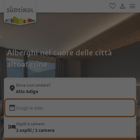
men
favoriti
user lin
Alberghi nel cuore delle città
altoatesine
Dove vuoi andare?
Alto Adige
Scegli le date
Ospiti e camere
2 ospiti / 1 camera