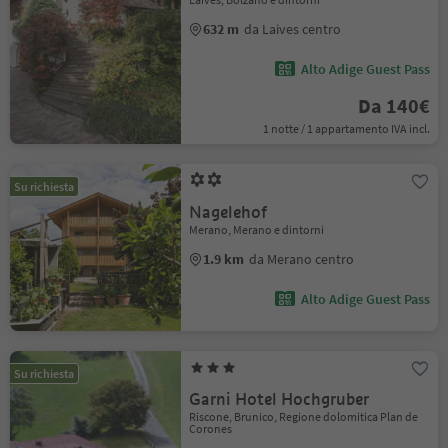
632 m
da Laives centro
Alto Adige Guest Pass
Da 140€
1 notte / 1 appartamento IVA incl.
Su richiesta
Nagelehof
Merano, Merano e dintorni
1.9 km
da Merano centro
Alto Adige Guest Pass
Su richiesta
Garni Hotel Hochgruber
Riscone, Brunico, Regione dolomitica Plan de
Corones