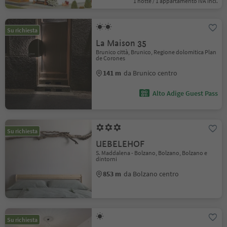
1 notte / 1 appartamento IVA incl.
Su richiesta
La Maison 35
Brunico città, Brunico, Regione dolomitica Plan
de Corones
141 m
da Brunico centro
Alto Adige Guest Pass
Su richiesta
UEBELEHOF
S. Maddalena - Bolzano, Bolzano, Bolzano e
dintorni
853 m
da Bolzano centro
Su richiesta