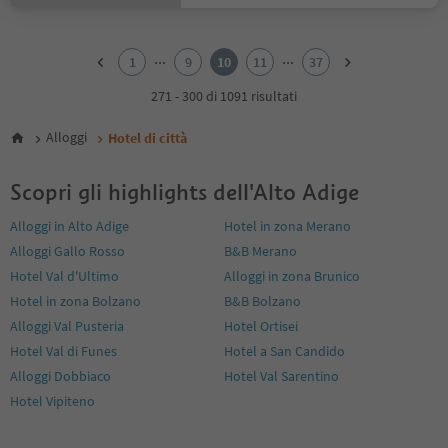
1
2
...
...
1
9
10
11
37
3
4
271 - 300 di 1091 risultati
5
6
Alloggi
Hotel di città
7
8
Scopri gli highlights dell'Alto Adige
9
10
Alloggi in Alto Adige
Hotel in zona Merano
11
Alloggi Gallo Rosso
B&B Merano
12
13
Hotel Val d'Ultimo
Alloggi in zona Brunico
14
Hotel in zona Bolzano
B&B Bolzano
15
Alloggi Val Pusteria
Hotel Ortisei
16
Hotel Val di Funes
Hotel a San Candido
17
18
Alloggi Dobbiaco
Hotel Val Sarentino
19
Hotel Vipiteno
20
21