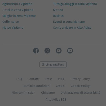
Agriturismi a Vipiteno
Tutti gli alloggi in zona Vipiteno
Hotel in zona Vipiteno
Slittino
Malghe in zona Vipiteno
Racines
Colle Isarco
Eventi in zona Vipiteno
Meteo Vipiteno
Come arrivare in Alto Adige
Lingua: Italiano
FAQ
Contatti
Press
MICE
Privacy Policy
Termini e condizioni
Crediti
Cookie Policy
Film commission
Chi siamo
Dichiarazione di accessibilità
Alto Adige B2B