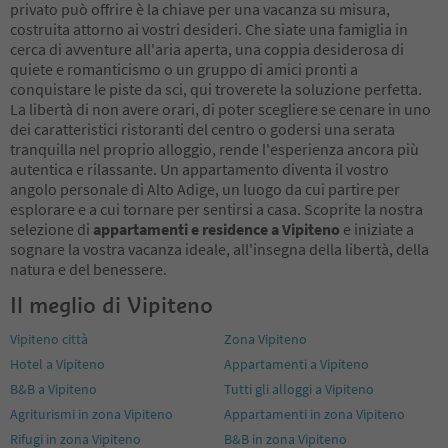
privato può offrire è la chiave per una vacanza su misura,
costruita attorno ai vostri desideri. Che siate una famiglia in
cerca di avventure all'aria aperta, una coppia desiderosa di
quiete e romanticismo o un gruppo di amici pronti a
conquistare le piste da sci, qui troverete la soluzione perfetta.
La libertà di non avere orari, di poter scegliere se cenare in uno
dei caratteristici ristoranti del centro o godersi una serata
tranquilla nel proprio alloggio, rende l'esperienza ancora più
autentica e rilassante. Un appartamento diventa il vostro
angolo personale di Alto Adige, un luogo da cui partire per
esplorare e a cui tornare per sentirsi a casa. Scoprite la nostra
selezione di
appartamenti e residence a Vipiteno
e iniziate a
sognare la vostra vacanza ideale, all'insegna della libertà, della
natura e del benessere.
Il meglio di Vipiteno
Vipiteno città
Zona Vipiteno
Hotel a Vipiteno
Appartamenti a Vipiteno
B&B a Vipiteno
Tutti gli alloggi a Vipiteno
Agriturismi in zona Vipiteno
Appartamenti in zona Vipiteno
Rifugi in zona Vipiteno
B&B in zona Vipiteno