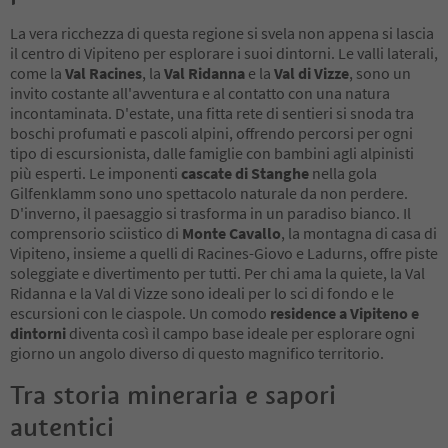
La vera ricchezza di questa regione si svela non appena si lascia
il centro di Vipiteno per esplorare i suoi dintorni. Le valli laterali,
come la
Val Racines
, la
Val Ridanna
e la
Val di Vizze
, sono un
invito costante all'avventura e al contatto con una natura
incontaminata. D'estate, una fitta rete di sentieri si snoda tra
boschi profumati e pascoli alpini, offrendo percorsi per ogni
tipo di escursionista, dalle famiglie con bambini agli alpinisti
più esperti. Le imponenti
cascate di Stanghe
nella gola
Gilfenklamm sono uno spettacolo naturale da non perdere.
D'inverno, il paesaggio si trasforma in un paradiso bianco. Il
comprensorio sciistico di
Monte Cavallo
, la montagna di casa di
Vipiteno, insieme a quelli di Racines-Giovo e Ladurns, offre piste
soleggiate e divertimento per tutti. Per chi ama la quiete, la Val
Ridanna e la Val di Vizze sono ideali per lo sci di fondo e le
escursioni con le ciaspole. Un comodo
residence a Vipiteno e
dintorni
diventa così il campo base ideale per esplorare ogni
giorno un angolo diverso di questo magnifico territorio.
Tra storia mineraria e sapori
autentici