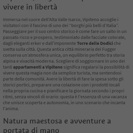
vivere in libertà
Immersa nel cuore dell'Alta Valle Isarco, Vipiteno accoglie i
visitatori con il fascino di uno dei “borghi più belli d’Italia”.
Passeggiare per il suo centro storico è come fare un salto in un
passato ricco e prospero, testimoniato dalle facciate colorate,
dagli eleganti erker e dall'imponente
Torre delle Dodici
che
svetta sulla città. Questa antica città mineraria dei Fugger
conserva un’atmosfera unica, un equilibrio perfetto tra storia
alpina e vivacità moderna. Scegliere di soggiornare in uno dei
tanti
appartamenti a Vipiteno
significa regalarsi la possibilità di
vivere questa magia non da semplice turista, ma sentendosi
parte della comunità. Avere la libertà di fare la spesa sotto gli
storici portici, preparare una colazione con i prodotti locali
nella propria cucina e pianificare la giornata secondo i propri
ritmi, senza vincoli di orario: questa è l'essenza di una vacanza
che unisce scoperta e autonomia, in uno scenario che incanta
l'anima.
Natura maestosa e avventure a
portata di mano