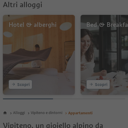
6
Altri alloggi
7
Hotel & alberghi
Bed & Breakfa
Scopri
Scopri
Alloggi
Vipiteno e dintorni
Appartamenti
Vipiteno, un gioiello alpino da