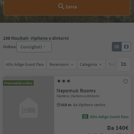
Cerca
198
Risultati
- Vipiteno e dintorni
Consigliati
Ordina:
Alto Adige Guest Pass
Recensioni
Categoria
Trattamento
nessun f
Prenotabile online
Nepomuk Rooms
Vipiteno, Vipiteno e dintorni
668 m
da Vipiteno centro
Alto Adige Guest Pass
Da 140€