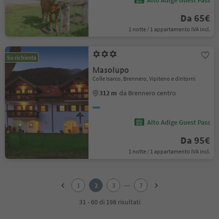
Alto Adige Guest Pass
Da 65€
1 notte / 1 appartamento IVA incl.
Su richiesta
Masolupo
Colle Isarco, Brennero, Vipiteno e dintorni
312 m
da Brennero centro
Alto Adige Guest Pass
Da 95€
1 notte / 1 appartamento IVA incl.
1
2
...
1
2
3
7
3
4
31 - 60 di 198 risultati
5