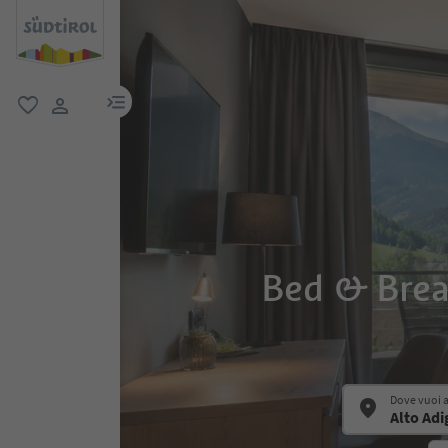
menu link
favoriti
user link
Bed & Break
Dove vuoi 