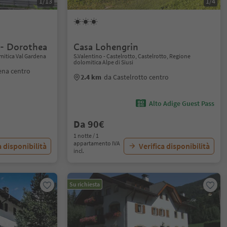
1/13
1/4
- Dorothea
Casa Lohengrin
mitica Val Gardena
S.Valentino - Castelrotto, Castelrotto, Regione
dolomitica Alpe di Siusi
ena centro
2.4 km
da Castelrotto centro
Alto Adige Guest Pass
Da 90€
1 notte / 1
appartamento IVA
a disponibilità
Verifica disponibilità
incl.
Su richiesta