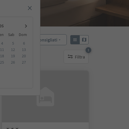
en
Sab
Dom
Consigliati
Ordina:
4
5
6
11
12
13
1
18
19
20
Filtra
1 filtro attivo
25
26
27
Su richiesta