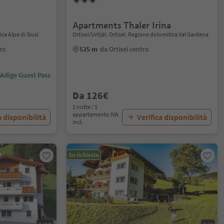
Apartments Thaler Irina
ca Alpe di Siusi
Ortisei/Urtijëi, Ortisei, Regione dolomitica Val Gardena
ro
525 m
da Ortisei centro
 Adige Guest Pass
Da 126€
1 notte / 1
appartamento IVA
a disponibilità
Verifica disponibilità
incl.
Su richiesta