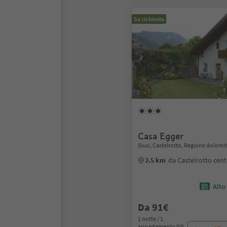
Su richiesta
Casa Egger
Siusi, Castelrotto, Regione dolomiti
2.5 km
da Castelrotto cent
Alto
Da 91€
1 notte / 1
appartamento IVA