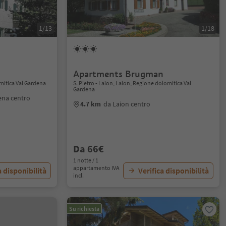
1/13
1/18
Apartments Brugman
mitica Val Gardena
S. Pietro - Laion, Laion, Regione dolomitica Val
Gardena
ena centro
4.7 km
da Laion centro
Da 66€
1 notte / 1
appartamento IVA
a disponibilità
Verifica disponibilità
incl.
Su richiesta