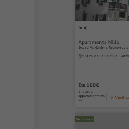
Apartments Nido
Selva di Val Gardena, Regione dolo
931 m
da Selva di Val Gard
Da 160€
1 notte / 1
appartamento IVA
Verific
incl.
Su richiesta