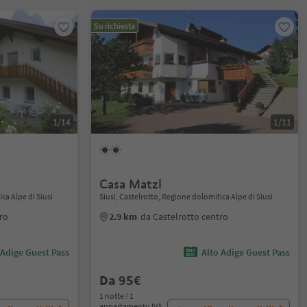
Su richiesta
1/14
1/11
Casa Matzl
ca Alpe di Siusi
Siusi, Castelrotto, Regione dolomitica Alpe di Siusi
ro
2.9 km
da Castelrotto centro
 Adige Guest Pass
Alto Adige Guest Pass
Da 95€
1 notte / 1
appartamento IVA