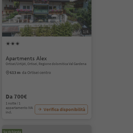
1/4
Apartments Alex
Ortisei/Urtijëi, Ortisei, Regione dolomitica Val Gardena
613 m
da Ortisei centro
Da 700€
1 notte / 1
appartamento IVA
Verifica disponibilità
incl.
Su richiesta