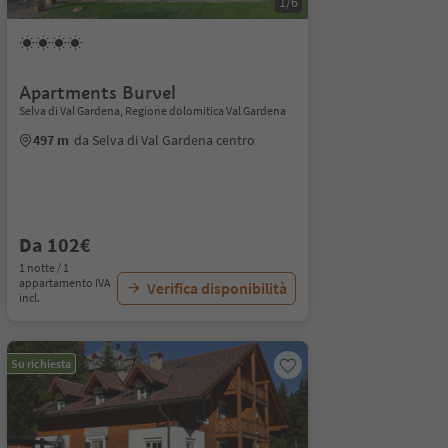
1/6
Apartments Burvel
Selva di Val Gardena, Regione dolomitica Val Gardena
497 m
da Selva di Val Gardena centro
Da 102€
1 notte / 1
appartamento IVA
Verifica disponibilità
incl.
Su richiesta