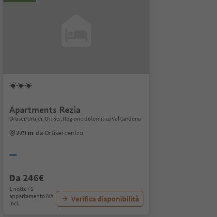
Apartments Rezia
Ortisei/Urtijëi, Ortisei, Regione dolomitica Val Gardena
279 m
da Ortisei centro
Da 246€
1 notte / 1
appartamento IVA
Verifica disponibilità
incl.