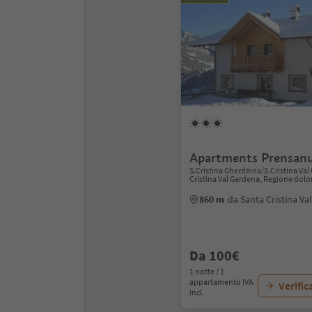
Apartments Prensan
S.Cristina Gherdëina/S.Cristina Val
Cristina Val Gardena, Regione dolo
860 m
da Santa Cristina Va
Da 100€
1 notte / 1
appartamento IVA
Verific
incl.