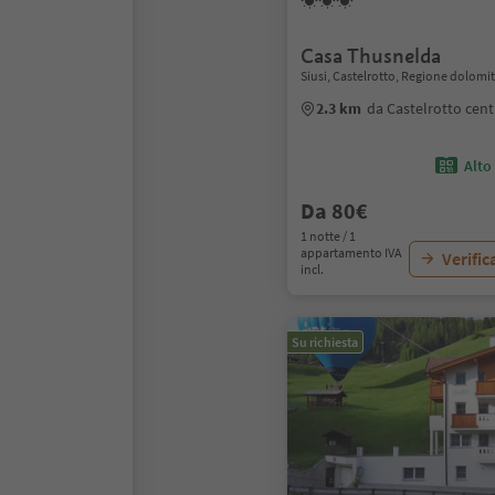
Casa Thusnelda
Siusi, Castelrotto, Regione dolomiti
2.3 km
da Castelrotto cent
Alto
Da 80€
1 notte / 1
appartamento IVA
Verific
incl.
Su richiesta