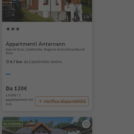
1/8
Appartmenti Anternann
Alpe di Siusi, Castelrotto, Regione dolomitica Alpe di
Siusi
4.7 km
da Castelrotto centro
Da 120€
1 notte / 1
appartamento IVA
Verifica disponibilità
incl.
Su richiesta