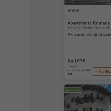
Apartments Romana 
Selva di Val Gardena, Regione dolo
454 m
da Selva di Val Gard
Da 107€
1 notte / 1
appartamento IVA
Verific
incl.
Su richiesta