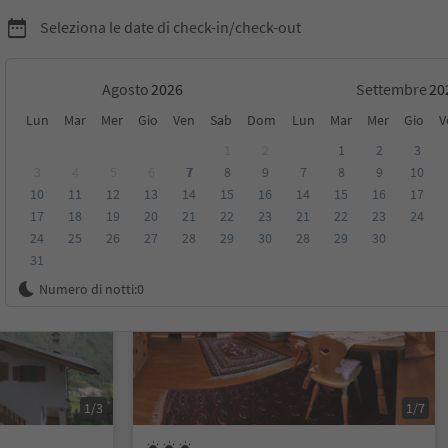
Seleziona le date di check-in/check-out
Agosto
Settembre
Lun
Mar
Mer
Gio
Ven
Sab
Dom
Lun
Mar
Mer
Gio
V
1
2
1
2
3
3
4
5
6
7
8
9
7
8
9
10
10
11
12
13
14
15
16
14
15
16
17
sioni
Categoria
Trattamento
Alloggi sostenibili
17
18
19
20
21
22
23
21
22
23
24
24
25
26
27
28
29
30
28
29
30
31
Su richiesta
Numero di notti:
0
1/3
1/7