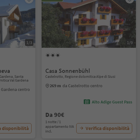
1/3
1/9
ueva
Casa Sonnenbühl
 Gardena, Santa
Castelrotto, Regione dolomitica Alpe di Siusi
mitica Val Gardena
269 m
da Castelrotto centro
l Gardena centro
Alto Adige Guest Pass
Da 90€
1 notte / 1
appartamento IVA
a disponibilità
Verifica disponibilità
incl.