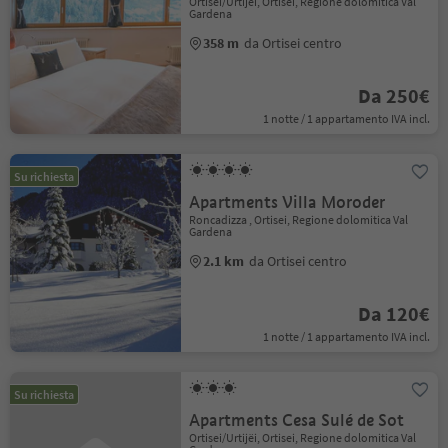
Ortisei/Urtijëi, Ortisei, Regione dolomitica Val
Gardena
358 m
da Ortisei centro
Da 250€
1 notte / 1 appartamento IVA incl.
Su richiesta
Apartments Villa Moroder
Roncadizza , Ortisei, Regione dolomitica Val
Gardena
2.1 km
da Ortisei centro
Da 120€
1 notte / 1 appartamento IVA incl.
Su richiesta
Apartments Cesa Sulé de Sot
Ortisei/Urtijëi, Ortisei, Regione dolomitica Val