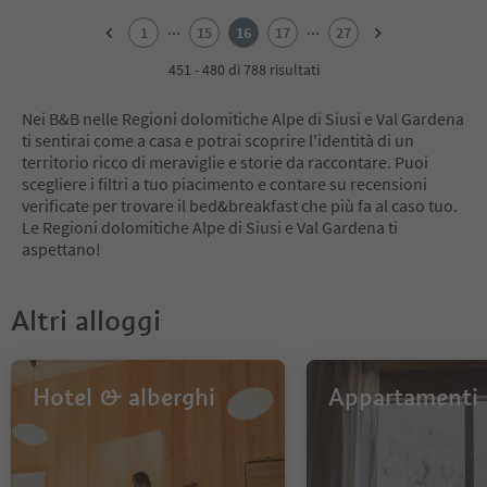
1
2
...
...
1
15
16
17
27
3
4
451 - 480 di 788 risultati
5
6
Nei B&B nelle Regioni dolomitiche Alpe di Siusi e Val Gardena
7
ti sentirai come a casa e potrai scoprire l'identità di un
8
territorio ricco di meraviglie e storie da raccontare. Puoi
9
scegliere i filtri a tuo piacimento e contare su recensioni
10
verificate per trovare il bed&breakfast che più fa al caso tuo.
11
Le Regioni dolomitiche Alpe di Siusi e Val Gardena ti
12
aspettano!
13
14
15
Altri alloggi
16
17
18
19
Hotel & alberghi
Appartamenti
20
21
22
23