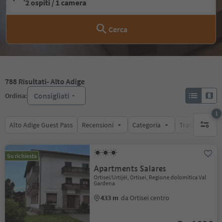
2 ospiti / 1 camera
Cerca
788
Risultati
- Alto Adige
Consigliati
Ordina:
1
Alto Adige Guest Pass
Recensioni
Categoria
Trattamento
1 filtro 
Su richiesta
Apartments Salares
Ortisei/Urtijëi, Ortisei, Regione dolomitica Val
Gardena
433 m
da Ortisei centro