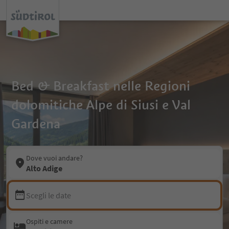
Bed & Breakfast nelle Regioni
dolomitiche Alpe di Siusi e Val
Gardena
Dove vuoi andare?
Alto Adige
Scegli le date
Ospiti e camere