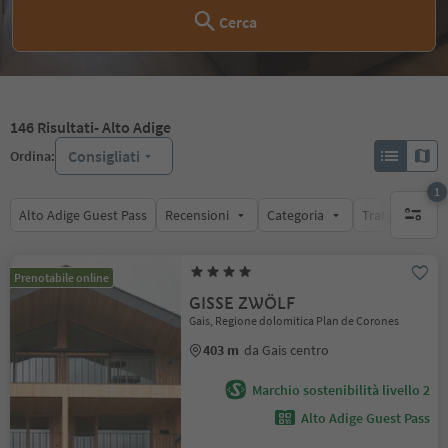
Cerca
146
Risultati
- Alto Adige
Consigliati
Ordina:
1
Alto Adige Guest Pass
Recensioni
Categoria
Trattamento
1 filtro 
Prenotabile online
GISSE ZWÖLF
Gais, Regione dolomitica Plan de Corones
403 m
da Gais centro
Marchio sostenibilità livello 2
Alto Adige Guest Pass