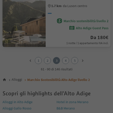
1.7 km
da Luson centro
Marchio sostenibilità livello 2
Alto Adige Guest Pass
Da 180€
1 notte / 1 appartamento IVA incl.
1
2
1
2
3
4
5
3
4
61 - 90 di 146 risultati
5
Alloggi
Marchio Sostenibilità Alto Adige livello 2
Scopri gli highlights dell'Alto Adige
Alloggi in Alto Adige
Hotel in zona Merano
Alloggi Gallo Rosso
B&B Merano