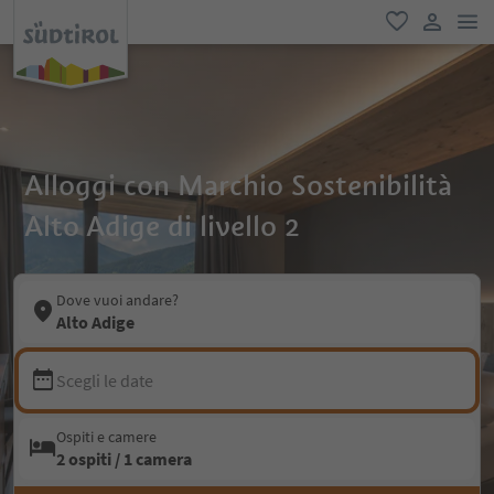
men
favoriti
user lin
Alloggi con Marchio Sostenibilità
Alto Adige di livello 2
Dove vuoi andare?
Alto Adige
Scegli le date
Ospiti e camere
2 ospiti / 1 camera