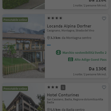
1 notte / 2 persone IVA incl.
Prenotabile online
Locanda Alpina Dorfner
Casignano, Montagna, Strada del Vino
3.3 km
da Montagna centro
Marchio sostenibilità livello 2
Alto Adige Guest Pass
Da 130€
1 notte / 2 persone IVA incl.
S
Prenotabile online
Hotel Conturines
San Cassiano, Badia, Regione dolomitica Alta
Badia
5.5 km
da Badia centro