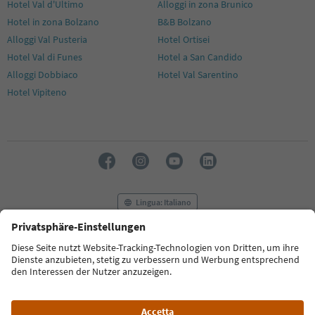
Hotel Val d'Ultimo
Alloggi in zona Brunico
Hotel in zona Bolzano
B&B Bolzano
Alloggi Val Pusteria
Hotel Ortisei
Hotel Val di Funes
Hotel a San Candido
Alloggi Dobbiaco
Hotel Val Sarentino
Hotel Vipiteno
Lingua: Italiano
FAQ
Contatti
Press
MICE
Privacy Policy
Termini e condizioni
Crediti
Cookie Policy
Film commission
Chi siamo
Dichiarazione di accessibilità
Alto Adige B2B