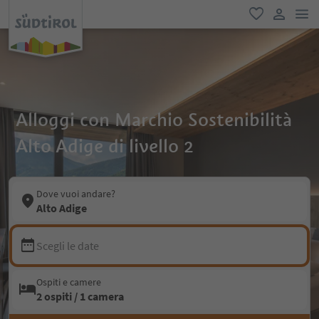
men
favoriti
user lin
Alloggi con Marchio Sostenibilità
Alto Adige di livello 2
Dove vuoi andare?
Alto Adige
Scegli le date
Ospiti e camere
2 ospiti / 1 camera