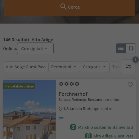
Cerca
146
Risultati
- Alto Adige
Consigliati
Ordina:
1
Alto Adige Guest Pass
Recensioni
Categoria
Trattamento
1 filtro 
Prenotabile online
Forchnerhof
Spisses, Rodengo, Bressanone e dintorni
1.8 km
da Rodengo centro
Marchio sostenibilità livello 2
Alto Adige Guest Pass