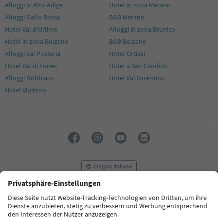
Alloggi in Alto Adige
Hotel in zona Merano
Alloggi Gallo Rosso
B&B Merano
Hotel Val d'Ultimo
Alloggi in zona Brunico
Hotel in zona Bolzano
B&B Bolzano
Alloggi Val Pusteria
Hotel Ortisei
Hotel Val di Funes
Hotel a San Candido
Alloggi Dobbiaco
Hotel Val Sarentino
Hotel Vipiteno
Lingua: Italiano
FAQ
Contatti
Press
MICE
Privacy Policy
Termini e condizioni
Crediti
Cookie Policy