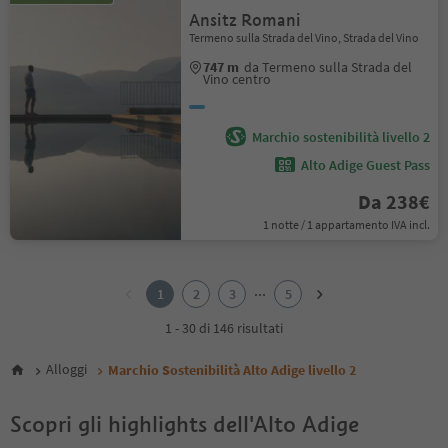
Ansitz Romani
Termeno sulla Strada del Vino, Strada del Vino
747 m
da Termeno sulla Strada del
Vino centro
Marchio sostenibilità livello 2
Alto Adige Guest Pass
Da 238€
1 notte / 1 appartamento IVA incl.
1
2
...
1
2
3
5
3
4
1 - 30 di 146 risultati
5
Alloggi
Marchio Sostenibilità Alto Adige livello 2
Scopri gli highlights dell'Alto Adige