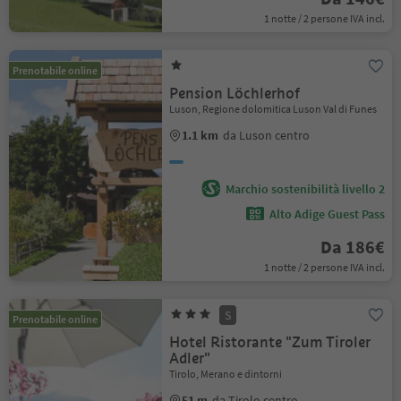
1 notte / 2 persone IVA incl.
Prenotabile online
Pension Löchlerhof
Luson, Regione dolomitica Luson Val di Funes
1.1 km
da Luson centro
Marchio sostenibilità livello 2
Alto Adige Guest Pass
Da 186€
1 notte / 2 persone IVA incl.
S
Prenotabile online
Hotel Ristorante "Zum Tiroler
Adler"
Tirolo, Merano e dintorni
51 m
da Tirolo centro