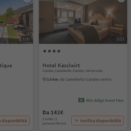
1/31
1/11
tique
Hotel Kesslwirt
Ciardes, Castelbello-Ciardes, Val Venosta
3.0 km
da Castelbello-Ciardes centro
Alto Adige Guest Pass
Da 142€
1 notte / 2
a disponibilità
Verifica disponibilità
persone IVA incl.