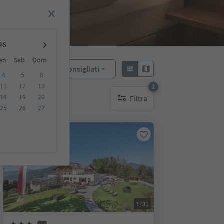
en
Sab
Dom
Consigliati
Ordina:
4
5
6
11
12
13
2
18
19
20
Filtra
filtri attivi
25
26
27
Prenotabile online
1/31