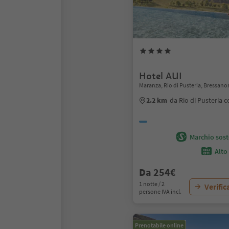
Hotel AUI
Maranza, Rio di Pusteria, Bressano
2.2 km
da Rio di Pusteria c
Marchio soste
Alto
Da 254€
1 notte / 2
Verific
persone IVA incl.
Prenotabile online