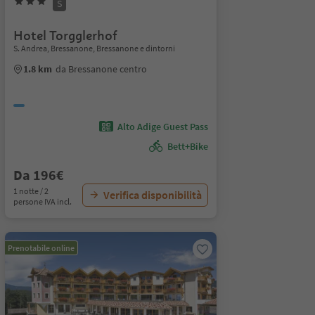
S
Hotel Torgglerhof
S. Andrea, Bressanone, Bressanone e dintorni
1.8 km
da Bressanone centro
Alto Adige Guest Pass
Bett+Bike
Da 196€
1 notte / 2
Verifica disponibilità
persone IVA incl.
Prenotabile online