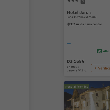
S
Hotel Jardis
Lana, Merano e dintorni
324 m
da Lana centro
Alto
Da 168€
1 notte / 2
Verific
persone IVA incl.
Prenotabile online