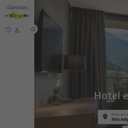
menu link
favoriti
user link
Hotel e
Dove vuoi 