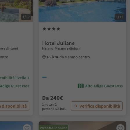
1/17
1/13
Hotel Juliane
ne e dintorni
Merano, Merano e dintorni
entro
1.5 km
da Merano centro
nibilità livello 2
 Adige Guest Pass
Alto Adige Guest Pass
Da 240€
1 notte / 2
a disponibilità
Verifica disponibilità
persone IVA incl.
Prenotabile online