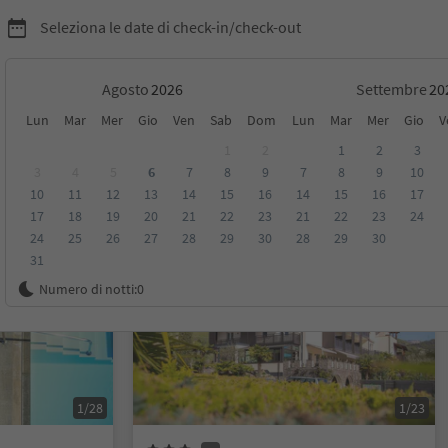
Seleziona le date di check-in/check-out
Agosto
Settembre
Lun
Mar
Mer
Gio
Ven
Sab
Dom
Lun
Mar
Mer
Gio
V
1
2
1
2
3
3
4
5
6
7
8
9
7
8
9
10
10
11
12
13
14
15
16
14
15
16
17
sioni
Categoria
Trattamento
Alloggi sostenibili
17
18
19
20
21
22
23
21
22
23
24
24
25
26
27
28
29
30
28
29
30
31
Prenotabile online
Numero di notti:
0
1/28
1/23