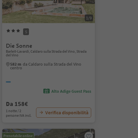
1/9
S
Die Sonne
Barleit-Lavardi, Caldaro sulla Strada del Vino, Strada
del Vino
582 m
da Caldaro sulla Strada del Vino
centro
Alto Adige Guest Pass
Da 158€
1 notte / 2
Verifica disponibilità
persone IVA incl.
Prenotabile online