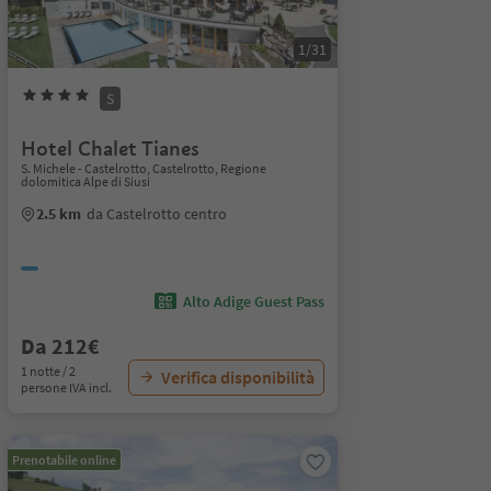
1/31
S
Hotel Chalet Tianes
S. Michele - Castelrotto, Castelrotto, Regione
dolomitica Alpe di Siusi
2.5 km
da Castelrotto centro
Alto Adige Guest Pass
Da 212€
1 notte / 2
Verifica disponibilità
persone IVA incl.
Prenotabile online