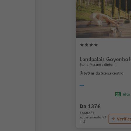
Landpalais Goyenhof
Scena, Merano e dintorni
679 m
da Scena centro
Alto
Da 137€
1 notte / 1
appartamento IVA
Verific
incl.