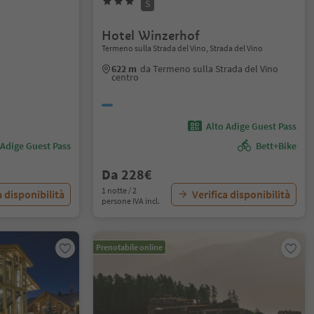
S
Hotel Winzerhof
Termeno sulla Strada del Vino, Strada del Vino
622 m
da Termeno sulla Strada del Vino
centro
Alto Adige Guest Pass
 Adige Guest Pass
Bett+Bike
Da 228€
1 notte / 2
a disponibilità
Verifica disponibilità
persone IVA incl.
Prenotabile online