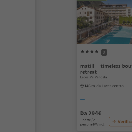
S
matill – timeless bou
retreat
Laces, Val Venosta
146 m
da Laces centro
Da 294€
1 notte / 2
Verific
persone IVA incl.