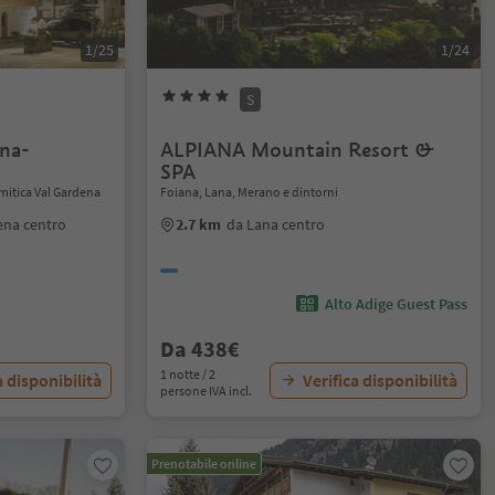
1/25
1/24
S
ena-
ALPIANA Mountain Resort &
SPA
mitica Val Gardena
Foiana, Lana, Merano e dintorni
ena centro
2.7 km
da Lana centro
Alto Adige Guest Pass
Da 438€
1 notte / 2
a disponibilità
Verifica disponibilità
persone IVA incl.
Prenotabile online