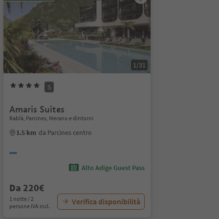
1/31
S
Amaris Suites
Rablà, Parcines, Merano e dintorni
1.5 km
da Parcines centro
Alto Adige Guest Pass
Da 220€
1 notte / 2
Verifica disponibilità
persone IVA incl.