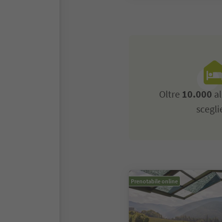
Oltre
10.000
al
scegli
Prenotabile online