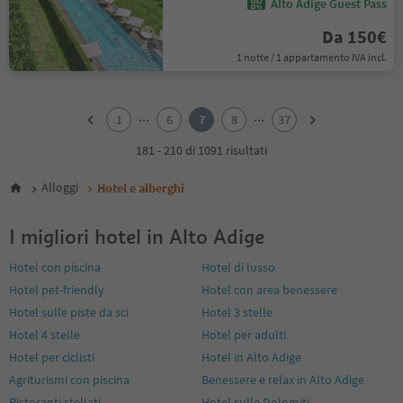
Alto Adige Guest Pass
Da 150€
1 notte / 1 appartamento IVA incl.
1
2
...
...
1
6
7
8
37
3
4
181 - 210 di 1091 risultati
5
6
Alloggi
Hotel e alberghi
7
8
I migliori hotel in Alto Adige
9
10
Hotel con piscina
Hotel di lusso
11
Hotel pet-friendly
Hotel con area benessere
12
13
Hotel sulle piste da sci
Hotel 3 stelle
14
Hotel 4 stelle
Hotel per adulti
15
Hotel per ciclisti
Hotel in Alto Adige
16
Agriturismi con piscina
Benessere e relax in Alto Adige
17
18
Ristoranti stellati
Hotel sulle Dolomiti