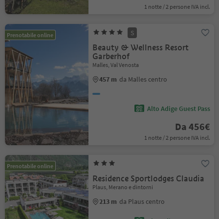
1 notte / 2 persone IVA incl.
S
Prenotabile online
Beauty & Wellness Resort
Garberhof
Malles, Val Venosta
457 m
da Malles centro
Alto Adige Guest Pass
Da 456€
1 notte / 2 persone IVA incl.
Prenotabile online
Residence Sportlodges Claudia
Plaus, Merano e dintorni
213 m
da Plaus centro