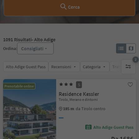
Cerca
1091
Risultati
- Alto Adige
Consigliati
Ordina:
2
Alto Adige Guest Pass
Recensioni
Categoria
Trattamento
filtri att
S
Prenotabile online
Residence Kessler
Tirolo, Merano e dintorni
185 m
da Tirolo centro
Alto Adige Guest Pass
Da 168€