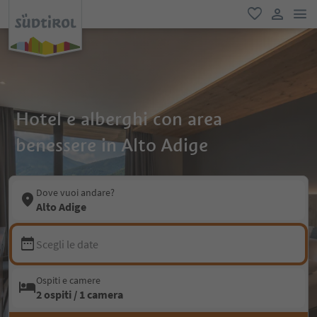
men
favoriti
user lin
Hotel e alberghi con area
benessere in Alto Adige
Dove vuoi andare?
Alto Adige
Scegli le date
Ospiti e camere
2 ospiti / 1 camera