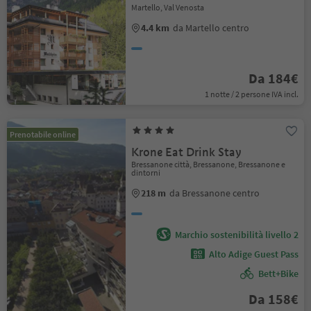
Martello, Val Venosta
4.4 km
da Martello centro
Da 184€
1 notte / 2 persone IVA incl.
Prenotabile online
Krone Eat Drink Stay
Bressanone città, Bressanone, Bressanone e
dintorni
218 m
da Bressanone centro
Marchio sostenibilità livello 2
Alto Adige Guest Pass
Bett+Bike
Da 158€