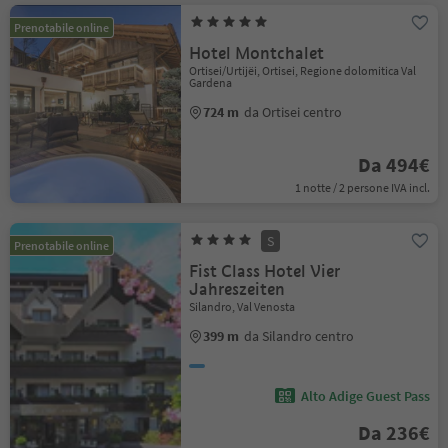
Prenotabile online
Hotel Montchalet
Ortisei/Urtijëi, Ortisei, Regione dolomitica Val
Gardena
724 m
da Ortisei centro
Da 494€
1 notte / 2 persone IVA incl.
S
Prenotabile online
Fist Class Hotel Vier
Jahreszeiten
Silandro, Val Venosta
399 m
da Silandro centro
Alto Adige Guest Pass
Da 236€