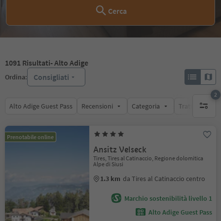
Cerca
1091
Risultati
- Alto Adige
Consigliati
Ordina:
2
Alto Adige Guest Pass
Recensioni
Categoria
Trattamento
filtri att
Prenotabile online
Ansitz Velseck
Tires, Tires al Catinaccio, Regione dolomitica
Alpe di Siusi
1.3 km
da Tires al Catinaccio centro
Marchio sostenibilità livello 1
Alto Adige Guest Pass