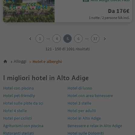
Da 176€
1 notte / 2 persone IVA incl.
1
2
...
...
1
4
5
6
37
3
4
121 - 150 di 1091 risultati
5
6
Alloggi
Hotel e alberghi
7
8
I migliori hotel in Alto Adige
9
10
Hotel con piscina
Hotel di lusso
11
Hotel pet-friendly
Hotel con area benessere
12
13
Hotel sulle piste da sci
Hotel 3 stelle
14
Hotel 4 stelle
Hotel per adulti
15
Hotel per ciclisti
Hotel in Alto Adige
16
Agriturismi con piscina
Benessere e relax in Alto Adige
17
18
Ristoranti stellati
Hotel sulle Dolomiti