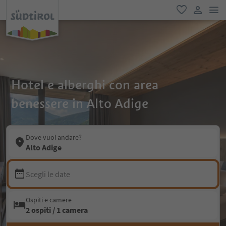
men
favoriti
user lin
Hotel e alberghi con area
benessere in Alto Adige
Dove vuoi andare?
Alto Adige
Scegli le date
Ospiti e camere
2 ospiti / 1 camera