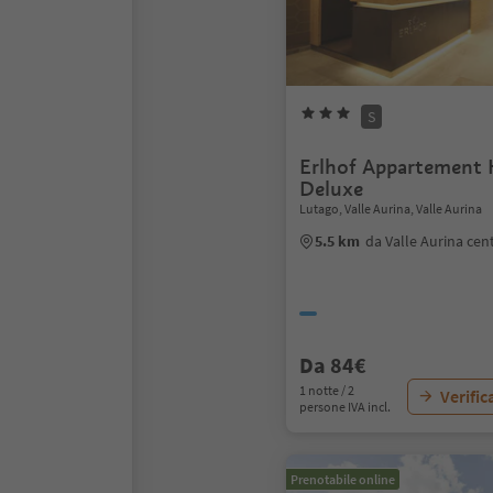
S
Erlhof Appartement 
Deluxe
Lutago, Valle Aurina, Valle Aurina
5.5 km
da Valle Aurina cen
Da 84€
1 notte / 2
Verific
persone IVA incl.
Prenotabile online