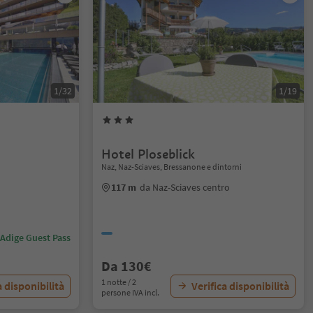
1/32
1/19
Hotel Ploseblick
Naz, Naz-Sciaves, Bressanone e dintorni
117 m
da Naz-Sciaves centro
 Adige Guest Pass
Da 130€
1 notte / 2
a disponibilità
Verifica disponibilità
persone IVA incl.