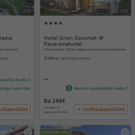
1/31
1/15
rama
Hotel Grien Gourmet &
Panoramahotel
ne e dintorni
Ortisei/Urtijëi, Ortisei, Regione dolomitica Val Gardena
entro
995 m
da Ortisei centro
nibilità livello 3
 Adige Guest Pass
Marchio sostenibilità livello 2
Da 248€
1 notte / 2
a disponibilità
Verifica disponibilità
persone IVA incl.
Prenotabile online