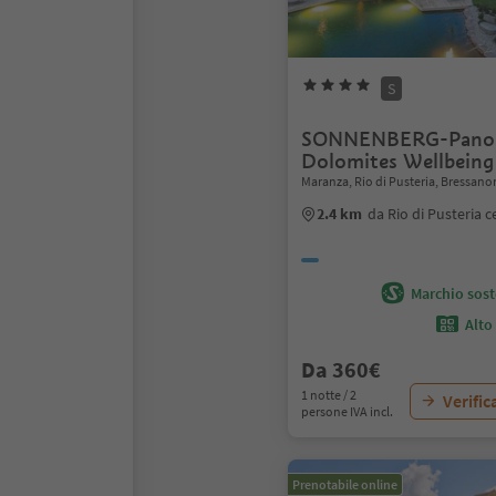
S
SONNENBERG-Pano
Dolomites Wellbeing
Maranza, Rio di Pusteria, Bressano
2.4 km
da Rio di Pusteria c
Marchio soste
Alto
Da 360€
1 notte / 2
Verific
persone IVA incl.
Prenotabile online