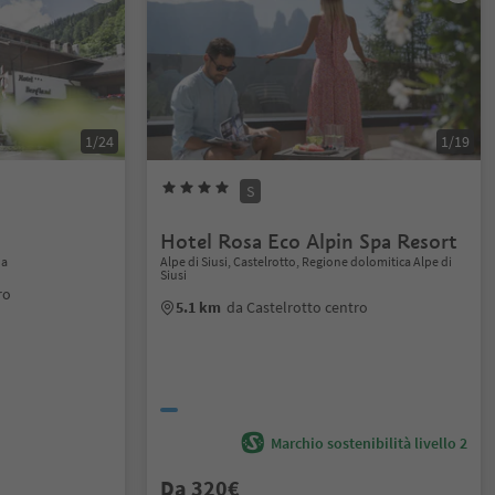
1/24
1/19
S
Hotel Rosa Eco Alpin Spa Resort
na
Alpe di Siusi, Castelrotto, Regione dolomitica Alpe di
Siusi
ro
5.1 km
da Castelrotto centro
Marchio sostenibilità livello 2
Da 320€