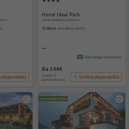
Hotel Ideal Park
torni
Laives, Bolzano e dintorni
ro
388 m
da Laives centro
Alto Adige Guest Pass
Da 144€
1 notte / 2
a disponibilità
Verifica disponibilità
persone IVA incl.
Prenotabile online