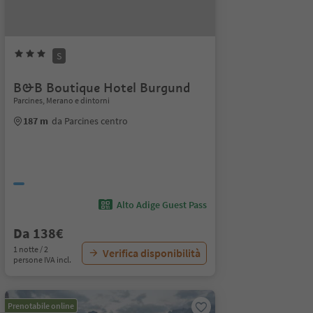
S
B&B Boutique Hotel Burgund
Parcines, Merano e dintorni
187 m
da Parcines centro
Alto Adige Guest Pass
Da 138€
1 notte / 2
Verifica disponibilità
persone IVA incl.
Prenotabile online