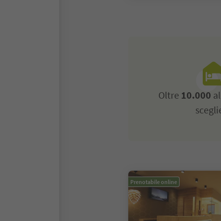
Oltre
10.000
al
scegli
Prenotabile online