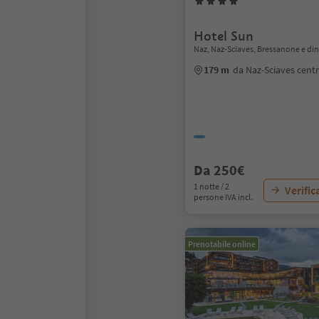
Hotel Sun
Naz, Naz-Sciaves, Bressanone e din
179 m
da Naz-Sciaves cent
Da 250€
1 notte / 2
Verific
persone IVA incl.
Prenotabile online