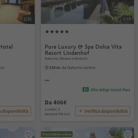
1/31
1/19
Hotel
Pure Luxury & Spa Dolce Vita
Resort Lindenhof
Naturno, Merano e dintorni
tro
234 m
da Naturno centro
Alto Adige Guest Pass
Da 406€
1 notte / 2
a disponibilità
Verifica disponibilità
persone IVA incl.
Prenotabile online