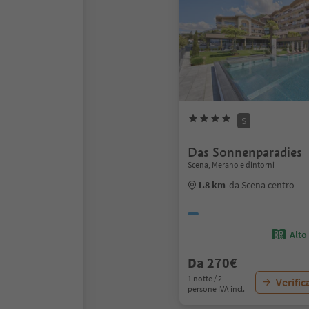
S
Das Sonnenparadies
Scena, Merano e dintorni
1.8 km
da Scena centro
Alto
Da 270€
1 notte / 2
Verific
persone IVA incl.