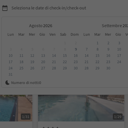
Seleziona le date di check-in/check-out
Agosto
Settembre
Lun
Mar
Mer
Gio
Ven
Sab
Dom
Lun
Mar
Mer
Gio
V
1
2
1
2
3
3
4
5
6
7
8
9
7
8
9
10
10
11
12
13
14
15
16
14
15
16
17
sioni
Categoria
Trattamento
Alloggi sostenibili
17
18
19
20
21
22
23
21
22
23
24
24
25
26
27
28
29
30
28
29
30
31
Prenotabile online
Numero di notti:
0
1/31
1/29