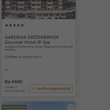
1/29
GARDENA GRÖDNERHOF
Gourmet Hotel & Spa
Sureghes/Oltretorrente, Ortisei, Regione dolomitica Val
Gardena
179 m
da Ortisei centro
Da 640€
1 notte / 2
Verifica disponibilità
persone IVA incl.
Prenotabile online