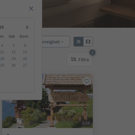
en
Sab
Dom
Consigliati
Ordina:
4
5
6
11
12
13
2
18
19
20
Filtra
filtri attivi
25
26
27
Prenotabile online
1/16