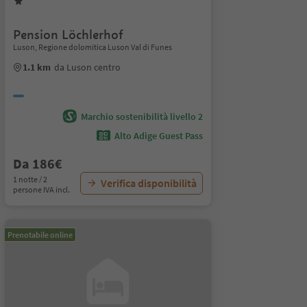
Pension Löchlerhof
Luson, Regione dolomitica Luson Val di Funes
1.1 km
da Luson centro
Marchio sostenibilità livello 2
Alto Adige Guest Pass
Da 186€
1 notte / 2
Verifica disponibilità
persone IVA incl.
Prenotabile online