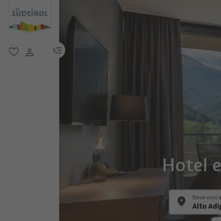
menu link
favoriti
user link
Hotel e
Dove vuoi 