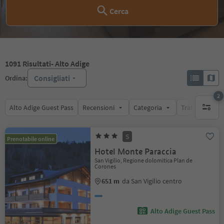
Cerca
1091
Risultati
- Alto Adige
Consigliati
Ordina:
2
Alto Adige Guest Pass
Recensioni
Categoria
Trattamento
filtri att
S
Prenotabile online
Hotel Monte Paraccia
San Vigilio, Regione dolomitica Plan de
Corones
651 m
da San Vigilio centro
Alto Adige Guest Pass