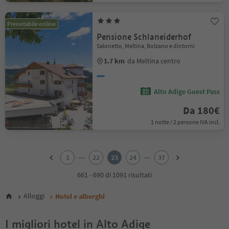
Prenotabile online
Pensione Schlaneiderhof
Salonetto, Meltina, Bolzano e dintorni
1.7 km
da Meltina centro
Alto Adige Guest Pass
Da 180€
1 notte / 2 persone IVA incl.
1
2
...
...
1
22
23
24
37
3
4
661 - 690 di 1091 risultati
5
6
Alloggi
Hotel e alberghi
7
8
I migliori hotel in Alto Adige
9