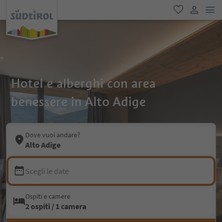
men
favoriti
user lin
Hotel e alberghi con area
benessere in Alto Adige
Dove vuoi andare?
Alto Adige
Scegli le date
Ospiti e camere
2 ospiti / 1 camera