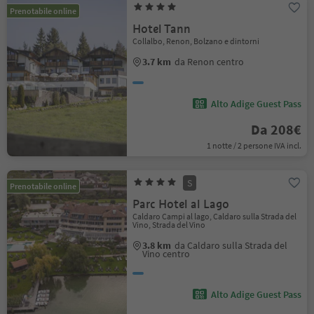
Prenotabile online
Hotel Tann
Collalbo, Renon, Bolzano e dintorni
3.7 km
da Renon centro
Alto Adige Guest Pass
Da 208€
1 notte / 2 persone IVA incl.
S
Prenotabile online
Parc Hotel al Lago
Caldaro Campi al lago, Caldaro sulla Strada del
Vino, Strada del Vino
3.8 km
da Caldaro sulla Strada del
Vino centro
Alto Adige Guest Pass