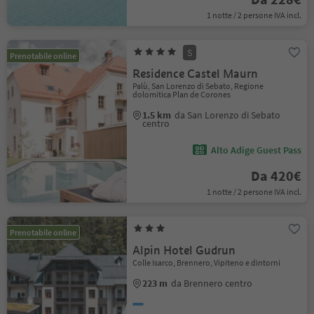
1 notte / 2 persone IVA incl.
S
Prenotabile online
Residence Castel Maurn
Palù, San Lorenzo di Sebato, Regione
dolomitica Plan de Corones
1.5 km
da San Lorenzo di Sebato
centro
Alto Adige Guest Pass
Da 420€
1 notte / 2 persone IVA incl.
Prenotabile online
Alpin Hotel Gudrun
Colle Isarco, Brennero, Vipiteno e dintorni
223 m
da Brennero centro