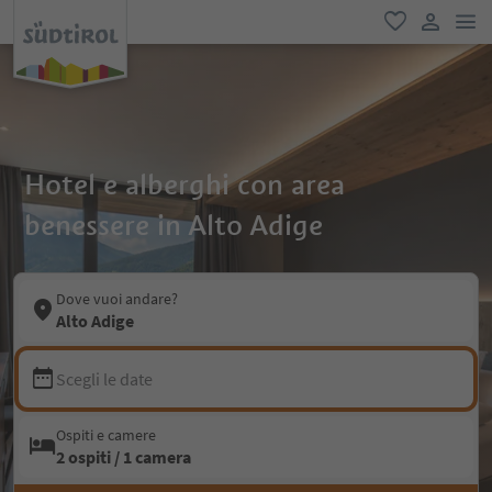
men
favoriti
user lin
Hotel e alberghi con area
benessere in Alto Adige
Dove vuoi andare?
Alto Adige
Scegli le date
Ospiti e camere
2 ospiti / 1 camera