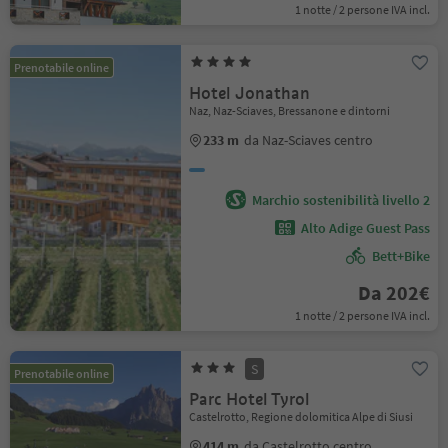
1 notte / 2 persone IVA incl.
Prenotabile online
Hotel Jonathan
Naz, Naz-Sciaves, Bressanone e dintorni
233 m
da Naz-Sciaves centro
Marchio sostenibilità livello 2
Alto Adige Guest Pass
Bett+Bike
Da 202€
1 notte / 2 persone IVA incl.
S
Prenotabile online
Parc Hotel Tyrol
Castelrotto, Regione dolomitica Alpe di Siusi
414 m
da Castelrotto centro