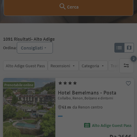
Cerca
1091
Risultati
- Alto Adige
Consigliati
Ordina:
2
Alto Adige Guest Pass
Recensioni
Categoria
Trattamento
filtri att
Prenotabile online
Hotel Bemelmans - Posta
Collalbo, Renon, Bolzano e dintorni
61 m
da Renon centro
Alto Adige Guest Pass
Da 264€