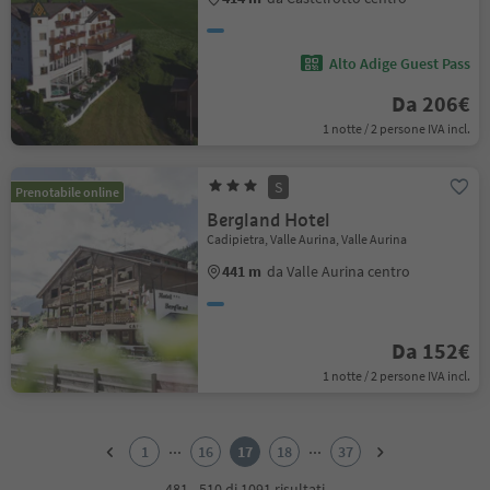
Alto Adige Guest Pass
Da 206€
1 notte / 2 persone IVA incl.
S
Prenotabile online
Bergland Hotel
Cadipietra, Valle Aurina, Valle Aurina
441 m
da Valle Aurina centro
Da 152€
1 notte / 2 persone IVA incl.
1
2
...
...
1
16
17
18
37
3
4
481 - 510 di 1091 risultati