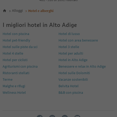
5
6
Alloggi
Hotel e alberghi
7
8
I migliori hotel in Alto Adige
9
10
Hotel con piscina
Hotel di lusso
11
Hotel pet-friendly
Hotel con area benessere
12
13
Hotel sulle piste da sci
Hotel 3 stelle
14
Hotel 4 stelle
Hotel per adulti
15
Hotel per ciclisti
Hotel in Alto Adige
16
Agriturismi con piscina
Benessere e relax in Alto Adige
17
18
Ristoranti stellati
Hotel sulle Dolomiti
19
Terme
Vacanze sostenibili
20
Malghe e rifugi
Belvita Hotel
21
Wellness Hotel
B&B con piscina
22
23
24
25
26