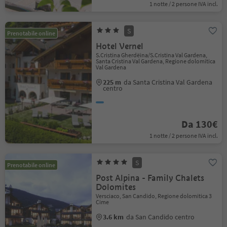
1 notte / 2 persone IVA incl.
S
Prenotabile online
Hotel Vernel
S.Cristina Gherdëina/S.Cristina Val Gardena,
Santa Cristina Val Gardena, Regione dolomitica
Val Gardena
225 m
da Santa Cristina Val Gardena
centro
Da 130€
1 notte / 2 persone IVA incl.
S
Prenotabile online
Post Alpina - Family Chalets
Dolomites
Versciaco, San Candido, Regione dolomitica 3
Cime
3.6 km
da San Candido centro