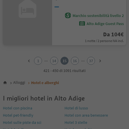
Marchio sostenibilità livello 2
Alto Adige Guest Pass
Da 104€
1 notte / 2 persone IVA incl.
1
2
...
...
1
14
15
16
37
3
4
421 - 450 di 1091 risultati
5
6
Alloggi
Hotel e alberghi
7
8
I migliori hotel in Alto Adige
9
10
Hotel con piscina
Hotel di lusso
11
Hotel pet-friendly
Hotel con area benessere
12
13
Hotel sulle piste da sci
Hotel 3 stelle
14