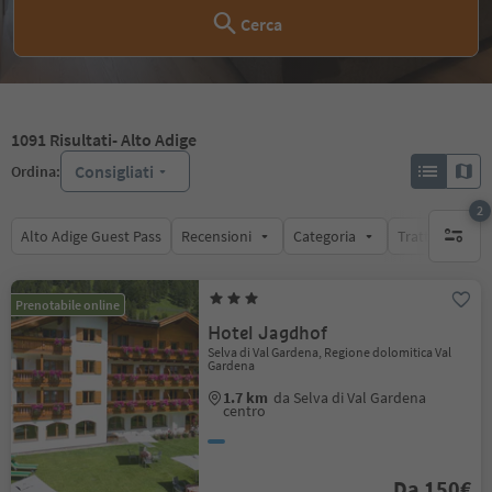
Cerca
1091
Risultati
- Alto Adige
Consigliati
Ordina:
2
Alto Adige Guest Pass
Recensioni
Categoria
Trattamento
filtri att
Prenotabile online
Hotel Jagdhof
Selva di Val Gardena, Regione dolomitica Val
Gardena
1.7 km
da Selva di Val Gardena
centro
Da 150€