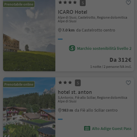
S
Prenotabile online
ICARO Hotel
Alpe di Siusi, Castelrotto, Regione dolomitica
Alpe di Siusi
7.0 km
da Castelrotto centro
Marchio sostenibilità livello 2
Da 312€
1 notte / 2 persone IVA incl.
S
Prenotabile online
hotel st. anton
S.Antonio, Fiè allo Sciliar, Regione dolomitica
Alpe di Siusi
983 m
da Fiè allo Sciliar centro
Alto Adige Guest Pass