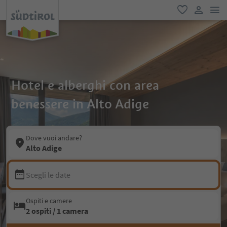
men
favoriti
user lin
Hotel e alberghi con area
benessere in Alto Adige
Dove vuoi andare?
Alto Adige
Scegli le date
Ospiti e camere
2 ospiti / 1 camera