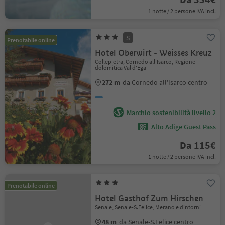
1 notte / 2 persone IVA incl.
S
Prenotabile online
Hotel Oberwirt - Weisses Kreuz
Collepietra, Cornedo all'Isarco, Regione
dolomitica Val d'Ega
272 m
da Cornedo all'Isarco centro
Marchio sostenibilità livello 2
Alto Adige Guest Pass
Da 115€
1 notte / 2 persone IVA incl.
Prenotabile online
Hotel Gasthof Zum Hirschen
Senale, Senale-S.Felice, Merano e dintorni
48 m
da Senale-S.Felice centro