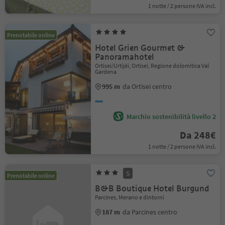
1 notte / 2 persone IVA incl.
Prenotabile online
Hotel Grien Gourmet &
Panoramahotel
Ortisei/Urtijëi, Ortisei, Regione dolomitica Val
Gardena
995 m
da Ortisei centro
Marchio sostenibilità livello 2
Da 248€
1 notte / 2 persone IVA incl.
S
Prenotabile online
B&B Boutique Hotel Burgund
Parcines, Merano e dintorni
187 m
da Parcines centro