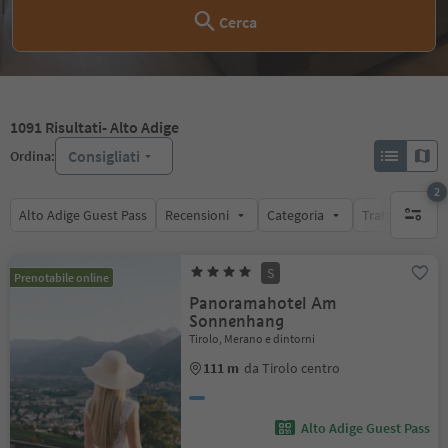
Cerca
1091
Risultati
- Alto Adige
Consigliati
Ordina:
2
Alto Adige Guest Pass
Recensioni
Categoria
Trattamento
filtri att
S
Prenotabile online
Panoramahotel Am
Sonnenhang
Tirolo, Merano e dintorni
111 m
da Tirolo centro
Alto Adige Guest Pass