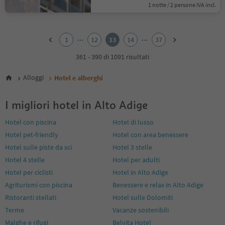
1 notte / 2 persone IVA incl.
1
2
...
...
1
12
13
14
37
3
4
361 - 390 di 1091 risultati
5
6
Alloggi
Hotel e alberghi
7
8
I migliori hotel in Alto Adige
9
10
Hotel con piscina
Hotel di lusso
11
Hotel pet-friendly
Hotel con area benessere
12
13
Hotel sulle piste da sci
Hotel 3 stelle
14
Hotel 4 stelle
Hotel per adulti
15
Hotel per ciclisti
Hotel in Alto Adige
16
Agriturismi con piscina
Benessere e relax in Alto Adige
17
18
Ristoranti stellati
Hotel sulle Dolomiti
19
Terme
Vacanze sostenibili
20
Malghe e rifugi
Belvita Hotel