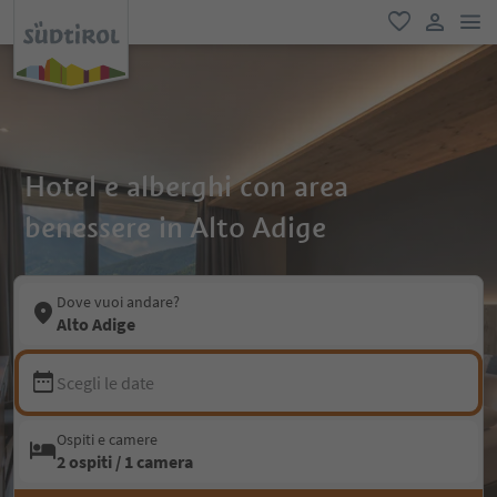
men
favoriti
user lin
Hotel e alberghi con area
benessere in Alto Adige
Dove vuoi andare?
Alto Adige
Scegli le date
Ospiti e camere
2 ospiti / 1 camera