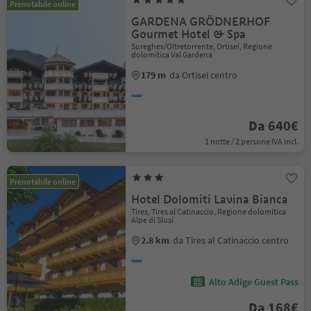
Prenotabile online
GARDENA GRÖDNERHOF
Gourmet Hotel & Spa
Sureghes/Oltretorrente, Ortisei, Regione
dolomitica Val Gardena
179 m
da Ortisei centro
Da 640€
1 notte / 2 persone IVA incl.
Prenotabile online
Hotel Dolomiti Lavina Bianca
Tires, Tires al Catinaccio, Regione dolomitica
Alpe di Siusi
2.8 km
da Tires al Catinaccio centro
Alto Adige Guest Pass
Da 168€