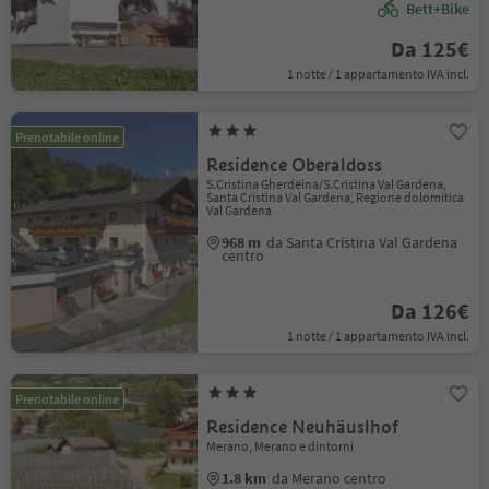
Bett+Bike
Da 125€
1 notte / 1 appartamento IVA incl.
Prenotabile online
Residence Oberaldoss
S.Cristina Gherdëina/S.Cristina Val Gardena,
Santa Cristina Val Gardena, Regione dolomitica
Val Gardena
968 m
da Santa Cristina Val Gardena
centro
Da 126€
1 notte / 1 appartamento IVA incl.
Prenotabile online
Residence Neuhäuslhof
Merano, Merano e dintorni
1.8 km
da Merano centro