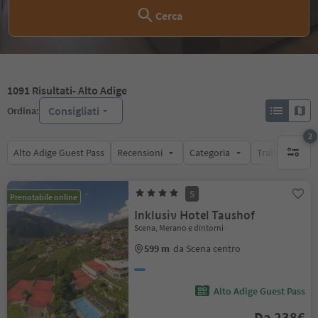
Cerca
1091
Risultati
- Alto Adige
Consigliati
Ordina:
2
Alto Adige Guest Pass
Recensioni
Categoria
Trattamento
filtri att
S
Prenotabile online
Inklusiv Hotel Taushof
Scena, Merano e dintorni
599 m
da Scena centro
Alto Adige Guest Pass
Da 238€