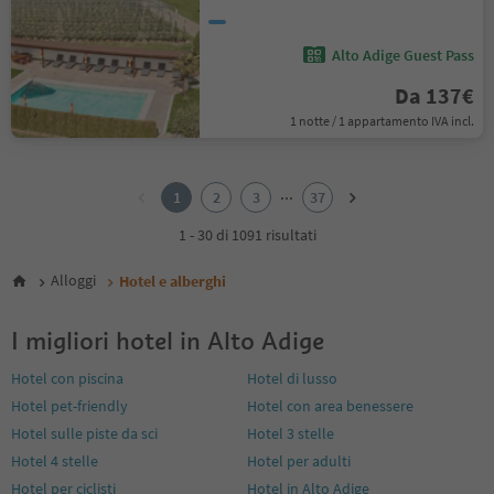
Alto Adige Guest Pass
Da 137€
1 notte / 1 appartamento IVA incl.
1
2
...
1
2
3
37
3
4
1 - 30 di 1091 risultati
5
6
Alloggi
Hotel e alberghi
7
8
I migliori hotel in Alto Adige
9
10
Hotel con piscina
Hotel di lusso
11
Hotel pet-friendly
Hotel con area benessere
12
13
Hotel sulle piste da sci
Hotel 3 stelle
14
Hotel 4 stelle
Hotel per adulti
15
Hotel per ciclisti
Hotel in Alto Adige