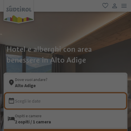
men
favoriti
user lin
Hotel e alberghi con area
benessere in Alto Adige
Dove vuoi andare?
Alto Adige
Scegli le date
Ospiti e camere
2 ospiti / 1 camera